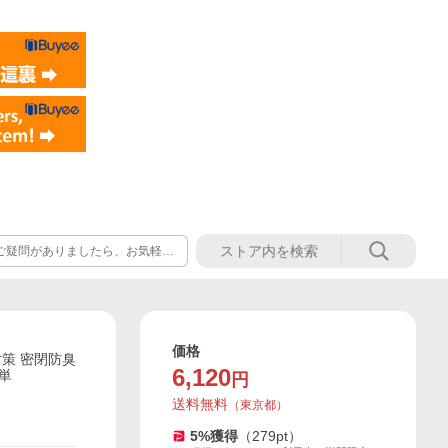
ご疑問がありましたら、お気軽に
しくお願いいたします。
価格
対策 密閉防臭
6,120
単
円
送料無料
（
東京都
）
5
%獲得
（
279
pt）