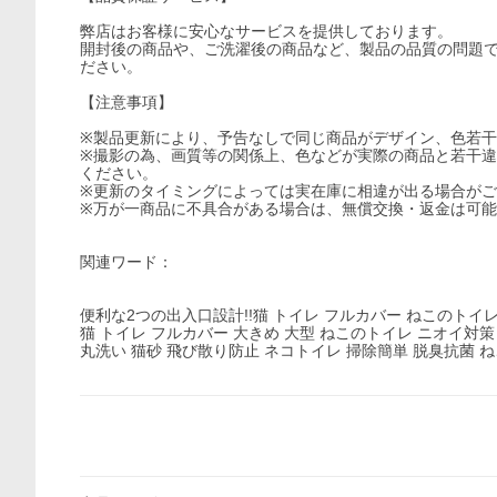
弊店はお客様に安心なサービスを提供しております。
開封後の商品や、ご洗濯後の商品など、製品の品質の問題
ださい。
【注意事項】
※製品更新により、予告なしで同じ商品がデザイン、色若
※撮影の為、画質等の関係上、色などが実際の商品と若干
ください。
※更新のタイミングによっては実在庫に相違が出る場合が
※万が一商品に不具合がある場合は、無償交換・返金は可
関連ワード：
便利な2つの出入口設計!!猫 トイレ フルカバー ねこのトイレ
猫 トイレ フルカバー 大きめ 大型 ねこのトイレ ニオイ対策
丸洗い 猫砂 飛び散り防止 ネコトイレ 掃除簡単 脱臭抗菌 