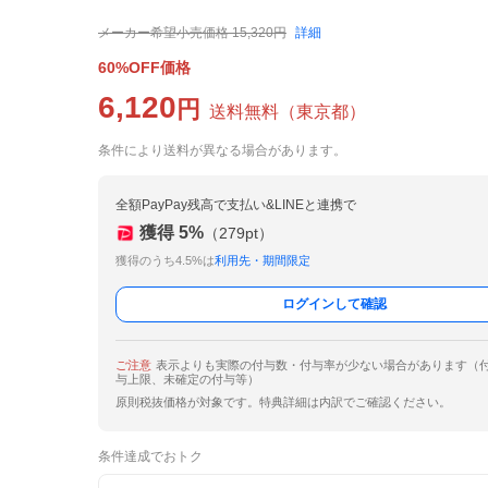
メーカー希望小売価格
15,320
円
詳細
60%OFF価格
6,120
円
送料無料
（
東京都
）
条件により送料が異なる場合があります。
全額PayPay残高で支払い&LINEと連携で
獲得
5
%
（
279
pt）
獲得のうち4.5%は
利用先・期間限定
ログインして確認
ご注意
表示よりも実際の付与数・付与率が少ない場合があります（
与上限、未確定の付与等）
原則税抜価格が対象です。特典詳細は内訳でご確認ください。
条件達成でおトク