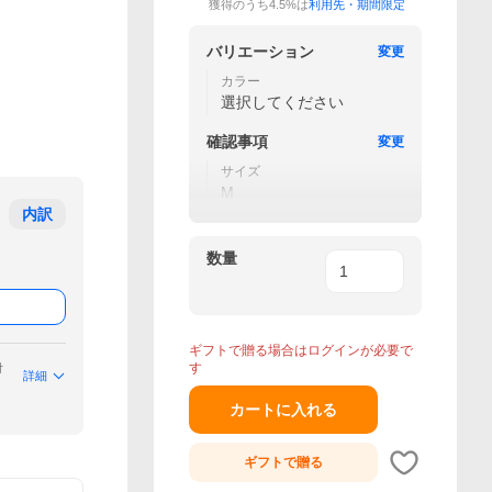
獲得のうち4.5%は
利用先・期間限定
バリエーション
変更
カラー
選択してください
確認事項
変更
サイズ
M
内訳
数量
ギフトで贈る場合はログインが必要で
す
付
詳細
カートに入れる
ギフトで
贈る