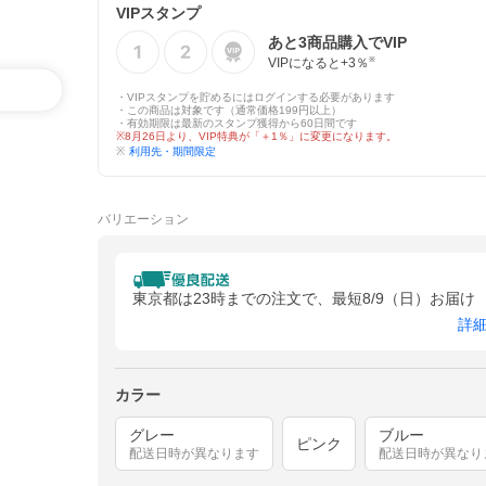
VIPスタンプ
あと
3
商品購入でVIP
VIPになると+
3
％
※
・VIPスタンプを貯めるにはログインする必要があります
・この商品は対象です（通常価格199円以上）
・有効期限は最新のスタンプ獲得から60日間です
※8月26日より、VIP特典が「＋1％」に変更になります。
※
利用先・期間限定
バリエーション
東京都は23時までの注文で、最短8/9（日）お届け
詳
カラー
グレー
ブルー
ピンク
配送日時が異なります
配送日時が異なり