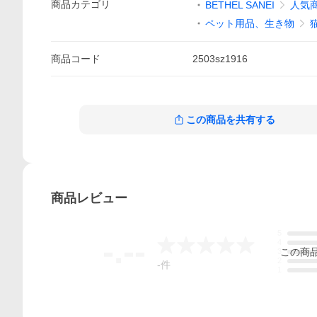
商品
カテゴリ
BETHEL SANEI
人気
ペット用品、生き物
商品
コード
2503sz1916
この商品を共有する
商品
レビュー
5
-.--
4
この
商
3
2
-
件
1