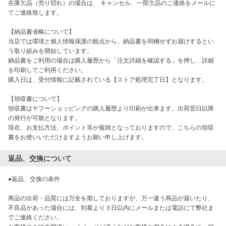
在庫欠品（売り切れ）の場合は、 キャンセル、一部欠品のご連絡をメールに
てご連絡致します。

【納品書省略について】

当店では環境と個人情報保護の観点から、納品書を同梱せずお届けするとい
う取り組みを開始しています。

納品書をご利用の場合は購入履歴から「注文詳細を確認する」を押し、詳細
を印刷してご利用ください。

購入日は、受付情報に記載されている【ストア処理完了日】となります。

【領収書について】

領収書はヤフーショッピングの購入履歴より印刷が出来ます。出荷翌日以降
の発行が可能となります。

現在、お支払方法、ポイント等が複雑となっておりますので、こちらの領収
書をお使いいただけますようお願い申し上げます。
返品、交換について
●返品、交換の条件

商品の出荷・品質には万全を期しておりますが、万一違う商品が届いたり、
不良品があった場合には、到着より３日以内にメールまたは電話にて弊社ま
でご連絡ください。
