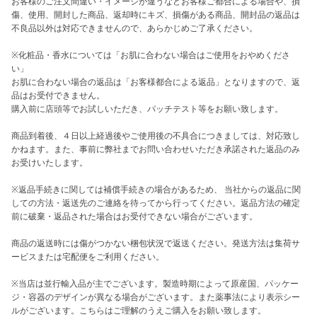
お客様のご注文間違い・イメージが違うなどお客様ご都合による場合や、損
傷、使用、開封した商品、返却時にキズ、損傷がある商品、開封品の返品は
不良品以外は対応できませんので、あらかじめご了承ください。

※化粧品・香水については「お肌に合わない場合はご使用をおやめくださ
い」

お肌に合わない場合の返品は「お客様都合による返品」となりますので、返
品はお受付できません。

購入前に店頭等でお試しいただき、パッチテスト等をお願い致します。

商品到着後、４日以上経過後やご使用後の不具合につきましては、対応致し
かねます。また、事前に弊社までお問い合わせいただき承諾された返品のみ
お受けいたします。

※返品手続きに関しては補償手続きの場合があるため、 当社からの返品に関
しての方法・返送先のご連絡を待ってから行ってください。返品方法の確定
前に破棄・返品された場合はお受付できない場合がございます。

商品の返送時には傷がつかない梱包状況で返送ください。発送方法は集荷サ
ービスまたは宅配便をご利用ください。

※当店は並行輸入品が主でございます。製造時期によって原産国、パッケー
ジ・容器のデザインが異なる場合がございます。また薬事法により表示シー
ルがございます。こちらはご理解のうえご購入をお願い致します。
