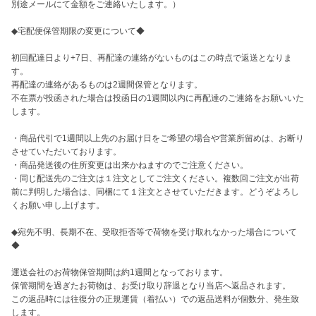
別途メールにて金額をご連絡いたします。）

◆宅配便保管期限の変更について◆

初回配達日より+7日、再配達の連絡がないものはこの時点で返送となりま
す。

再配達の連絡があるものは2週間保管となります。

不在票が投函された場合は投函日の1週間以内に再配達のご連絡をお願いいた
します。

・商品代引で1週間以上先のお届け日をご希望の場合や営業所留めは、お断り
させていただいております。

・商品発送後の住所変更は出来かねますのでご注意ください。

・同じ配送先のご注文は１注文としてご注文ください。複数回ご注文が出荷
前に判明した場合は、同梱にて１注文とさせていただきます。どうぞよろし
くお願い申し上げます。 

◆宛先不明、長期不在、受取拒否等で荷物を受け取れなかった場合について
◆

運送会社のお荷物保管期間は約1週間となっております。

保管期間を過ぎたお荷物は、お受け取り辞退となり当店へ返品されます。 

この返品時には往復分の正規運賃（着払い）での返品送料が個数分、発生致
します。
