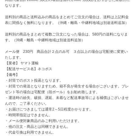
なります。

送料別の商品と送料込みの商品をまとめてご注文の場合は、送料は上記料金
表に関係なく無料になります。（沖縄・離島・中継料地域は別途送料追加） 

送料別の商品をまとめて複数ご注文になった場合は、580円の送料になりま
す。（沖縄・離島・中継料地域は別途送料追加） 

メール便　230円　商品合計２点のみ可　３点以上の場合は宅配便に変更い
たします。

【業者】 ヤマト運輸

【配送サービス名】ネコポス

【備考】

・封筒でのポスト投函となります。

・封筒での発送となりますため、箱不良が発生する場合がございます。プレ
ゼント等の場合は宅配便（段ボール）をお勧め致します。

・運送時の紛失、破損、遅延、未着など配送事故等による補償はございませ
んので、ご了承ください。

・お届けにつきましては通常2～5日程度かかります。

・時間帯指定はできません。

・メール便対象商品のみご利用いただけます。

・他の注文・商品とは同梱できません。

・代金引換は利用できません。
