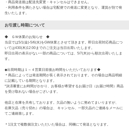
・商品発送後は配送先変更・キャンセルはできません。

・利用条件を満たさない場合は宅配便での発送に変更となり、運賃が別で発
お引渡し時期について
◆　ＧＷ休業のお知らせ　◆

当店では5/1(金)-5/6(水)をGW休業とさせて頂きます。即日出荷対応商品につ
いては430(木)12:00までのご注文は当日出荷いたします。

即日出荷の表示がない一部の商品については、5/7(木)から順次出荷いたしま
す。

◆出荷時期は１～４営業日前後お時間をいただいております◆

＊商品によっては発送期間が長く表示されております。その場合は商品明細
に記載している期間となります。

*決済審査にお時間がかかり、お客様が希望するお届け日（お届け時間）商品
を受け取れない場合がございます。

他店と在庫を共有しております。欠品の無いように努めてまいりますが、

在庫欠品（売り切れ）の場合は、 キャンセル、一部欠品のご連絡をメールに
てご連絡致します。

＊1注文で複数個注文いただいた場合は、同梱にて発送となります。
