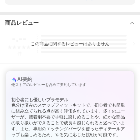
商品番号：艦NX-1
発売日：2019年04月27日
商品内容：8×14×39cm
色：新展示台座仕様
商品レビュー
【当店からの連絡】
-.--
5
4
この
商品
に関するレビューはありません
3
2
1
-
件
AI要約
他ストアのレビューを含めて要約しています
初心者にも優しいプラモデル
色分け済みのスナップフィットキットで、初心者でも簡単
に組み立てられる点が高く評価されています。多くのユー
ザーが、接着剤不要で手軽に楽しめることや、細かな部品
の取り扱いができることで成長を感じられると述べていま
す。また、専用のエッチングパーツを使ったディテールア
ップも楽しめるため、やる気に応じた挑戦が可能です。