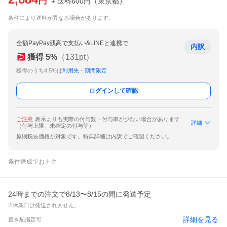
円
+ 送料
600
円
（
東京都
）
条件により送料が異なる場合があります。
全額PayPay残高で支払い&LINEと連携で
内訳
獲得
5
%
（
131
pt）
獲得のうち4.5%は
利用先・期間限定
ログインして確認
ご注意
表示よりも実際の付与数・付与率が少ない場合があります
詳細
（付与上限、未確定の付与等）
原則税抜価格が対象です。特典詳細は内訳でご確認ください。
条件達成でおトク
24時までの注文で8/13〜8/15の間に発送予定
※休業日は発送されません。
詳細を見る
置き配指定可