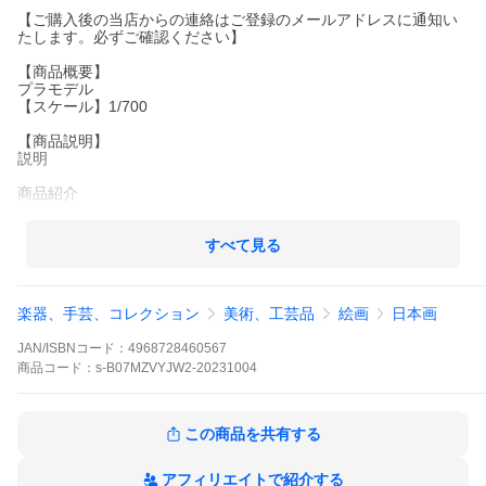
【ご購入後の当店からの連絡はご登録のメールアドレスに通知い
たします。必ずご確認ください】
【商品概要】
プラモデル
【スケール】1/700
【商品説明】
説明
商品紹介
■レイテ沖海戦よりもさらに対空機銃を増設した最終時(昭和20年
時)がモチーフ。■接着剤を必要としないスナップフィット式で設
すべて見る
計されています。■初回生産ロット限定！展示台上面はストリップ
模様/木甲板模様と、メカニックは表面彫刻をしたバージョンが付
属。
楽器、手芸、コレクション
美術、工芸品
絵画
日本画
安全警告
JAN/ISBNコード：
4968728460567
対象年齢15歳以上
商品
コード：
s-B07MZVYJW2-20231004
【商品詳細】
ブランド：フジミ模型(FUJIMI)
この商品を共有する
商品名：【特典】1/700 艦NEXTシリーズNo.1 日本海軍戦艦 大和
プラモデル
製造元：フジミ模型(FUJIMI)
アフィリエイトで紹介する