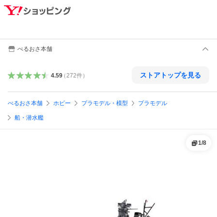
べるおさ本舗
ストアトップを見る
4.59
（
272
件
）
べるおさ本舗
ホビー
プラモデル・模型
プラモデル
船・潜水艦
1
/
8