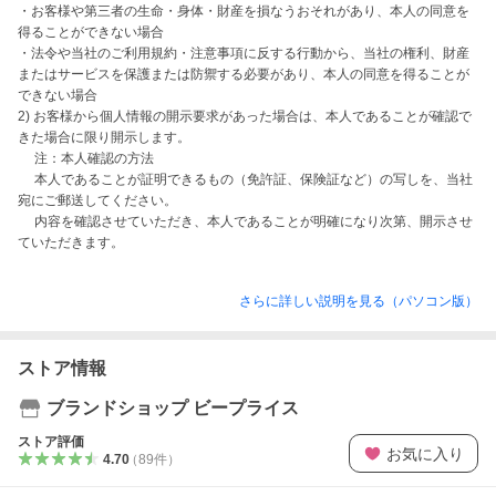
・お客様や第三者の生命・身体・財産を損なうおそれがあり、本人の同意を
得ることができない場合

・法令や当社のご利用規約・注意事項に反する行動から、当社の権利、財産
またはサービスを保護または防禦する必要があり、本人の同意を得ることが
できない場合

2) お客様から個人情報の開示要求があった場合は、本人であることが確認で
きた場合に限り開示します。

　 注：本人確認の方法

　 本人であることが証明できるもの（免許証、保険証など）の写しを、当社
宛にご郵送してください。

　 内容を確認させていただき、本人であることが明確になり次第、開示させ
ていただきます。
さらに詳しい説明を見る（パソコン版）
ストア情報
ブランドショップ ビープライス
ストア評価
お気に入り
4.70
（
89
件
）