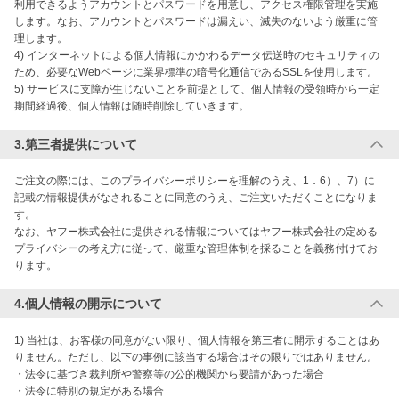
利用できるようアカウントとパスワードを用意し、アクセス権限管理を実施
します。なお、アカウントとパスワードは漏えい、滅失のないよう厳重に管
理します。

4) インターネットによる個人情報にかかわるデータ伝送時のセキュリティの
ため、必要なWebページに業界標準の暗号化通信であるSSLを使用します。

5) サービスに支障が生じないことを前提として、個人情報の受領時から一定
期間経過後、個人情報は随時削除していきます。
3.第三者提供について
ご注文の際には、このプライバシーポリシーを理解のうえ、1．6）、7）に
記載の情報提供がなされることに同意のうえ、ご注文いただくことになりま
す。

なお、ヤフー株式会社に提供される情報についてはヤフー株式会社の定める
プライバシーの考え方に従って、厳重な管理体制を採ることを義務付けてお
ります。
4.個人情報の開示について
1) 当社は、お客様の同意がない限り、個人情報を第三者に開示することはあ
りません。ただし、以下の事例に該当する場合はその限りではありません。

・法令に基づき裁判所や警察等の公的機関から要請があった場合

・法令に特別の規定がある場合
