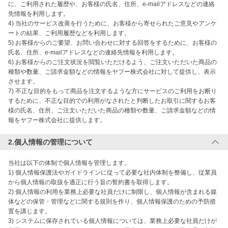
に、ご利用された履歴や、お客様の氏名、住所、e-mailアドレスなどの連絡
先情報を利用します。

4) 当社のサービス改善を行うために、お客様から寄せられたご意見やアンケ
ートの結果、ご利用履歴などを利用します。

5) お客様からのご要望、お問い合わせに対する回答をするために、お客様の
氏名、住所、e-mailアドレスなどの連絡先情報を利用します。

6) お客様からのご注文状況を閲覧いただけるよう、ご注文いただいた商品の
種類や数量、ご請求金額などの情報をヤフー株式会社に対して提供し、表示
させます。

7) 不正な目的をもって商品を注文するような方にサービスのご利用をお断り
するために、不正な目的での利用がなされたと判断したお取引に関するお客
様の氏名、住所、ご注文いただいた商品の種類や数量、ご請求金額などの情
報をヤフー株式会社に提供します。
2.個人情報の管理について
当社は以下の体制で個人情報を管理します。

1) 個人情報保護法やガイドラインに従って必要な社内体制を整備し、従業員
から個人情報の取扱を適正に行う旨の誓約書を取得します。

2) 個人情報の利用を業務上必要な社員だけに制限し、個人情報が含まれる媒
体などの保管・管理などに関する規則を作り、個人情報保護のための予防措
置を講じます。

3) システムに保存されている個人情報については、業務上必要な社員だけが