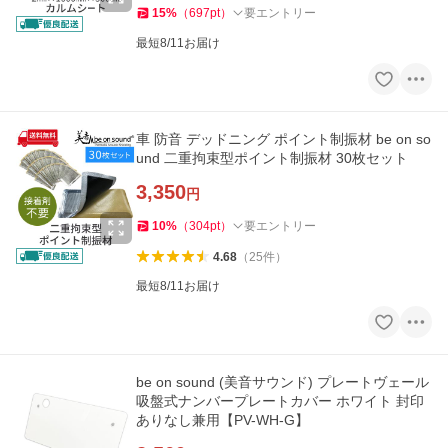
15
%
（
697
pt
）
要エントリー
最短8/11お届け
車 防音 デッドニング ポイント制振材 be on so
und 二重拘束型ポイント制振材 30枚セット
3,350
円
10
%
（
304
pt
）
要エントリー
4.68
（
25
件
）
最短8/11お届け
be on sound (美音サウンド) プレートヴェール
吸盤式ナンバープレートカバー ホワイト 封印
ありなし兼用【PV-WH-G】