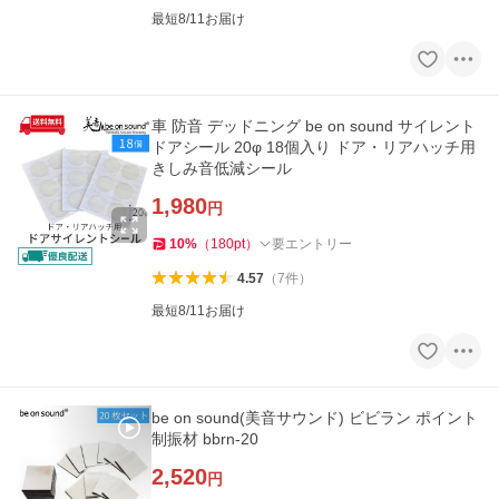
最短8/11お届け
車 防音 デッドニング be on sound サイレント
ドアシール 20φ 18個入り ドア・リアハッチ用
きしみ音低減シール
1,980
円
10
%
（
180
pt
）
要エントリー
4.57
（
7
件
）
最短8/11お届け
be on sound(美音サウンド) ビビラン ポイント
制振材 bbrn-20
2,520
円