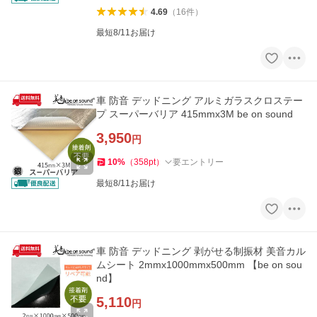
4.69
（
16
件
）
最短8/11お届け
車 防音 デッドニング アルミガラスクロステー
プ スーパーバリア 415mmx3M be on sound
3,950
円
10
%
（
358
pt
）
要エントリー
最短8/11お届け
車 防音 デッドニング 剥がせる制振材 美音カル
ムシート 2mmx1000mmx500mm 【be on sou
nd】
5,110
円