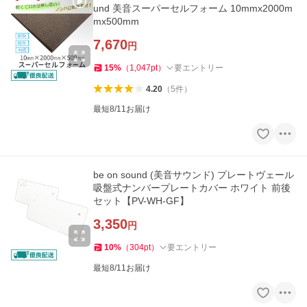
und 美音スーパーセルフォーム 10mmx2000m
mx500mm
7,670
円
15
%
（
1,047
pt
）
要エントリー
4.20
（
5
件
）
最短8/11お届け
be on sound (美音サウンド) プレートヴェール
吸盤式ナンバープレートカバー ホワイト 前後
セット【PV-WH-GF】
3,350
円
10
%
（
304
pt
）
要エントリー
最短8/11お届け