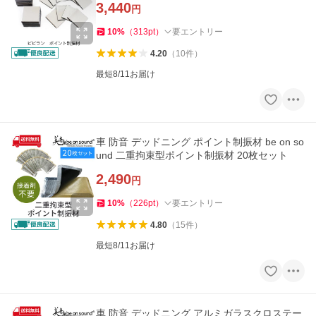
3,440
円
10
%
（
313
pt
）
要エントリー
4.20
（
10
件
）
最短8/11お届け
車 防音 デッドニング ポイント制振材 be on so
und 二重拘束型ポイント制振材 20枚セット
2,490
円
10
%
（
226
pt
）
要エントリー
4.80
（
15
件
）
最短8/11お届け
車 防音 デッドニング アルミガラスクロステー