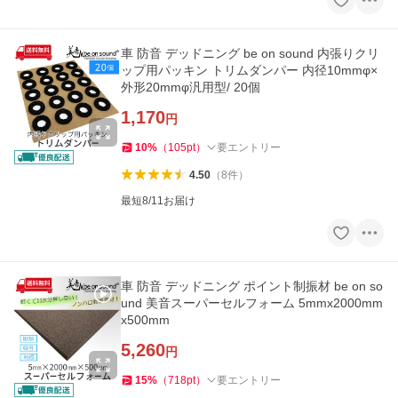
車 防音 デッドニング be on sound 内張りクリ
ップ用パッキン トリムダンパー 内径10mmφ×
外形20mmφ汎用型/ 20個
1,170
円
10
%
（
105
pt
）
要エントリー
4.50
（
8
件
）
最短8/11お届け
車 防音 デッドニング ポイント制振材 be on so
und 美音スーパーセルフォーム 5mmx2000mm
x500mm
5,260
円
15
%
（
718
pt
）
要エントリー