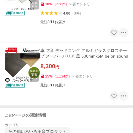
10
%
（
228
pt
）
要エントリー
4.00
（
3
件
）
最短8/11お届け
車 防音 デッドニング アルミガラスクロステー
プ スーパーバリア 黒 500mmx5M be on sound
8,300
円
15
%
（
1,134
pt
）
要エントリー
最短8/11お届け
このページの関連情報
カテゴリ
その他いろいろ美音プロダクト