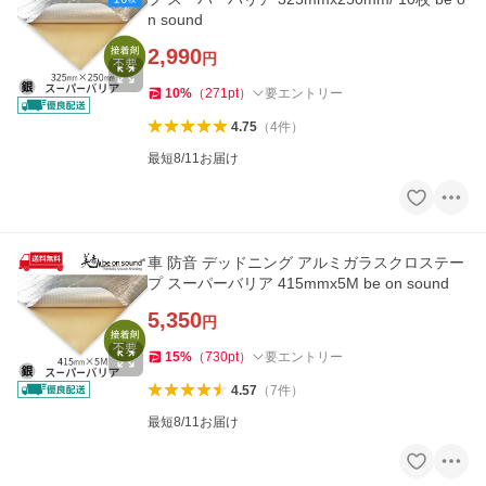
n sound
2,990
円
10
%
（
271
pt
）
要エントリー
4.75
（
4
件
）
最短8/11お届け
車 防音 デッドニング アルミガラスクロステー
プ スーパーバリア 415mmx5M be on sound
5,350
円
15
%
（
730
pt
）
要エントリー
4.57
（
7
件
）
最短8/11お届け