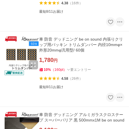
4.38
（
16
件
）
最短8/11お届け
車 防音 デッドニング be on sound 内張りクリ
ップ用パッキン トリムダンパー 内径10mmφ×
外形20mmφ汎用型/ 60個
1,780
円
10
%
（
160
pt
）
要エントリー
4.58
（
26
件
）
最短8/11お届け
車 防音 デッドニング アルミガラスクロステー
プ スーパーバリア 黒 500mmx1M be on sound