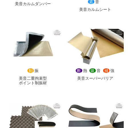
遮
音
美音カルムダンパー
美音カルムシート
制
振
断
熱
吸
音
補
強
美音二重拘束型
美音スーパーバリア
ポイント制振材