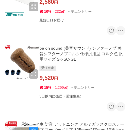
2,560
円
10
%
（
232
pt
）
要エントリー
最短8/11お届け
be on sound (美音サウンド) シフターノブ 美
音シフターノブコルク仕様汎用型 コルク色 汎
用サイズ SK-SC-GE
受注生産
9,520
円
15
%
（
1,299
pt
）
要エントリー
5日以内に発送（受注生産）
車 防音 デッドニング アルミガラスクロステー
プ スーパーバリア 325mmx250mm/ 10枚 be o