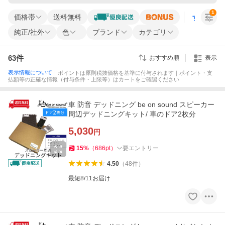
1
価格帯
送料無料
すべての条
純正/社外
色
ブランド
カテゴリ
63
件
おすすめ順
表示
表示情報について
｜ポイントは原則税抜価格を基準に付与されます｜ポイント・支
払額等の正確な情報（付与条件・上限等）はカートをご確認ください
車 防音 デッドニング be on sound スピーカー
周辺デッドニングキット/ 車のドア2枚分
5,030
円
15
%
（
686
pt
）
要エントリー
4.50
（
48
件
）
最短8/11お届け