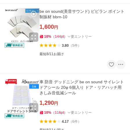
be on sound(美音サウンド) ビビラン ポイント
制振材 bbrn-10
1,600
円
10
%
（
144
pt
）
要エントリー
3.80
（
5
件
）
最短8/11お届け
車 防音 デッドニング be on sound サイレント
ドアシール 20φ 6個入り ドア・リアハッチ用
きしみ音低減シール
1,290
円
10
%
（
116
pt
）
要エントリー
4.17
（
6
件
）