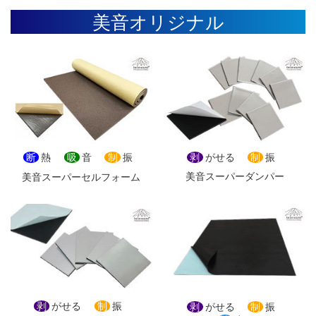
美音オリジナル
剥
がせる
制
振
断
熱
吸
音
制
振
美音スーパーダンパー
美音スーパーセルフォーム
剥
がせる
制
振
剥
がせる
制
振