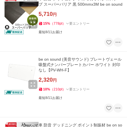
プ スーパーバリア 黒 500mmx3M be on sound
5,710
円
15
%
（
778
pt
）
要エントリー
最短8/11お届け
be on sound (美音サウンド) プレートヴェール
吸盤式ナンバープレートカバー ホワイト 封印
なし【PV-WH-F】
2,320
円
10
%
（
210
pt
）
要エントリー
最短8/11お届け
車 防音 デッドニング ポイント制振材 be on so