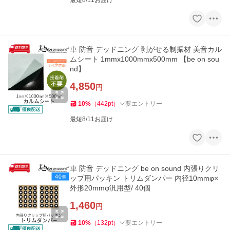
最短8/11お届け
車 防音 デッドニング 剥がせる制振材 美音カル
ムシート 1mmx1000mmx500mm 【be on sou
nd】
4,850
円
10
%
（
442
pt
）
要エントリー
最短8/11お届け
車 防音 デッドニング be on sound 内張りクリ
ップ用パッキン トリムダンパー 内径10mmφ×
外形20mmφ汎用型/ 40個
1,460
円
10
%
（
132
pt
）
要エントリー