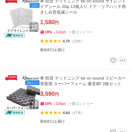
車 防音 デッドニング be on sound サイレント
ドアシール 20φ 12個入り ドア・リアハッチ用
きしみ音低減シール
1,580
円
10
%
（
142
pt
）
要エントリー
4.70
（
10
件
）
最短8/11お届け
車 防音 デッドニング be on sound スピーカー
背面用 スーパーフォーム 吸音材/ 2枚セット
3,590
円
10
%
（
326
pt
）
要エントリー
4.64
（
47
件
）
最短8/11お届け