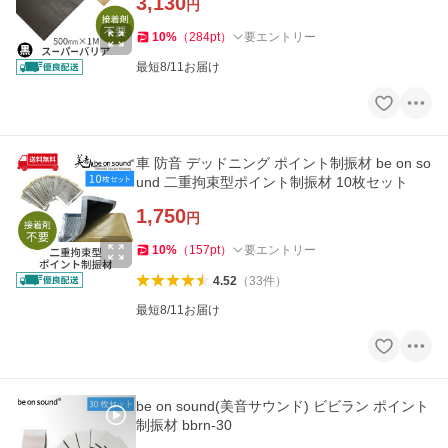
3,130
円
10
%
（
284
pt
）
要エントリー
最短8/11お届け
車 防音 デッドニング ポイント制振材 be on so
und 二重拘束型ポイント制振材 10枚セット
1,750
円
10
%
（
157
pt
）
要エントリー
4.52
（
33
件
）
最短8/11お届け
be on sound(美音サウンド) ビビラン ポイント
制振材 bbrn-30