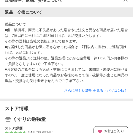
販売条件、返品、交換について
返品、交換について
返品について 

■傷・破損等、商品に不良品があった場合やご注文と異なる商品が届いた場合
は、7日以内に当社にご連絡頂ければ、返品交換いたします。 　 

その際の送料は当社の負担とさせて頂きます。 

■お届けした商品がお気に召さなかった場合は、7日以内に当社にご連絡頂け
れば、返品に応じます。

その際の返品頂く送料の他、返品処理にかかる諸費用一律1,620円がお客様の
ご負担となりますのでご了承下さい。

■お客様のご都合による返品・交換につきましては、未開封・未使用に限りま
すので、1度ご使用になった商品やお客様のもとで傷・破損等が生じた商品の
返品・交換はお受け出来ませんのでご了承下さい。
さらに詳しい説明を見る（パソコン版）
ストア情報
くすりの勉強堂
ストア評価
お気に入り
4.64
（
28,652
件
）