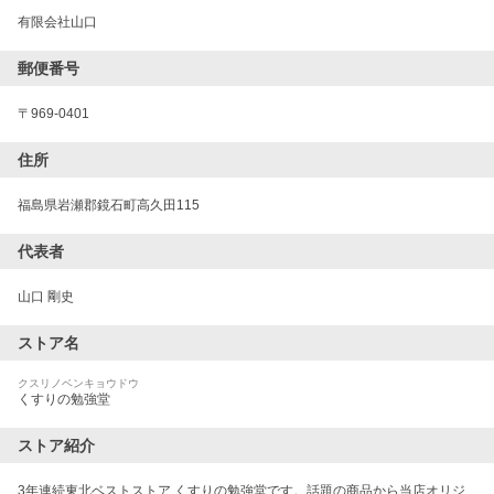
有限会社山口
郵便番号
〒
969-0401
住所
福島県岩瀬郡鏡石町高久田115
代表者
山口 剛史
ストア名
クスリノベンキョウドウ
くすりの勉強堂
ストア紹介
3年連続東北ベストストア くすりの勉強堂です。話題の商品から当店オリジ