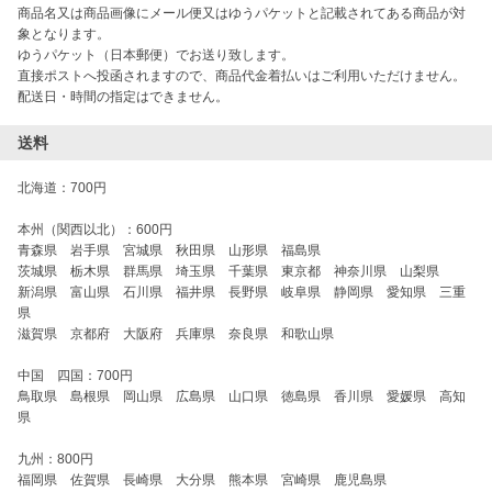
商品名又は商品画像にメール便又はゆうパケットと記載されてある商品が対
象となります。

ゆうパケット（日本郵便）でお送り致します。

直接ポストへ投函されますので、商品代金着払いはご利用いただけません。

配送日・時間の指定はできません。
送料
北海道：700円

本州（関西以北）：600円

青森県　岩手県　宮城県　秋田県　山形県　福島県

茨城県　栃木県　群馬県　埼玉県　千葉県　東京都　神奈川県　山梨県

新潟県　富山県　石川県　福井県　長野県　岐阜県　静岡県　愛知県　三重
県

滋賀県　京都府　大阪府　兵庫県　奈良県　和歌山県

中国　四国：700円

鳥取県　島根県　岡山県　広島県　山口県　徳島県　香川県　愛媛県　高知
県

九州：800円

福岡県　佐賀県　長崎県　大分県　熊本県　宮崎県　鹿児島県
