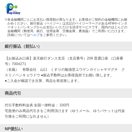
※
各金融機関ごとにお支払い限度額が異なります。お客様がご契約の金融機関にお確
かめください。銀行振込（ペイジー）は左記のペイジーマークがあるATMやインタ
ーネットバンキングからお支払いいただける決済サービスです。国内のほとんどの
金融機関（郵便局、銀行、信用金庫、労働金庫、農漁協）でご利用いただけます。
詳細については
ヘルプ
をご参照ください。
銀行振込（前払い）
【お振込み口座】楽天銀行ダンス支店 （支店番号）208 普通口座 （口座番
号）7004271
（名義） 有限会社 山口 くすりの勉強堂ユウゲンガイシャヤマグチ ク
スリノベンキョウドウ ●振込手数料はお客様負担でお願い致します。
●ご入金が確認でき次第、商品を発送致します。
商品代引
代引手数料料金表 全国一律料金： 330円
宅急便のみ商品代引きをご利用頂けます（ゆうメール、ゆうパケットは代金
引換をご利用になれません）
NP後払い