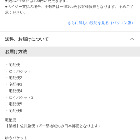
●後払い手数料は205円いただきます。

●ペイジー支払の場合、手数料は一律165円お客様負担となります。予めご了
承ください。
さらに詳しい説明を見る（パソコン版）
送料、お届けについて
お届け方法
・
宅配便
・
ゆうパケット
・
宅配便2
・
宅配便3
・
宅配便4
・
ゆうパケット2
・
宅配便5
・
宅配便6
宅配便 

【業者】佐川急便（※一部地域のみ日本郵便となります）

ゆうパケット
