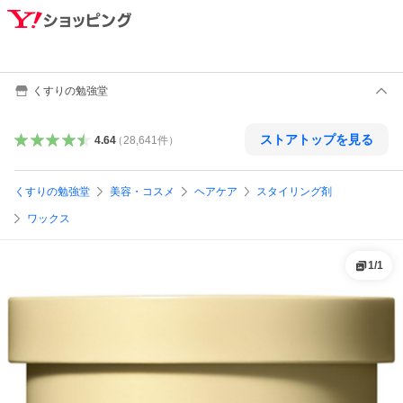
くすりの勉強堂
ストアトップを見る
4.64
（
28,641
件
）
くすりの勉強堂
美容・コスメ
ヘアケア
スタイリング剤
ワックス
1
/
1