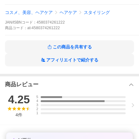
内容量：85g
コスメ、美容、ヘアケア
ヘアケア
スタイリング
JAN/ISBNコード：
4580374261222
【使用方法】
適量を手のひらでよく延ばし、髪全体に馴染ませスタイリングし
商品
コード：
at-4580374261222
ます。
この商品を共有する
【成分】
水、PEG-40水添ヒマシ油、キャンデリラロウ、PEG-10水添ヒマ
シ油、ジグリセリン、トリエチルヘキサノイン、PEG-60水添ヒマ
アフィリエイトで紹介する
シ油、シクロペンタシロキサン、加水分解ケラチン、ジラウロイ
ルグルタミン酸リシンNa、ユズ果実エキス、スクワラン、イソス
テアリン酸イソプロピル、ポリクオタニウム-11、マルチトール、
ヒドロキシプロピルキトサン、BG、エタノール、BHT、EDTA-2N
a、メチルパラベン、プロピルパラベン、フェノキシエタノール、
商品レビュー
香料
4.25
5
【注意事項】
4
●お肌に異常が生じていないかよく注意して使用ください。
3
●化粧品がお肌に合わないとき即ち次のような場合には、使用を中
2
止してください。
1
4
件
そのまま化粧品類の使用を続けますと、症状を悪化させることが
ありますので、皮膚科専門医等にご相談されることをおすすめし
ます。
(1)使用中、赤味、はれ、かゆみ、刺激、色抜け(白斑等)や黒ずみ
の異常があらわれた場合