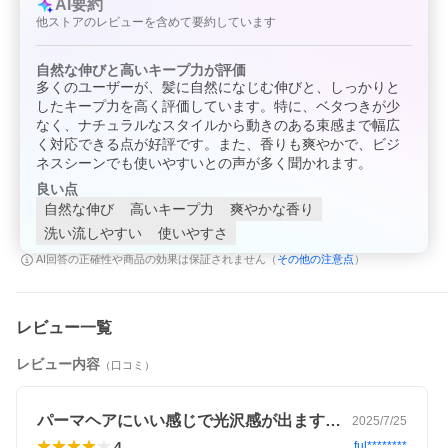
AI要約
(2)使用したお肌に直射日光があたって上記のような異常があらわ
他ストアのレビューを含めて要約しています
れた場合。
●傷やはれもの、しっしん等、異常のある部位にはお使いにならな
いでください。
自然な伸びと高いキープ力が評価
●目に入ったときは、直ちに洗い流してください。
多くのユーザーが、髪に自然になじむ伸びと、しっかりと
●高温や直射日光の当たる場所には置かないでください。
したキープ力を高く評価しています。特に、ベタつきが少
●温度差や長時間空気に触れることで粘度が変わる場合がありま
す。
なく、ナチュラルなスタイルから動きのある束感まで幅広
●ご使用後は必ずキャップを締めてください。
く対応できる点が好評です。また、香りも爽やかで、ビジ
ネスシーンでも使いやすいとの声が多く聞かれます。
【原産国】
日本
良い点
自然な伸び
高いキープ力
爽やかな香り
■発売元：株式会社リップス
洗い流しやすい
使いやすさ
その他の注意点
AI回答の正確性や商品の効果は保証されません（
）
広告文責
くすりの勉強堂
TEL 0248-94-8718
レビュー一覧
レビュー内容
（口コミ）
パーマヘアにいい感じで光沢感が出ます。…
2025/7/25
4
ful********