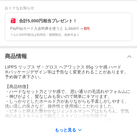
おトクなお知らせ
合計5,000円相当プレゼント！
1,360
0
PayPayカード入会特典を使うと
円
円
うち2,000円相当は利用先・期間限定。他条件あり
商品情報
LIPPS リップス ザ・グロス ヘアワックス 85g ツヤ感 ハード
※パッケージデザイン等は予告なく変更されることがあります。
予め御了承下さい。
【商品特徴】
・ハードなセット力とツヤ感で、 思い通りの毛流れやフォルムに
・伸びがよく、髪なじみも良いので簡単にキマります。
・しっかりとしたホールド力がありながらも手直しがしやすく、
洗い流しの良さなど、操作性と使用感にこだわりました。
・ビチッと抑えた艶やかなジェントルマンヘアはもちろん、空気
感のあるスタイルまで幅広くスタイリングが可能です。
・メンズ、レディースに好まれるアップルグリーンの香り
もっと見る
セット力：■■■■□□
ツヤ感 ：■■■■■■