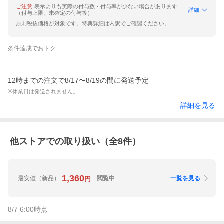
ご注意
表示よりも実際の付与数・付与率が少ない場合があります
詳細
（付与上限、未確定の付与等）
原則税抜価格が対象です。特典詳細は内訳でご確認ください。
条件達成でおトク
12時までの注文で8/17〜8/19の間に発送予定
※休業日は発送されません。
詳細を見る
他ストアでの取り扱い（全
8
件）
1,360
最安値
（新品）
閲覧中
一覧を見る
円
8/7 6:00
時点