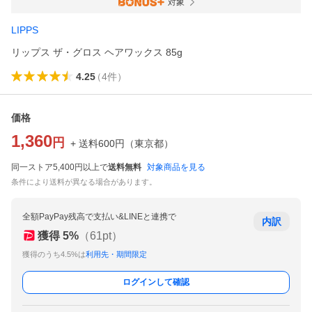
対象
LIPPS
リップス ザ・グロス ヘアワックス 85g
4.25
（
4
件
）
価格
1,360
円
+ 送料
600
円
（
東京都
）
同一ストア5,400円以上で
送料無料
対象商品を見る
条件により送料が異なる場合があります。
全額PayPay残高で支払い&LINEと連携で
内訳
獲得
5
%
（
61
pt）
獲得のうち4.5%は
利用先・期間限定
ログインして確認