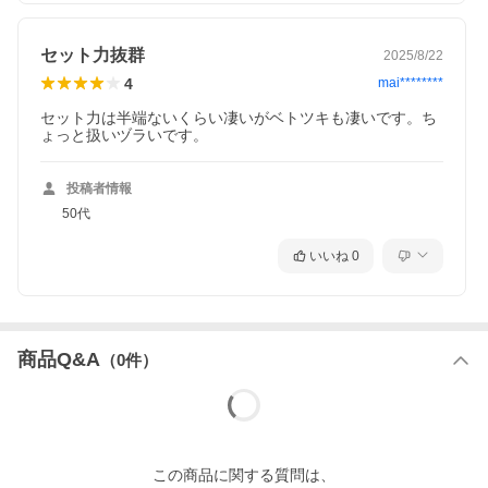
セット力抜群
2025/8/22
4
mai********
セット力は半端ないくらい凄いがベトツキも凄いです。ち
ょっと扱いヅラいです。
投稿者情報
50代
いいね
0
商品Q&A
（
0
件）
この
商品
に関する質問は、