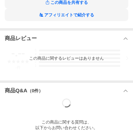
この商品を共有する
・素材：牛革（イタリアンレザー）
・サイズ：タテ約10.0cm × ヨコ約19.3cm × アツミ約2.3cm
・重さ：約160g
アフィリエイトで紹介する
・機能：小銭入れ、お札入れ 2ヵ所、カードポケット 12ヵ所、マ
ルチポケット 2ヵ所
・こちらの商品は、カラー・形・サイズが、写真・サイズ表示と
多少異なる場合があります。予めご了承ください。
商品レビュー
-.--
5
4
この
商品
に関するレビューはありません
3
2
1
-
件
商品Q&A
（
0
件）
この
商品
に関する質問は、
以下からお問い合わせください。