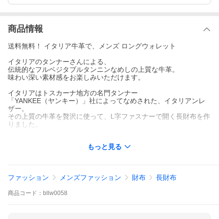
商品情報
送料無料！ イタリア牛革で、メンズ ロングウォレット
イタリアのタンナーさんによる、
伝統的なフルベジタブルタンニンなめしの上質な牛革。
味わい深い素材感をお楽しみいただけます。
イタリアはトスカーナ地方の名門タンナー
「YANKEE（ヤンキー）」社によってなめされた、イタリアンレ
ザー。
その上質の牛革を贅沢に使って、L字ファスナーで開く長財布を作
りました。
ビジネスシーンやフォーマルな場面で、ラフでカジュアルな普段
もっと見る
使いで。
色んなスタイルに合わせやすい、シックな3つのカラーでのご提案
です。
ファッション
メンズファッション
財布
長財布
Color カラー
・Black ブラック
商品
コード：
bllw0058
・Brown ブラウン
・Camel キャメル
Spec スペック