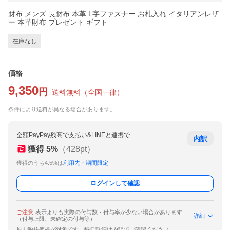
財布 メンズ 長財布 本革 L字ファスナー お札入れ イタリアンレザ
ー 本革財布 プレゼント ギフト
在庫なし
価格
9,350
円
送料無料
（
全国一律
）
条件により送料が異なる場合があります。
全額PayPay残高で支払い&LINEと連携で
内訳
獲得
5
%
（
428
pt）
獲得のうち4.5%は
利用先・期間限定
ログインして確認
ご注意
表示よりも実際の付与数・付与率が少ない場合があります
詳細
（付与上限、未確定の付与等）
原則税抜価格が対象です。特典詳細は内訳でご確認ください。