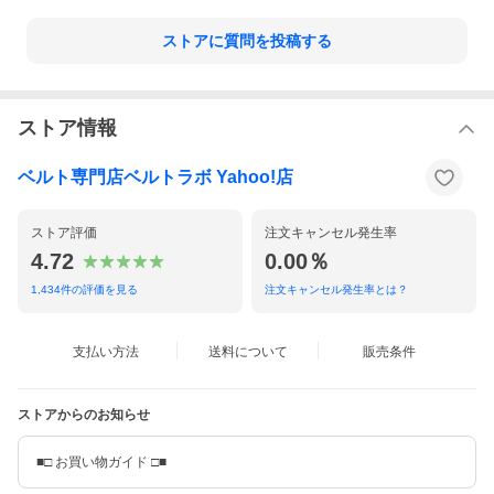
イタリアはトスカーナ地方の名門タンナー「YANKEE（ヤンキー）」社によ
ストアに質問を投稿する
ってなめされた、イタリアンレザー。
その上質の牛革を贅沢に使って、L字型のファスナーで開く長財布を作りまし
た。
すっきりとしたフォルムと程よいツヤ感には品があり、細かいシボやシワ
ストア情報
は、”牛革らしさ”を感じさせてくれます。
少し大きめのサイズ感、1つ1つのスペースがゆったりとしています。
ビジネスシーンやフォーマルな場面で、ラフでカジュアルな普段使いで。
ベルト専門店ベルトラボ Yahoo!店
色んなスタイルに合わせやすい、シックな3つのカラーでのご提案です。
ストア評価
注文キャンセル発生率
4.72
0.00％
1,434
件の評価を見る
注文キャンセル発生率とは？
支払い方法
送料について
販売条件
ストアからのお知らせ
■□ お買い物ガイド □■