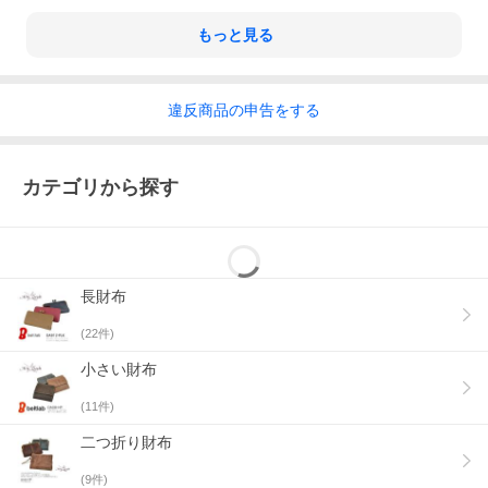
もっと見る
違反
商品の
申告をする
イタリアの名門タンナー「ヤンキー社」のレザーを使用。
化学薬品を使わない、イタリアの伝統的な植物性タンニンなめしとひとつひ
とつ手染めしているアニリン染料仕上げの味わい深い自然な風合いが魅力で
カテゴリから探す
す。
長財布
(
22
件)
小さい財布
(
11
件)
二つ折り財布
(
9
件)