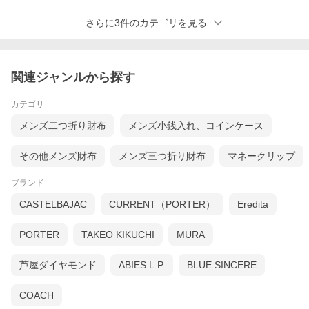
さらに3件のカテゴリを見る
そのままだと腐敗したり、カチコチに固まってしまう皮素材。
樹液や薬品を使用してそうならないようにする加工法を鞣し（なめし）とい
い、なめしによって皮は革へと変わります。
「フルベジタブルタンニンなめし」はそのなめし方法のひとつで、化学薬品
関連ジャンルから探す
を一切使用せず、ナチュラルな素材にこだわった方法になります。
手間と時間（1〜3ヶ月）が多くかかる方法ですが、味わい深い自然な風合い
の革に仕上がります。
カテゴリ
メンズ二つ折り財布
メンズ小銭入れ、コインケース
>
ホーム
>
財布一覧
その他メンズ財布
メンズ三つ折り財布
マネークリップ
・素材：牛革（イタリアンレザー）
・サイズ：タテ約10.0cm × ヨコ約19.3cm × アツミ約2.3cm
ブランド
・重さ：約160g
・機能：小銭入れ、お札入れ 2ヵ所、カードポケット 12ヵ所、マルチポケッ
ト2ヵ所
CASTELBAJAC
CURRENT（PORTER）
Eredita
・こちらの商品は、カラー・形・サイズが、写真・サイズ表示と多少異なる
場合があります。予めご了承ください。
PORTER
TAKEO KIKUCHI
MURA
芦屋ダイヤモンド
ABIES L.P.
BLUE SINCERE
COACH