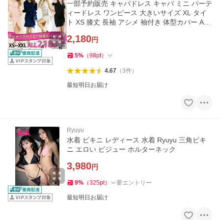
一部予約販売 キャバドレス キャバ ミニ パーテ
ィードレス ワンピース 大きいサイズ XL タイ
ト XS 膝丈 長袖 アシメ 袖付き 体型カバー Aラ
イン 安い
2,180
円
5
%
（
98
pt
）
4.67
（
3
件
）
最短明日お届け
Ryuyu
水着 ビキニ レディース 水着 Ryuyu 三角ビキ
ニ エロい ビジュー ホルターネック
3,980
円
9
%
（
325
pt
）
要エントリー
最短明日お届け