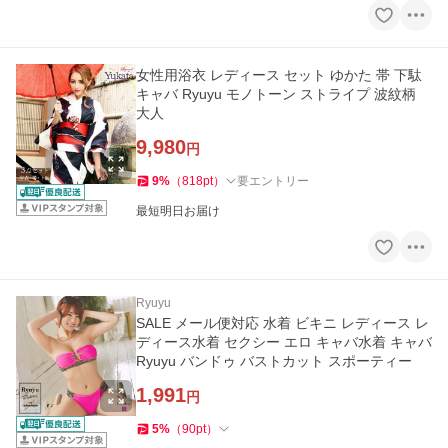
女性用浴衣 レディース セット ゆかた 帯 下駄
キャバ Ryuyu モノトーン ストライプ 波紋柄
大人
9,980
円
9
%
（
818
pt
）
要エントリー
最短明日お届け
Ryuyu
SALE メール便対応 水着 ビキニ レディース レ
ディース水着 セクシー エロ キャバ水着 キャバ
Ryuyu バンドゥ バストカット スポーティー
1,991
円
5
%
（
90
pt
）