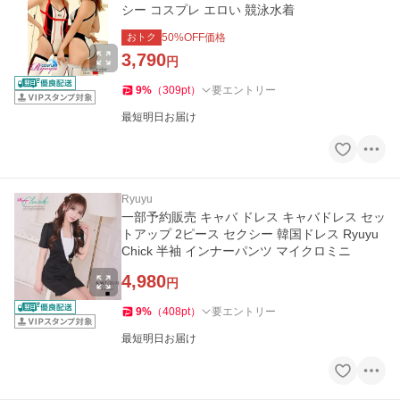
シー コスプレ エロい 競泳水着
おトク
50
%OFF価格
3,790
円
9
%
（
309
pt
）
要エントリー
最短明日お届け
Ryuyu
一部予約販売 キャバ ドレス キャバドレス セッ
トアップ 2ピース セクシー 韓国ドレス Ryuyu
Chick 半袖 インナーパンツ マイクロミニ
4,980
円
9
%
（
408
pt
）
要エントリー
最短明日お届け