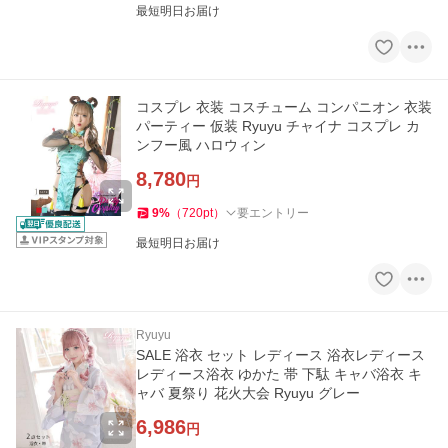
最短明日お届け
コスプレ 衣装 コスチューム コンパニオン 衣装
パーティー 仮装 Ryuyu チャイナ コスプレ カ
ンフー風 ハロウィン
8,780
円
9
%
（
720
pt
）
要エントリー
最短明日お届け
Ryuyu
SALE 浴衣 セット レディース 浴衣レディース
レディース浴衣 ゆかた 帯 下駄 キャバ浴衣 キ
ャバ 夏祭り 花火大会 Ryuyu グレー
6,986
円