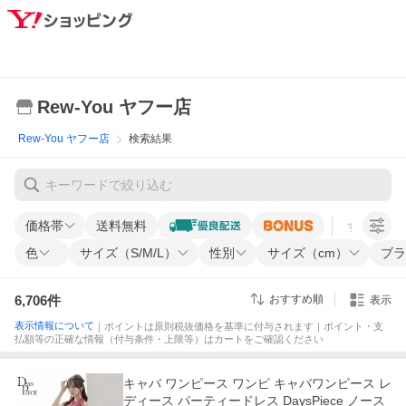
Rew-You ヤフー店
Rew-You ヤフー店
検索結果
価格帯
送料無料
すべての条
色
サイズ（S/M/L）
性別
サイズ（cm）
ブラ
6,706
件
おすすめ順
表示
表示情報について
｜ポイントは原則税抜価格を基準に付与されます｜ポイント・支
払額等の正確な情報（付与条件・上限等）はカートをご確認ください
キャバ ワンピース ワンピ キャバワンピース レ
ディース パーティードレス DaysPiece ノース