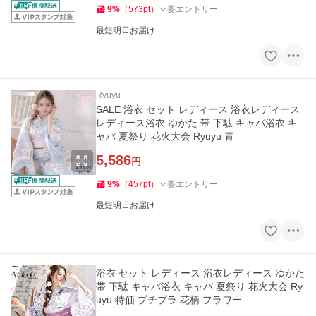
9
%
（
573
pt
）
要エントリー
最短明日お届け
Ryuyu
SALE 浴衣 セット レディース 浴衣レディース
レディース浴衣 ゆかた 帯 下駄 キャバ浴衣 キ
ャバ 夏祭り 花火大会 Ryuyu 青
5,586
円
9
%
（
457
pt
）
要エントリー
最短明日お届け
浴衣 セット レディース 浴衣レディース ゆかた
帯 下駄 キャバ浴衣 キャバ 夏祭り 花火大会 Ry
uyu 特価 プチプラ 花柄 フラワー