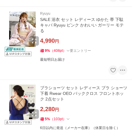
Ryuyu
SALE 浴衣 セット レディース ゆかた 帯 下駄
キャバ Ryuyu ピンク かわいい ガーリー モテ
る
4,990
円
9
%
（
408
pt
）
要エントリー
最短明日お届け
ブラショーツ セット レディース ブラ ショーツ
下着 Rwear OEO バッククロス フロントホッ
ク 2点セット
2,280
円
5
%
（
103
pt
）
6日以内に発送（メーカー在庫）（休業日を除く）