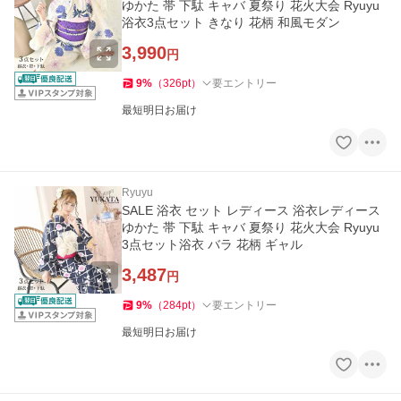
ゆかた 帯 下駄 キャバ 夏祭り 花火大会 Ryuyu
浴衣3点セット きなり 花柄 和風モダン
3,990
円
9
%
（
326
pt
）
要エントリー
最短明日お届け
Ryuyu
SALE 浴衣 セット レディース 浴衣レディース
ゆかた 帯 下駄 キャバ 夏祭り 花火大会 Ryuyu
3点セット浴衣 バラ 花柄 ギャル
3,487
円
9
%
（
284
pt
）
要エントリー
最短明日お届け