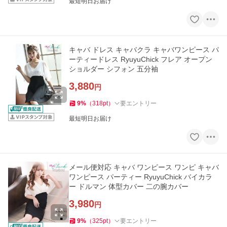
最短明日お届け
キャバ ドレス キャバクラ キャバワンピース パ
ーティードレス RyuyuChick フレア オープン
ショルダー シフォン 五分袖
3,880
円
9
%
（
318
pt
）
要エントリー
最短明日お届け
メール便対応 キャバ ワンピース ワンピ キャバ
ワンピース パーティー RyuyuChick バイカラ
ー ドルマン 体型カバー 二の腕カバー
3,980
円
9
%
（
325
pt
）
要エントリー