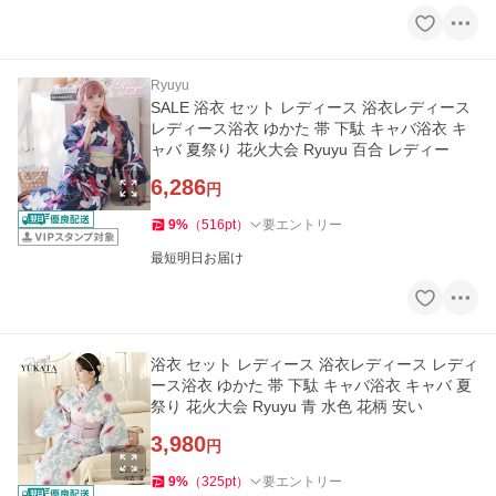
Ryuyu
SALE 浴衣 セット レディース 浴衣レディース
レディース浴衣 ゆかた 帯 下駄 キャバ浴衣 キ
ャバ 夏祭り 花火大会 Ryuyu 百合 レディー
6,286
円
9
%
（
516
pt
）
要エントリー
最短明日お届け
浴衣 セット レディース 浴衣レディース レディ
ース浴衣 ゆかた 帯 下駄 キャバ浴衣 キャバ 夏
祭り 花火大会 Ryuyu 青 水色 花柄 安い
3,980
円
9
%
（
325
pt
）
要エントリー