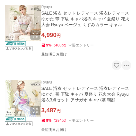
Ryuyu
SALE 浴衣 セット レディース 浴衣レディース
ゆかた 帯 下駄 キャバ浴衣 キャバ 夏祭り 花火
大会 Ryuyu ベージュ くすみカラー ギャル
4,990
円
9
%
（
408
pt
）
要エントリー
最短明日お届け
Ryuyu
SALE 浴衣 セット レディース 浴衣レディース
ゆかた 帯 下駄 キャバ 夏祭り 花火大会 Ryuyu
浴衣3点セット アサガオ キャバ嬢 朝顔
3,487
円
9
%
（
284
pt
）
要エントリー
最短明日お届け