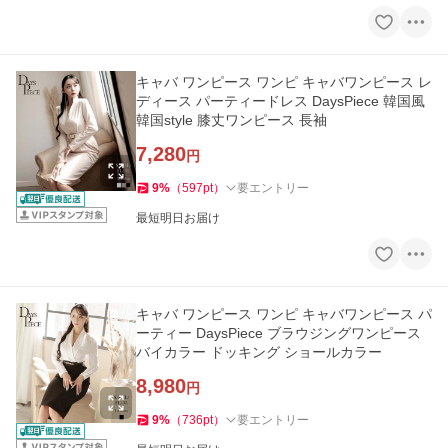
キャバ ワンピース ワンピ キャバワンピース レ
ディース パーティードレス DaysPiece 韓国風
韓国style 膝丈ワンピース 長袖
7,280
円
9
%
（
597
pt
）
要エントリー
最短明日お届け
キャバ ワンピース ワンピ キャバワンピース パ
ーティー DaysPiece ブラウジングワンピース
バイカラー ドッキング ショールカラー
8,980
円
9
%
（
736
pt
）
要エントリー