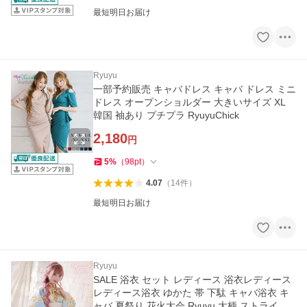
最短明日お届け
Ryuyu
一部予約販売 キャバドレス キャバ ドレス ミニ
ドレス オープンショルダー 大きいサイズ XL
韓国 袖あり プチプラ RyuyuChick
2,180
円
5
%
（
98
pt
）
4.07
（
14
件
）
最短明日お届け
Ryuyu
SALE 浴衣 セット レディース 浴衣レディース
レディース浴衣 ゆかた 帯 下駄 キャバ浴衣 キ
ャバ 夏祭り 花火大会 Ryuyu 大柄 ストライ