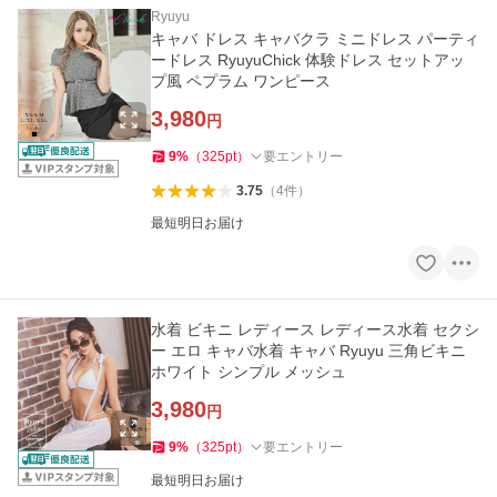
Ryuyu
キャバ ドレス キャバクラ ミニドレス パーティ
ードレス RyuyuChick 体験ドレス セットアッ
プ風 ペプラム ワンピース
3,980
円
9
%
（
325
pt
）
要エントリー
3.75
（
4
件
）
最短明日お届け
水着 ビキニ レディース レディース水着 セクシ
ー エロ キャバ水着 キャバ Ryuyu 三角ビキニ
ホワイト シンプル メッシュ
3,980
円
9
%
（
325
pt
）
要エントリー
最短明日お届け