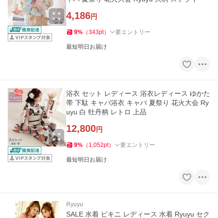
4,186
円
9
%
（
343
pt
）
要エントリー
最短明日お届け
浴衣 セット レディース 浴衣レディース ゆかた
帯 下駄 キャバ浴衣 キャバ 夏祭り 花火大会 Ry
uyu 白 牡丹柄 レトロ 上品
12,800
円
9
%
（
1,052
pt
）
要エントリー
最短明日お届け
Ryuyu
SALE 水着 ビキニ レディース 水着 Ryuyu セク