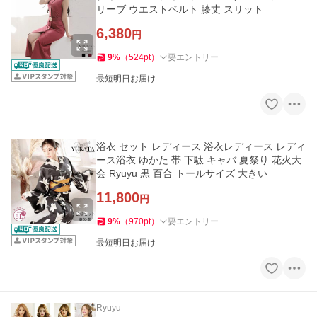
リーブ ウエストベルト 膝丈 スリット
6,380
円
9
%
（
524
pt
）
要エントリー
最短明日お届け
浴衣 セット レディース 浴衣レディース レディ
ース浴衣 ゆかた 帯 下駄 キャバ 夏祭り 花火大
会 Ryuyu 黒 百合 トールサイズ 大きい
11,800
円
9
%
（
970
pt
）
要エントリー
最短明日お届け
Ryuyu