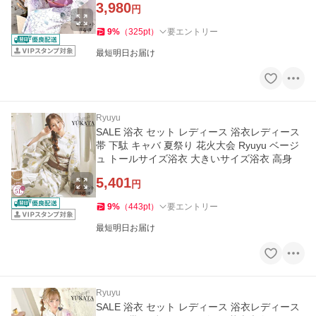
3,980
円
9
%
（
325
pt
）
要エントリー
最短明日お届け
Ryuyu
SALE 浴衣 セット レディース 浴衣レディース
帯 下駄 キャバ 夏祭り 花火大会 Ryuyu ベージ
ュ トールサイズ浴衣 大きいサイズ浴衣 高身
5,401
円
9
%
（
443
pt
）
要エントリー
最短明日お届け
Ryuyu
SALE 浴衣 セット レディース 浴衣レディース