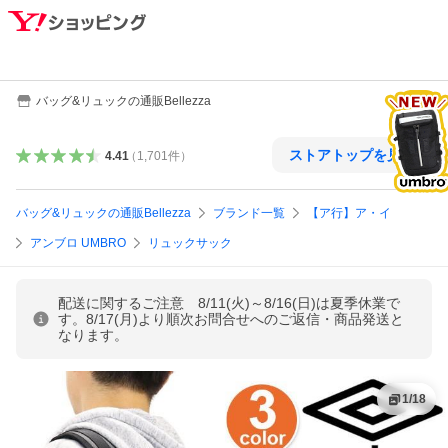
バッグ&リュックの通販Bellezza
ストアトップを見る
4.41
（
1,701
件
）
バッグ&リュックの通販Bellezza
ブランド一覧
【ア行】ア・イ
アンブロ UMBRO
リュックサック
配送に関するご注意 8/11(火)～8/16(日)は夏季休業で
す。8/17(月)より順次お問合せへのご返信・商品発送と
なります。
1
/
18