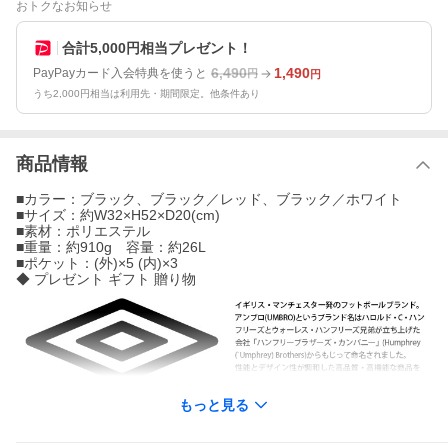
おトクなお知らせ
合計5,000円相当プレゼント！
6,490
1,490
PayPayカード入会特典を使うと
円
円
うち2,000円相当は利用先・期間限定。他条件あり
商品情報
■カラー：ブラック、ブラック／レッド、ブラック／ホワイト
■サイズ：約W32×H52×D20(cm)
■素材：ポリエステル
■重量：約910g 容量：約26L
■ポケット：(外)×5 (内)×3
◆ プレゼント ギフト 贈り物
もっと見る