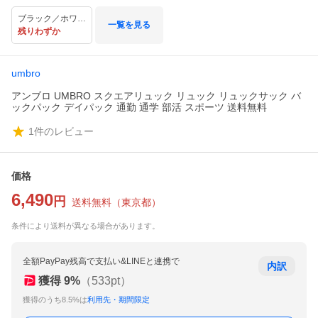
ブラック／ホワイト
一覧を見る
残りわずか
umbro
アンブロ UMBRO スクエアリュック リュック リュックサック バ
ックパック デイパック 通勤 通学 部活 スポーツ 送料無料
1
件のレビュー
価格
6,490
円
送料無料
（
東京都
）
条件により送料が異なる場合があります。
全額PayPay残高で支払い&LINEと連携で
内訳
獲得
9
%
（
533
pt）
獲得のうち8.5%は
利用先・期間限定