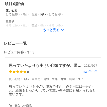
項目別評価
使い心地
とても悪い
・
悪い
・
普通
・
良い
・
とても良い
重量感
非常に重い
・
重い
・
普通
・
軽い
・
非常に軽い
もっと見る
レビュー一覧
レビュー内容
（口コミ）
思っていたよりも小さい印象ですが、通学…
2021/6/17
5
mar********
使い心地
：
良い
、
重量感
：
普通
、
生地
：
普通
、
縫製
：
良い
思っていたよりも小さい印象ですが、通学用には十分か
と。縫製もしっかりしていて重い教科書にも耐えられると
思います。
購入した商品