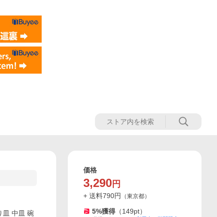
価格
3,290
円
+ 送料
790
円
（
東京都
）
5
%獲得
（
149
pt）
り皿 中皿 碗