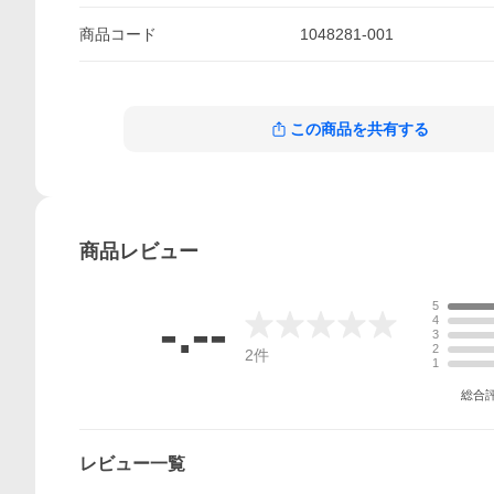
商品
コード
1048281-001
この商品を共有する
商品
レビュー
5
-.--
4
3
2
2
件
1
総合
レビュー一覧