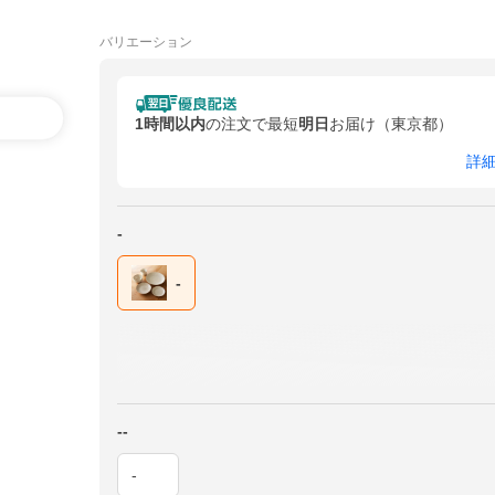
バリエーション
1時間以内
の注文で最短
明日
お届け（東京都）
詳
-
-
--
-