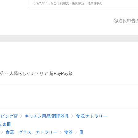
うち2,000円相当は利用先・期間限定。他条件あり
違反申告
活 一人暮らしインテリア 超PayPay祭
ョッピング店
キッチン用品/調理器具
食器/カトラリー
んま皿
食器、グラス、カトラリー
食器
皿