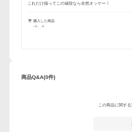
購入した商品
--/-、-/-
商品Q&A
(
0
件)
この
商品
に関する