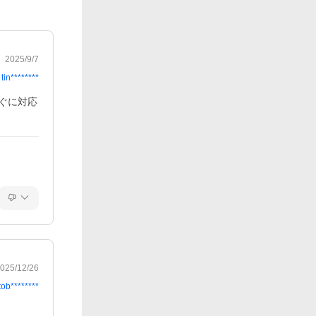
2025/9/7
tin********
ぐに対応
025/12/26
tob********