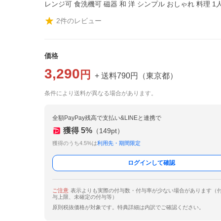
レンジ可 食洗機可 磁器 和 洋 シンプル おしゃれ 料理 
2
件のレビュー
価格
3,290
円
+ 送料
790
円
（
東京都
）
条件により送料が異なる場合があります。
全額PayPay残高で支払い&LINEと連携で
獲得
5
%
（
149
pt）
獲得のうち4.5%は
利用先・期間限定
ログインして確認
ご注意
表示よりも実際の付与数・付与率が少ない場合があります（
与上限、未確定の付与等）
原則税抜価格が対象です。特典詳細は内訳でご確認ください。