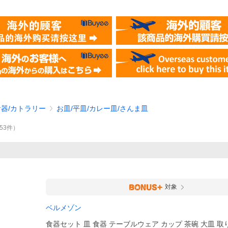
食器/カトラリー
お皿/平皿/カレー皿/さんま皿
653
件
）
対象
ベルメゾン
食器セット 皿 食器 テーブルウェア カップ 茶碗 大皿 取