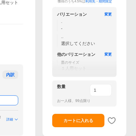
獲得のうち4.5%は
利用先・期間限定
1人用セット
バリエーション
変更
-
-
--
選択してください
他の
バリエーション
変更
皿のサイズ
１人用セット
内訳
数量
お一人様、99点限り
付
詳細
カートに入れる