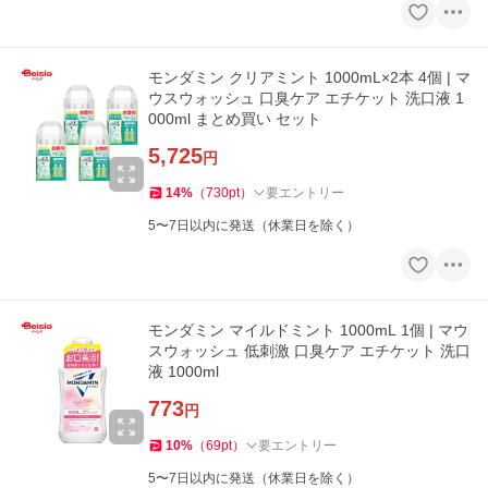
モンダミン クリアミント 1000mL×2本 4個 | マ
ウスウォッシュ 口臭ケア エチケット 洗口液 1
000ml まとめ買い セット
5,725
円
14
%
（
730
pt
）
要エントリー
5〜7日以内に発送（休業日を除く）
モンダミン マイルドミント 1000mL 1個 | マウ
スウォッシュ 低刺激 口臭ケア エチケット 洗口
液 1000ml
773
円
10
%
（
69
pt
）
要エントリー
5〜7日以内に発送（休業日を除く）