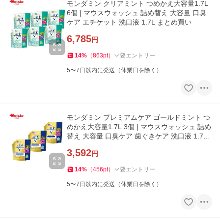
モンダミン クリアミント つめかえ大容量1.7L
6個 | マウスウォッシュ 詰め替え 大容量 口臭
ケア エチケット 洗口液 1.7L まとめ買い
6,785
円
14
%
（
863
pt
）
要エントリー
5〜7日以内に発送（休業日を除く）
モンダミン プレミアムケア ゴールドミント つ
めかえ大容量1.7L 3個 | マウスウォッシュ 詰め
替え 大容量 口臭ケア 歯ぐきケア 洗口液 1.7L
まとめ買い
3,592
円
14
%
（
456
pt
）
要エントリー
5〜7日以内に発送（休業日を除く）