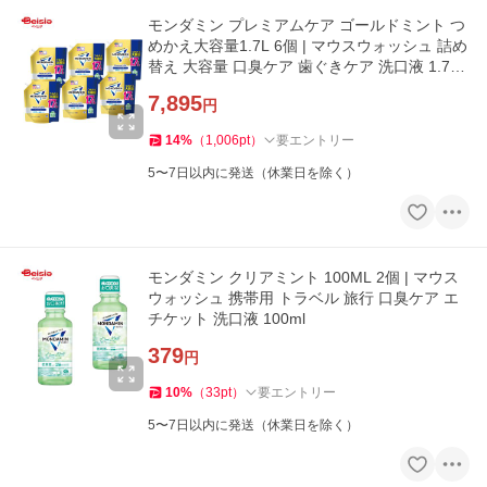
モンダミン プレミアムケア ゴールドミント つ
めかえ大容量1.7L 6個 | マウスウォッシュ 詰め
替え 大容量 口臭ケア 歯ぐきケア 洗口液 1.7L
まとめ買い
7,895
円
14
%
（
1,006
pt
）
要エントリー
5〜7日以内に発送（休業日を除く）
モンダミン クリアミント 100ML 2個 | マウス
ウォッシュ 携帯用 トラベル 旅行 口臭ケア エ
チケット 洗口液 100ml
379
円
10
%
（
33
pt
）
要エントリー
5〜7日以内に発送（休業日を除く）