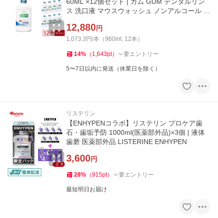
60ML ×12個セット | ガム GUM デンタルリン
ス 洗口液 マウスウォッシュ ノンアルコール 低
刺激 口臭 予防 対策 ま
12,880
円
1,073.3円/本（960ml, 12本）
14
%
（
1,643
pt
）
要エントリー
5〜7日以内に発送（休業日を除く）
リステリン
【ENHYPENコラボ】リステリン プロケア歯
石・歯垢予防 1000ml(医薬部外品)×3個 | 液体
歯磨 医薬部外品 LISTERINE ENHYPEN
3,600
円
28
%
（
915
pt
）
要エントリー
最短明日お届け