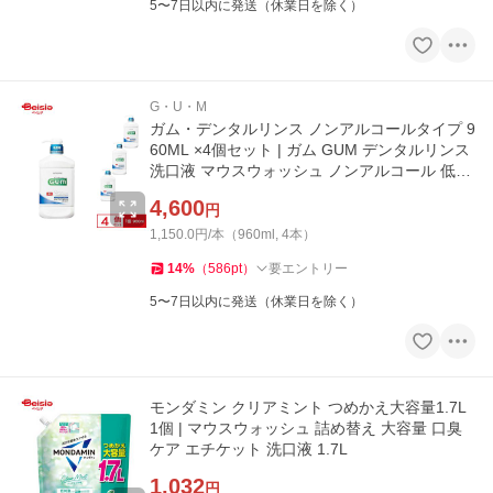
5〜7日以内に発送（休業日を除く）
G・U・M
ガム・デンタルリンス ノンアルコールタイプ 9
60ML ×4個セット | ガム GUM デンタルリンス
洗口液 マウスウォッシュ ノンアルコール 低刺
激 口臭 予防 対策 ま
4,600
円
1,150.0円/本（960ml, 4本）
14
%
（
586
pt
）
要エントリー
5〜7日以内に発送（休業日を除く）
モンダミン クリアミント つめかえ大容量1.7L
1個 | マウスウォッシュ 詰め替え 大容量 口臭
ケア エチケット 洗口液 1.7L
1,032
円