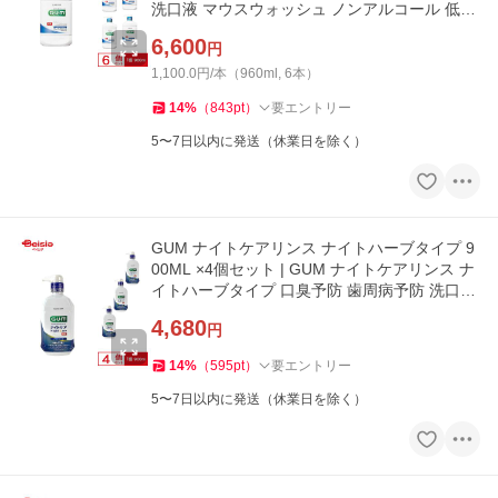
洗口液 マウスウォッシュ ノンアルコール 低刺
激 口臭 予防 対策 ま
6,600
円
1,100.0円/本（960ml, 6本）
14
%
（
843
pt
）
要エントリー
5〜7日以内に発送（休業日を除く）
GUM ナイトケアリンス ナイトハーブタイプ 9
00ML ×4個セット | GUM ナイトケアリンス ナ
イトハーブタイプ 口臭予防 歯周病予防 洗口液
900ml 4個 セット
4,680
円
14
%
（
595
pt
）
要エントリー
5〜7日以内に発送（休業日を除く）