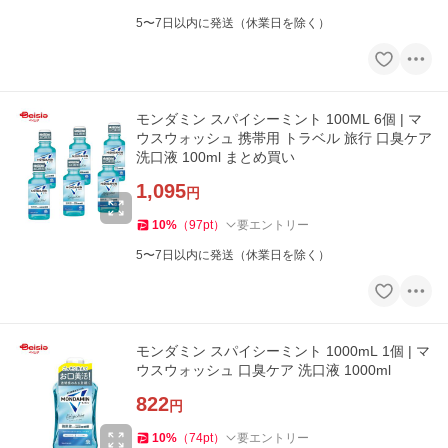
5〜7日以内に発送（休業日を除く）
モンダミン スパイシーミント 100ML 6個 | マ
ウスウォッシュ 携帯用 トラベル 旅行 口臭ケア
洗口液 100ml まとめ買い
1,095
円
10
%
（
97
pt
）
要エントリー
5〜7日以内に発送（休業日を除く）
モンダミン スパイシーミント 1000mL 1個 | マ
ウスウォッシュ 口臭ケア 洗口液 1000ml
822
円
10
%
（
74
pt
）
要エントリー