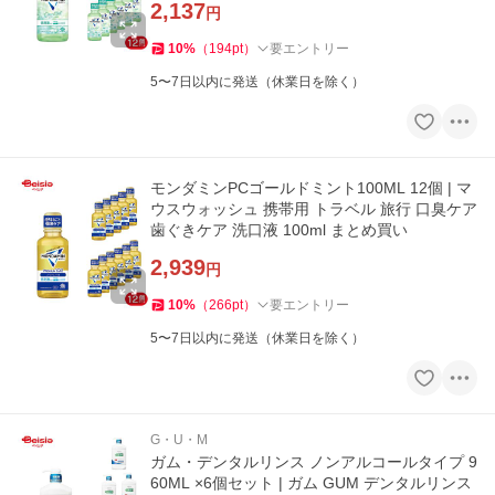
2,137
円
10
%
（
194
pt
）
要エントリー
5〜7日以内に発送（休業日を除く）
モンダミンPCゴールドミント100ML 12個 | マ
ウスウォッシュ 携帯用 トラベル 旅行 口臭ケア
歯ぐきケア 洗口液 100ml まとめ買い
2,939
円
10
%
（
266
pt
）
要エントリー
5〜7日以内に発送（休業日を除く）
G・U・M
ガム・デンタルリンス ノンアルコールタイプ 9
60ML ×6個セット | ガム GUM デンタルリンス