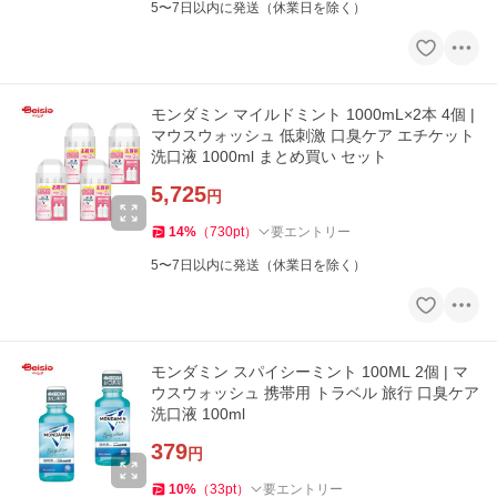
5〜7日以内に発送（休業日を除く）
モンダミン マイルドミント 1000mL×2本 4個 |
マウスウォッシュ 低刺激 口臭ケア エチケット
洗口液 1000ml まとめ買い セット
5,725
円
14
%
（
730
pt
）
要エントリー
5〜7日以内に発送（休業日を除く）
モンダミン スパイシーミント 100ML 2個 | マ
ウスウォッシュ 携帯用 トラベル 旅行 口臭ケア
洗口液 100ml
379
円
10
%
（
33
pt
）
要エントリー