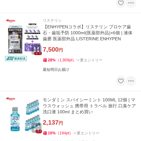
リステリン
【ENHYPENコラボ】リステリン プロケア歯
石・歯垢予防 1000ml(医薬部外品)×6個 | 液体
歯磨 医薬部外品 LISTERINE ENHYPEN
7,500
円
28
%
（
1,909
pt
）
要エントリー
最短明日お届け
モンダミン スパイシーミント 100ML 12個 | マ
ウスウォッシュ 携帯用 トラベル 旅行 口臭ケア
洗口液 100ml まとめ買い
2,137
円
10
%
（
194
pt
）
要エントリー