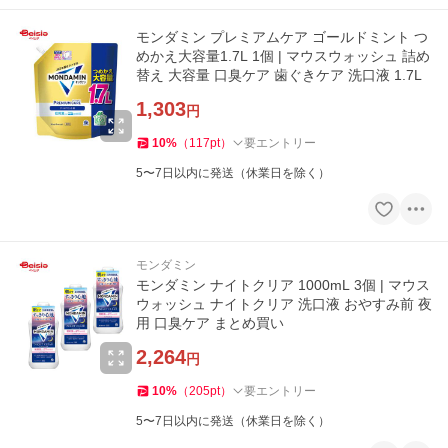
モンダミン プレミアムケア ゴールドミント つ
めかえ大容量1.7L 1個 | マウスウォッシュ 詰め
替え 大容量 口臭ケア 歯ぐきケア 洗口液 1.7L
1,303
円
10
%
（
117
pt
）
要エントリー
5〜7日以内に発送（休業日を除く）
モンダミン
モンダミン ナイトクリア 1000mL 3個 | マウス
ウォッシュ ナイトクリア 洗口液 おやすみ前 夜
用 口臭ケア まとめ買い
2,264
円
10
%
（
205
pt
）
要エントリー
5〜7日以内に発送（休業日を除く）