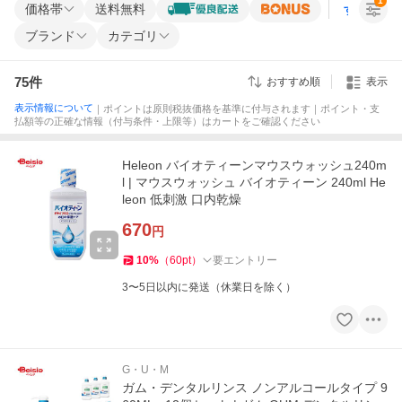
1
価格帯
送料無料
すべての条
ブランド
カテゴリ
75
件
おすすめ順
表示
表示情報について
｜ポイントは原則税抜価格を基準に付与されます｜ポイント・支
払額等の正確な情報（付与条件・上限等）はカートをご確認ください
Heleon バイオティーンマウスウォッシュ240m
l | マウスウォッシュ バイオティーン 240ml He
leon 低刺激 口内乾燥
670
円
10
%
（
60
pt
）
要エントリー
3〜5日以内に発送（休業日を除く）
G・U・M
ガム・デンタルリンス ノンアルコールタイプ 9