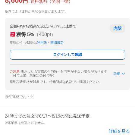
8,600
円
送料無料
（
全国一律
）
条件により送料が異なる場合があります。
全額PayPay残高で支払い&LINEと連携で
内訳
獲得
5
%
（
400
pt）
獲得のうち4.5%は
利用先・期間限定
ログインして確認
ご注意
表示よりも実際の付与数・付与率が少ない場合があります
詳細
（付与上限、未確定の付与等）
原則税抜価格が対象です。特典詳細は内訳でご確認ください。
条件達成でおトク
24時までの注文で8/17〜8/19の間に発送予定
※休業日は発送されません。
詳細を見る