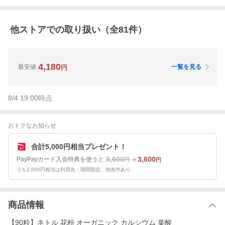
他ストアでの取り扱い（全
81
件）
4,180
最安値
一覧を見る
円
8/4 19:00
時点
おトクなお知らせ
合計5,000円相当プレゼント！
8,600
3,600
PayPayカード入会特典を使うと
円
円
うち2,000円相当は利用先・期間限定。他条件あり
商品情報
【90粒】ネトル 花粉 オーガニック カルシウム 葉酸