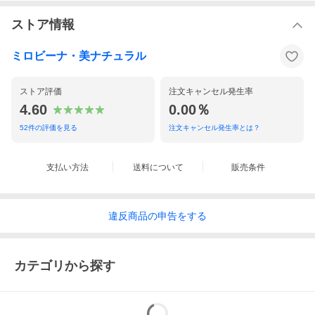
ストア情報
ミロビーナ・美ナチュラル
ネトルは特に、春に人気のハーブサプリメント。ビタミン、ミネ
ラルは体調を維持するために必要ですが、現代人にはどうしても
ストア評価
注文キャンセル発生率
不足しがちで、知らず知らず、毎日の生活に影響していること
4.60
0.00％
も。そんなビタミンミネラルを多く含む、ネトル。1年を通してコ
ツコツ飲むと、体調管理に役立ちます。
52
件の評価を見る
注文キャンセル発生率とは？
オススメの方
＊ 春の健康維持をしたい方
＊ 一人暮らしでなかなか自炊できない方
＊ 忙しすぎて栄養バランスが崩れがちな方
支払い方法
送料について
販売条件
＊ ダイエット中や小食で、栄養バランスが気になる方
＊ 鉄分が必要な女性の方、妊娠中の栄養補給
違反
商品の
申告をする
● ネトル関連商品・サポートサプリ
＊ 45粒
＊ お得な倍量90粒
カテゴリから探す
＊ お得な倍量90粒×2個組
＊ もっとお得な倍量90粒×3個組
＊ ケルセチン配合（強化）タイプ
＊ アレリリーフ（アイブライト）
＊ エルダー