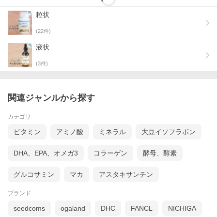
＊ ダンディライオン
＊ バードック
粒状
(
22
件)
液状
(
3
件)
関連ジャンルから探す
カテゴリ
ビタミン
アミノ酸
ミネラル
大豆イソフラボン
DHA、EPA、オメガ3
コラーゲン
酵母、酵素
グルコサミン
マカ
アスタキサンチン
ブランド
seedcoms
ogaland
DHC
FANCL
NICHIGA