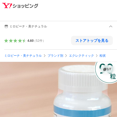
ミロビーナ・美ナチュラル
ストアトップを見る
4.60
（
52
件
）
ミロビーナ・美ナチュラル
ブランド別
エクレクティック
粒状
1
/
7