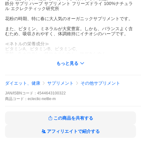
鉄分 サプリ ハーブ サプリメント フリーズドライ 100%ナチュラ
ル エクレクティック研究所
花粉の時期、特に春に大人気のオーガニックサプリメントです。
また、ビタミン、ミネラルが大変豊富。しかも、バランスよく含
むため、吸収されやすく、体調維持にイチオシのハーブです。
≪ネトルの栄養成分≫
ビタミンA、ビタミンB、ビタミンC、
葉酸、β-カロテン、鉄やカルシウム、マグネシウム、
ケイ酸、カリウム、ヒスタミン、ギ酸、アセチルコリン、
もっと見る
セロトニン、グルコキノン、タンニン、クエルセチン、
ルチン、β-シトステロール、クロロフィル など。
栄養成分豊富なので、野菜不足の方の栄養補給にもおススメ。
ダイエット、健康
サプリメント
その他サプリメント
お子さまからお年寄りまでどうぞ。
花粉の季節に！
JAN/ISBNコード：
4544643100322
野菜不足の方のビタミン
商品
コード：
eclectic-nettle-m
ミネラル補給にも
この商品を共有する
アフィリエイトで紹介する