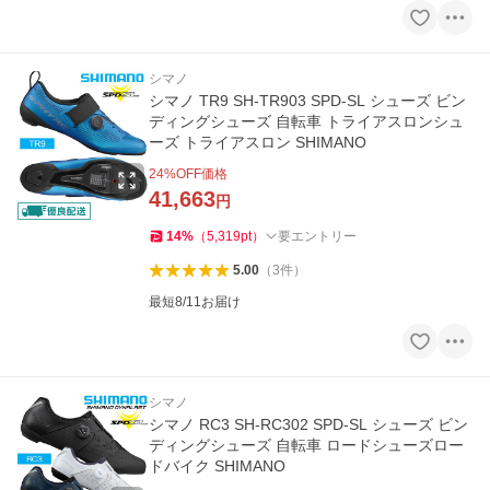
シマノ
シマノ TR9 SH-TR903 SPD-SL シューズ ビン
ディングシューズ 自転車 トライアスロンシュ
ーズ トライアスロン SHIMANO
24
%OFF価格
41,663
円
14
%
（
5,319
pt
）
要エントリー
5.00
（
3
件
）
最短8/11お届け
シマノ
シマノ RC3 SH-RC302 SPD-SL シューズ ビン
ディングシューズ 自転車 ロードシューズロー
ドバイク SHIMANO