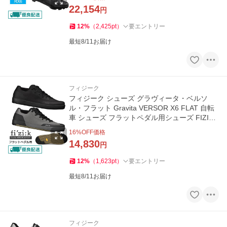
22,154
円
12
%
（
2,425
pt
）
要エントリー
最短8/11お届け
フィジーク
フィジーク シューズ グラヴィータ・ベルソ
ル・フラット Gravita VERSOR X6 FLAT 自転
車 シューズ フラットペダル用シューズ FIZIK
ダウンヒル エンデューロ
16
%OFF価格
14,830
円
12
%
（
1,623
pt
）
要エントリー
最短8/11お届け
フィジーク