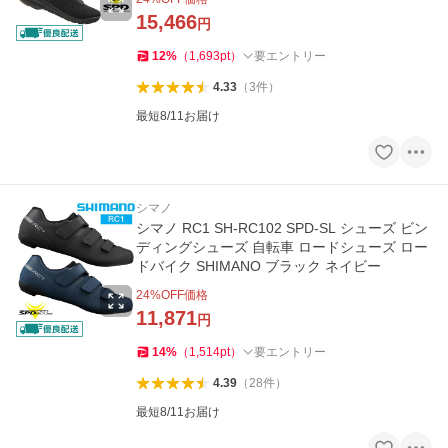
15,466
円
12
%
（
1,693
pt
）
要エントリー
4.33
（
3
件
）
最短8/11お届け
シマノ
シマノ RC1 SH-RC102 SPD-SL シューズ ビン
ディングシューズ 自転車 ロードシューズ ロー
ドバイク SHIMANO ブラック ネイビー
24
%OFF価格
11,871
円
14
%
（
1,514
pt
）
要エントリー
4.39
（
28
件
）
最短8/11お届け