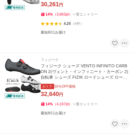
30,261
円
14
%
（
3,863
pt
）
要エントリー
4.25
（
4
件
）
最短8/11お届け
フィジーク
フィジーク シューズ VENTO INFINITO CARB
ON 2(ヴェント・インフィニート・カーボン 2)
自転車 シューズ FIZIK ロードシューズ ロード
バイク
おトク
36
%OFF価格
32,640
円
14
%
（
4,167
pt
）
要エントリー
最短8/11お届け