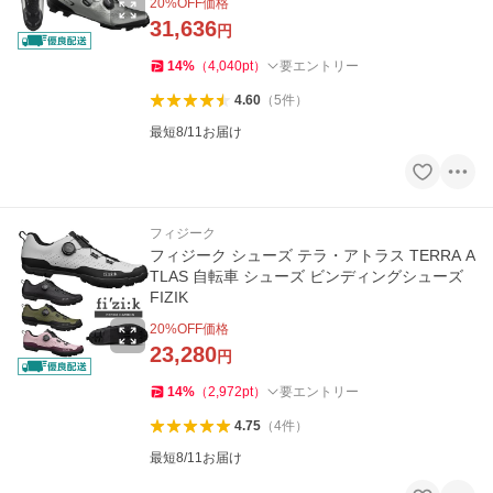
20
%OFF価格
31,636
円
14
%
（
4,040
pt
）
要エントリー
4.60
（
5
件
）
最短8/11お届け
フィジーク
フィジーク シューズ テラ・アトラス TERRA A
TLAS 自転車 シューズ ビンディングシューズ
FIZIK
20
%OFF価格
23,280
円
14
%
（
2,972
pt
）
要エントリー
4.75
（
4
件
）
最短8/11お届け