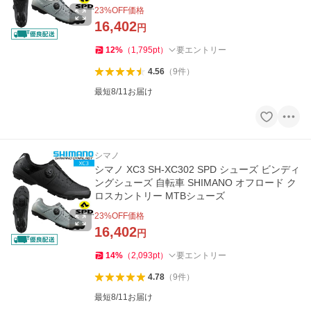
23
%OFF価格
16,402
円
12
%
（
1,795
pt
）
要エントリー
4.56
（
9
件
）
最短8/11お届け
シマノ
シマノ XC3 SH-XC302 SPD シューズ ビンディ
ングシューズ 自転車 SHIMANO オフロード ク
ロスカントリー MTBシューズ
23
%OFF価格
16,402
円
14
%
（
2,093
pt
）
要エントリー
4.78
（
9
件
）
最短8/11お届け