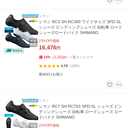
シマノ
シマノ RC3 SH-RC300 ワイドサイズ SPD-SL
シューズ ビンディングシューズ 自転車 ロード
シューズロードバイク SHIMANO
23
%OFF価格
16,476
円
14
%
（
2,102
pt
）
要エントリー
4.79
（
24
件
）
最短8/11お届け
シマノ
シマノ RC7 SH-RC703 SPD-SL シューズ ビン
ディングシューズ 自転車 ロードシューズ ロー
ドバイク SHIMANO
23
%OFF価格