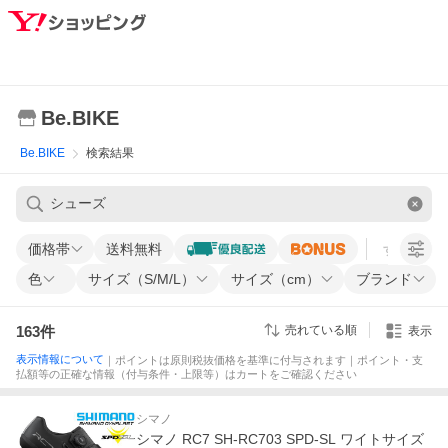
Be.BIKE
Be.BIKE
検索結果
価格帯
送料無料
すべての条
色
サイズ（S/M/L）
サイズ（cm）
ブランド
163
件
売れている順
表示
表示情報について
｜ポイントは原則税抜価格を基準に付与されます｜ポイント・支
払額等の正確な情報（付与条件・上限等）はカートをご確認ください
シマノ
シマノ RC7 SH-RC703 SPD-SL ワイトサイズ