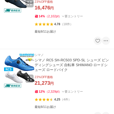
23
%OFF価格
16,476
円
14
%
（
2,102
pt
）
要エントリー
4.78
（
18
件
）
最短8/11お届け
シマノ
シマノ RC5 SH-RC503 SPD-SL シューズ ビン
ディングシューズ 自転車 SHIMANO ロードシ
ューズ ロードバイク
23
%OFF価格
21,273
円
12
%
（
2,329
pt
）
要エントリー
4.25
（
4
件
）
最短8/11お届け