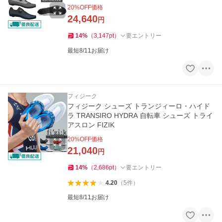
ードシューズ
20
%OFF価格
24,640
円
14
%
（
3,147
pt
）
要エントリー
最短8/11お届け
フィジーク
フィジーク シューズ トランジィーロ・ハイド
ラ TRANSIRO HYDRA 自転車 シューズ トライ
アスロン FIZIK
20
%OFF価格
21,040
円
14
%
（
2,686
pt
）
要エントリー
4.20
（
5
件
）
最短8/11お届け