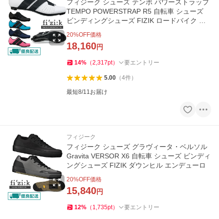
フィジーク シューズ テンポ パワーストラップ
TEMPO POWERSTRAP R5 自転車 シューズ
ビンディングシューズ FIZIK ロードバイク ロ
ードシューズ
20
%OFF価格
18,160
円
14
%
（
2,317
pt
）
要エントリー
5.00
（
4
件
）
最短8/11お届け
フィジーク
フィジーク シューズ グラヴィータ・ベルソル
Gravita VERSOR X6 自転車 シューズ ビンディ
ングシューズ FIZIK ダウンヒル エンデューロ
20
%OFF価格
15,840
円
12
%
（
1,735
pt
）
要エントリー