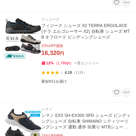
フィジーク
フィジーク シューズ X2 TERRA ERGOLACE
(テラ エルゴレーサー X2) 自転車 シューズ MT
B オフロード ビンディングシューズ
20
%OFF価格
16,320
円
12
%
（
1,786
pt
）
要エントリー
4.18
（
11
件
）
最短8/11お届け
シマノ
シマノ EX3 SH-EX300 SPD シューズ ビンディ
ングシューズ 自転車 SHIMANO シティツーリ
ングシューズ 通勤 通学 街乗り MTBシューズ
SPDペダル対応
24
%OFF価格