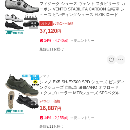
フィジーク シューズ ヴェント スタビリータ カ
ーボン VENTO STABILITA CARBON 自転車 シ
ューズ ビンディングシューズ FIZIK ロードバ
イク ロードシューズ
おトク
36
%OFF価格
37,120
円
14
%
（
4,740
pt
）
要エントリー
最短8/11お届け
シマノ
シマノ EX5 SH-EX500 SPD シューズ ビンディ
ングシューズ 自転車 SHIMANO オフロード
エクスプローラー MTBシューズ SPDペダル対
応
24
%OFF価格
16,887
円
14
%
（
2,155
pt
）
要エントリー
最短8/11お届け