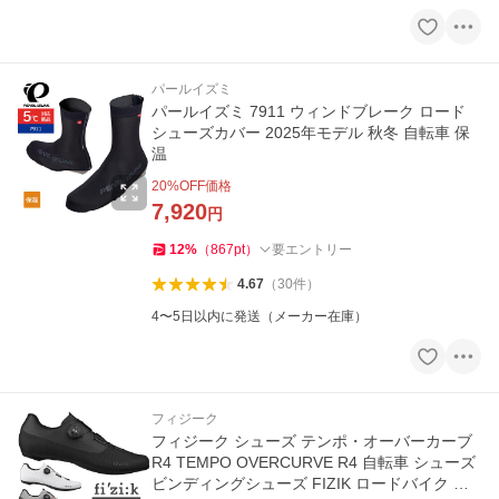
パールイズミ
パールイズミ 7911 ウィンドブレーク ロード
シューズカバー 2025年モデル 秋冬 自転車 保
温
20
%OFF価格
7,920
円
12
%
（
867
pt
）
要エントリー
4.67
（
30
件
）
4〜5日以内に発送（メーカー在庫）
フィジーク
フィジーク シューズ テンポ・オーバーカーブ
R4 TEMPO OVERCURVE R4 自転車 シューズ
ビンディングシューズ FIZIK ロードバイク ロ