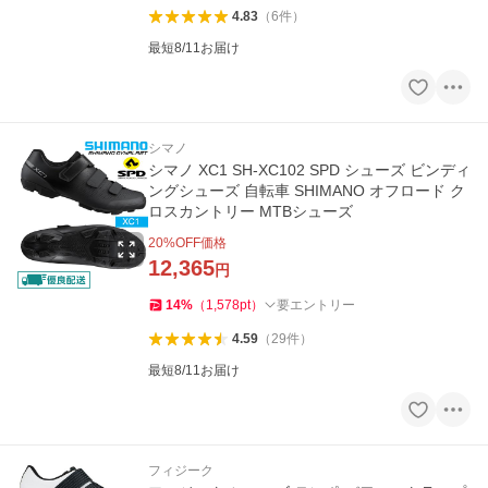
4.83
（
6
件
）
最短8/11お届け
シマノ
シマノ XC1 SH-XC102 SPD シューズ ビンディ
ングシューズ 自転車 SHIMANO オフロード ク
ロスカントリー MTBシューズ
20
%OFF価格
12,365
円
14
%
（
1,578
pt
）
要エントリー
4.59
（
29
件
）
最短8/11お届け
フィジーク