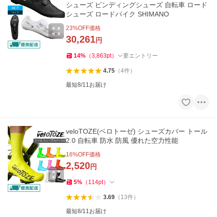
シューズ ビンディングシューズ 自転車 ロード
シューズ ロードバイク SHIMANO
23
%OFF価格
30,261
円
14
%
（
3,863
pt
）
要エントリー
4.75
（
4
件
）
最短8/11お届け
veloTOZE(ベロトーゼ) シューズカバー トール
2.0 自転車 防水 防風 優れた空力性能
16
%OFF価格
2,520
円
5
%
（
114
pt
）
3.69
（
13
件
）
最短8/11お届け