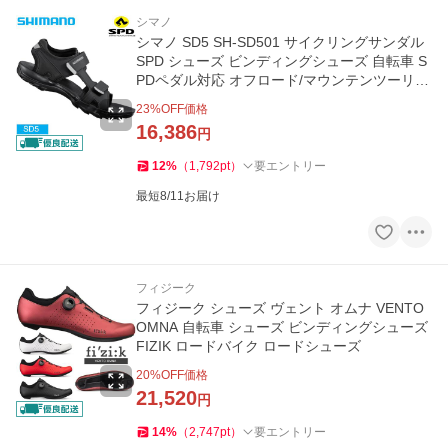
シマノ
シマノ SD5 SH-SD501 サイクリングサンダル
SPD シューズ ビンディングシューズ 自転車 S
PDペダル対応 オフロード/マウンテンツーリン
グ
23
%OFF価格
16,386
円
12
%
（
1,792
pt
）
要エントリー
最短8/11お届け
フィジーク
フィジーク シューズ ヴェント オムナ VENTO
OMNA 自転車 シューズ ビンディングシューズ
FIZIK ロードバイク ロードシューズ
20
%OFF価格
21,520
円
14
%
（
2,747
pt
）
要エントリー