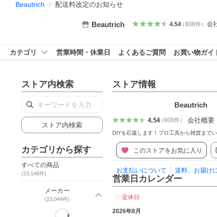
Beautrich
配送料改定のお知らせ
会
Beautrich
4.54
（
808
件
）
カテゴリ
営業時間・休業日
よくあるご質問
お買い物ガイ
ストア内検索
ストア情報
Beautrich
会社概要
4.54
（
808
件
）
ストア内検索
DIYを応援します！プロ工具から雑貨まで
カテゴリから探す
このストアをお気に入り
すべての商品
お支払いについて
送料、お届け
(
23,148
件)
営業日カレンダー
メーカー
定休日
(
23,044
件)
2026年8月