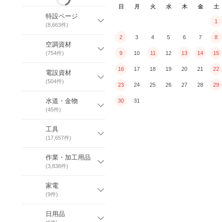
日
月
火
水
木
金
土
特設ページ
1
(
8,663
件)
2
3
4
5
6
7
8
空調資材
(
754
件)
9
10
11
12
13
14
15
16
17
18
19
20
21
22
電設資材
(
504
件)
23
24
25
26
27
28
29
水道・金物
30
31
(
45
件)
工具
(
17,657
件)
作業・加工用品
(
3,838
件)
家電
(
9
件)
日用品