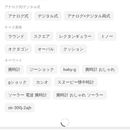
アナログ式/デジタル式
アナログ式
デジタル式
アナログ×デジタル両式
ケース形状
ラウンド
スクエア
レクタンギュラー
トノー
オクタゴン
オーバル
クッション
キーワード
腕時計
ジーショック
baby-g
腕時計 おしゃれ
gショック
カシオ
スヌーピー懐中時計
ソーラー 電波 腕時計
腕時計 おしゃれ ソーラー
str-300j-2ajh