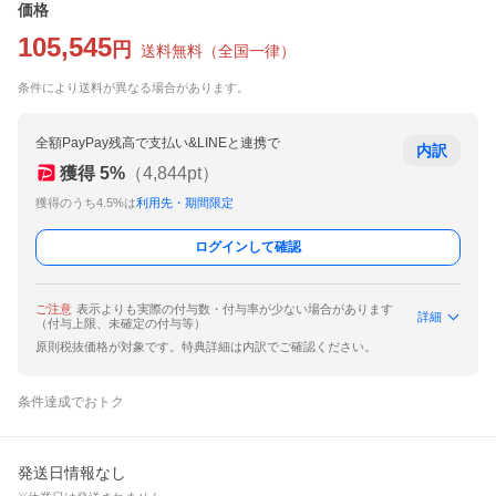
価格
105,545
円
送料無料
（
全国一律
）
条件により送料が異なる場合があります。
全額PayPay残高で支払い&LINEと連携で
内訳
獲得
5
%
（
4,844
pt）
獲得のうち4.5%は
利用先・期間限定
ログインして確認
ご注意
表示よりも実際の付与数・付与率が少ない場合があります
詳細
（付与上限、未確定の付与等）
原則税抜価格が対象です。特典詳細は内訳でご確認ください。
条件達成でおトク
発送日情報なし