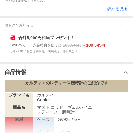
※休業日は発送されません。
詳細を見る
おトクなお知らせ
合計5,000円相当プレゼント！
105,545
100,545
PayPayカード入会特典を使うと
円
円
うち2,000円相当は利用先・期間限定。他条件あり
商品情報
カルティエのレディース腕時計のご紹介です
ブランド名
カルティエ
Cartier
商品名
マスト コリゼ ヴェルメイユ
レディース 腕時計
素材
ケース
SV925 / GP
バンド
レザー