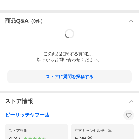
保障
商品到着より1か月
※通常使用に限ります（バンドは対象外です）
商品Q&A
（
0
件）
備考
購入日：不明
機能：-
ランク
全体
B
ケース
B
この
商品
に関する質問は、
以下からお問い合わせください。
バンド
B
状態
ケース
・全体に擦り傷、打痕、変色がありま
ストアに質問を投稿する
す
ガラス
・細かな擦り傷があります
ストア情報
バンド
・使用による擦れ、汚れがあります
・調整穴部に2箇所故意にあけた穴があ
ります
ビーリッチヤフー店
・ベルト、尾錠は純正品です
その他
・針に腐食があります
・文字盤は綺麗です
ストア評価
注文キャンセル発生率
評価
使用感はございますが、まだまだご愛用いただけ
4.37
5.26％