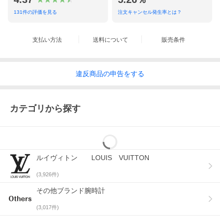
ると思います
● 発色具合によって実際の物と、質感が異なって見える場合があ
131
件の評価を見る
注文キャンセル発生率とは？
ります。
● 写真を良くご参照ください。
● 詳細は、パソコン版、スマートフォン版にてご覧いただけま
支払い方法
送料について
販売条件
す。
● 他店舗でも並行して販売させて頂いておりますので、在庫切れ
の際はご了承ください。
ITEM RANK
違反
商品の
申告をする
N
新品未使用品
カテゴリから探す
S
新品同様品・展示品（わずかな展示の形跡有り）
A
使用感が少なく、程度の良い美品
B
通常の使用感のある商品
ルイヴィトン LOUIS VUITTON
C
かなり使用感があるが、使用には問題ない商品
(
3,926
件)
D
難有りの商品
その他ブランド腕時計
(
3,017
件)
※あくまで当店の基準ですので、多少の感じ方の違いはご了承下
さい