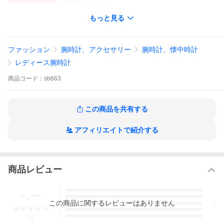
カラー
文字盤
もっと見る
黒
バンド
黒
ファッション
腕時計、アクセサリー
腕時計、懐中時計
型番
590002
レディース腕時計
商品
コード：
sb663
シリアルナン
067※※※※※※
バー
サイズ
ケース
約2.4cm
ラグ幅：約1.2cm
この商品を共有する
ガラス
約1.5cm
アフィリエイトで紹介する
腕周り
腕周り：約14.5〜18.5cm
重量
約19.5g
商品レビュー
付属品
-.--
5
4
仕様
クォーツ ※動作確認済み
この
商品
に関するレビューはありません
3
2
1
-
件
精度測定
-