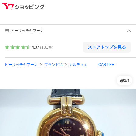
ビーリッチヤフー店
ストアトップを見る
4.37
（
131
件
）
ビーリッチヤフー店
ブランド品
カルティエ CARTIER
1
/
9