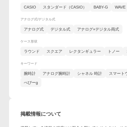
CASIO
スタンダード（CASIO）
BABY-G
WAVE
アナログ式/デジタル式
アナログ式
デジタル式
アナログ×デジタル両式
ケース形状
ラウンド
スクエア
レクタンギュラー
トノー
キーワード
腕時計
アナログ腕時計
シャネル 時計
スマート
べびーg
掲載情報について