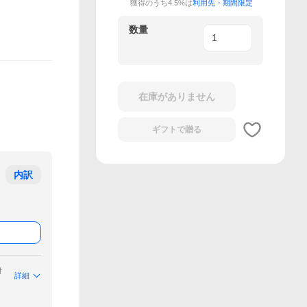
獲得のうち4.5%は
利用先・期間限定
数量
在庫がありません
ギフトで
贈る
内訳
付
詳細