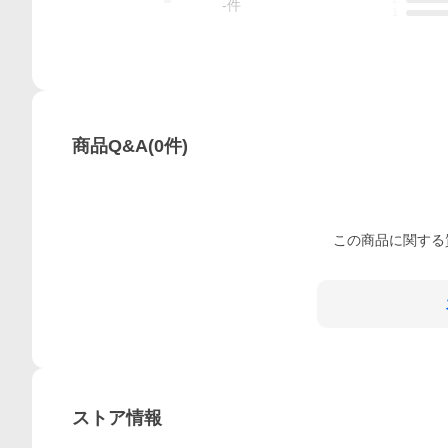
-
件
1
商品Q&A
(
0
件)
この
商品
に関する
ストア情報