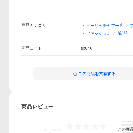
商品
カテゴリ
ビーリッチヤフー店
ファッション
腕時計
商品
コード
sb646
この商品を共有する
商品
レビュー
5
-.--
4
この
商
3
2