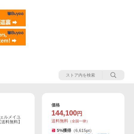
価格
144,100
円
ヴェルメイユ
送料無料
（
全国一律
）
古】【送料無料】
5
%獲得
（
6,615
pt）