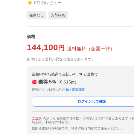
0
件のレビュー
在庫なし
入荷待ち
価格
144,100
円
送料無料
（
全国一律
）
条件により送料が異なる場合があります。
全額PayPay残高で支払い&LINEと連携で
獲得
5
%
（
6,615
pt）
獲得のうち4.5%は
利用先・期間限定
ログインして確認
ご注意
表示よりも実際の付与数・付与率が少ない場合があります（
与上限、未確定の付与等）
原則税抜価格が対象です。特典詳細は内訳でご確認ください。