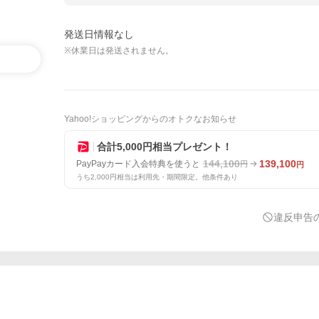
発送日情報なし
※休業日は発送されません。
Yahoo!ショッピングからのオトクなお知らせ
合計5,000円相当プレゼント！
144,100
139,100
PayPayカード入会特典を使うと
円
円
うち2,000円相当は利用先・期間限定。他条件あり
違反申告