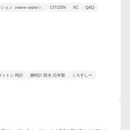
ン（wave ceptor）
CITIZEN
XC
Q&Q
ヴィトン 時計
腕時計 防水 日本製
くろすしー