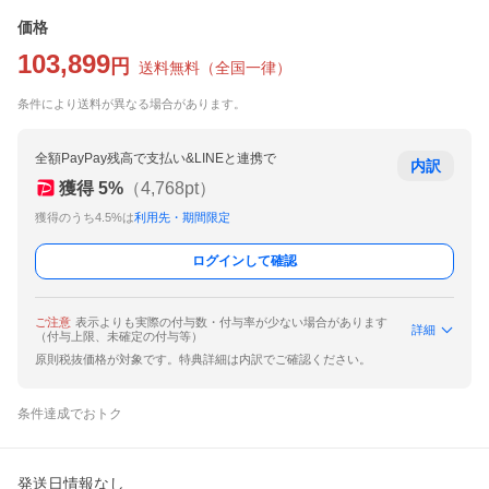
価格
103,899
円
送料無料
（
全国一律
）
条件により送料が異なる場合があります。
全額PayPay残高で支払い&LINEと連携で
内訳
獲得
5
%
（
4,768
pt）
獲得のうち4.5%は
利用先・期間限定
ログインして確認
ご注意
表示よりも実際の付与数・付与率が少ない場合があります
詳細
（付与上限、未確定の付与等）
原則税抜価格が対象です。特典詳細は内訳でご確認ください。
条件達成でおトク
発送日情報なし