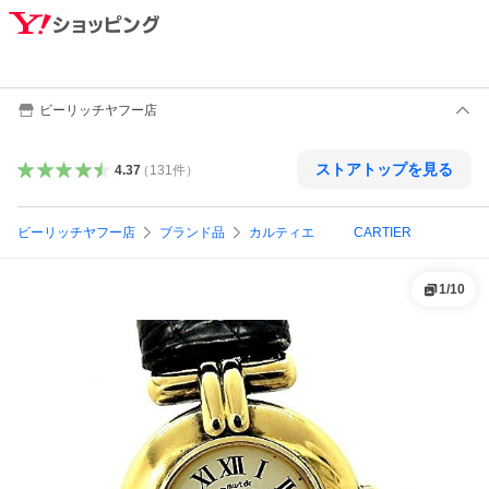
ビーリッチヤフー店
ストアトップを見る
4.37
（
131
件
）
ビーリッチヤフー店
ブランド品
カルティエ CARTIER
1
/
10