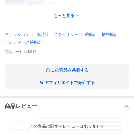
バンド
レザー
カラー
文字盤
アイボリー
もっと見る
バンド
ブラック
ファッション
腕時計、アクセサリー
腕時計、懐中時計
型番
590002
レディース腕時計
商品
コード：
sb516
シリアル
02※※※※
ナンバー
サイズ
ケース
約2.4cm
この商品を共有する
ガラス
約1.5cm
アフィリエイトで紹介する
腕周り
約17.5cm（最大）ラグ幅；12ミリ
付属品
無し
商品レビュー
仕様
クォーツ ※動作確認済み ☆バッテリー交換済みです
-.--
（2021.2月）
5
4
精度測定
-
この
商品
に関するレビューはありません
3
2
1