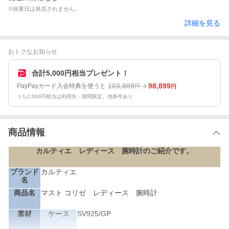
※休業日は発送されません。
詳細を見る
おトクなお知らせ
合計5,000円相当プレゼント！
103,899
98,899
PayPayカード入会特典を使うと
円
円
うち2,000円相当は利用先・期間限定。他条件あり
商品情報
カルティエ レディース 腕時計のご紹介です。
ブランド
カルティエ
名
商品名
マスト コリゼ レディース 腕時計
素材
ケース
SV925/GP