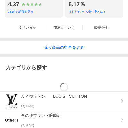
ます。
4.37
5.17％
写真を良くご参照ください。
詳細は、パソコン版、スマートフォン版にてご覧いただけます。
131
件の評価を見る
注文キャンセル発生率とは？
他店舗でも並行して販売させて頂いておりますので、在庫切れの
際はご了承ください。
ITEM RANK
支払い方法
送料について
販売条件
N
新品未使用品
S
新品同様品・展示品（わずかな展示の形跡有り）
違反
商品の
申告をする
A
使用感が少なく、程度の良い美品
カテゴリから探す
B
通常の使用感のある商品
C
かなり使用感があるが、使用には問題ない商品
D
難有りの商品
ルイヴィトン LOUIS VUITTON
※あくまで当店の基準ですので、多少の感じ方の違いはご了承下
(
3,926
件)
さい
その他ブランド腕時計
(
3,017
件)