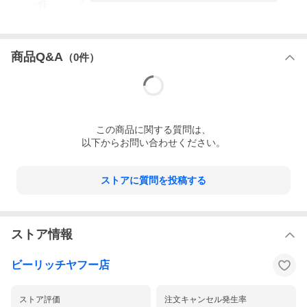
-
件
保障
商品到着より1か月
通常使用に限ります（バンドは対象外です）
備考
購入日；不明 重量；20.4ｇ 機能；
商品Q&A
（
0
件）
ランク
全体
B
ケース
B
バンド
AB
この
商品
に関する質問は、
以下からお問い合わせください。
状態
ケース
風防回り、ケース側面、裏蓋に細かい傷、ベ
ゼルに少し変色、ケース側面にメッキ剥がれ
ありますが、ご使用に問題ありません
ストアに質問を投稿する
ガラス
肉眼でわかる傷無く綺麗です
バンド
使用に伴うスレ、汚れありますが、ご使用可
能です ※バンド、尾錠は純正です
ストア情報
その他
針は綺麗ですが、文字盤にひび割れがありま
す
ビーリッチヤフー店
評価
使用感はありますが、ご使用に問題となるような痛みは
無く、まだまだお使い頂けると思います
発色具合によって実際の物と、質感が異なって見える場合があり
ストア評価
注文キャンセル発生率