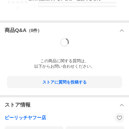
2
1
-
件
ポケット
外側
内側
オープン 2
商品Q&A
（
0
件）
ランク
全体
B
外側
BC
内側
B
この
商品
に関する質問は、
以下からお問い合わせください。
外側状態
持ち手
・根元に擦れがあります
・小傷があります
表面
・下部に擦れによるはがれ、小傷があり
ストアに質問を投稿する
ます
・全体に使用による小傷があります
底角
・全体に擦れがあります
ストア情報
金具
・小傷、くすみがあります
ビーリッチヤフー店
全体
・巾着部分の擦れが目立ちます
・型崩れがあります