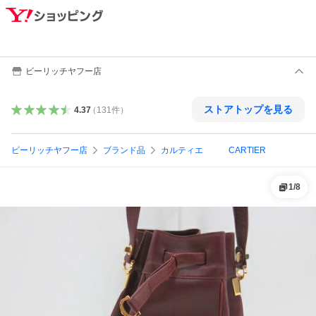
ビーリッチヤフー店
ストアトップを見る
4.37
（
131
件
）
ビーリッチヤフー店
ブランド品
カルティエ CARTIER
1
/
8