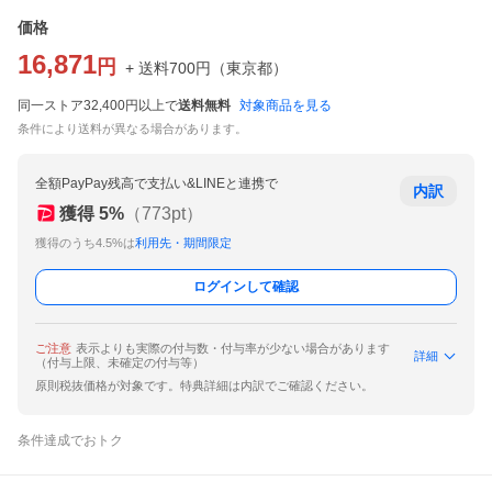
価格
16,871
円
+ 送料
700
円
（
東京都
）
同一ストア32,400円以上で
送料無料
対象商品を見る
条件により送料が異なる場合があります。
全額PayPay残高で支払い&LINEと連携で
内訳
獲得
5
%
（
773
pt）
獲得のうち4.5%は
利用先・期間限定
ログインして確認
ご注意
表示よりも実際の付与数・付与率が少ない場合があります
詳細
（付与上限、未確定の付与等）
原則税抜価格が対象です。特典詳細は内訳でご確認ください。
条件達成でおトク