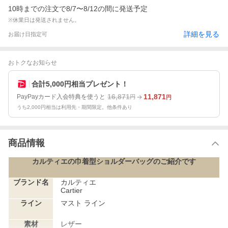
10時までの注文で8/7〜8/12の間に発送予定
※休業日は発送されません。
詳細を見る
お届け日指定可
おトクなお知らせ
合計5,000円相当プレゼント！
16,871
11,871
PayPayカード入会特典を使うと
円
円
うち2,000円相当は利用先・期間限定。他条件あり
商品情報
カルティエの巾着型ショルダーバッグのご紹介です
ブランド名
カルティエ
Cartier
ライン
マスト ライン
素材
レザー