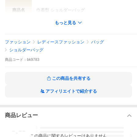
商品名
巾着型 ショルダーバッグ
カラー
ボルドー
もっと見る
型番
ファッション
レディースファッション
バッグ
製造番号
スペイン製
ショルダーバッグ
商品
コード：
bk9783
サイズ
W
約20cm
H
約22cm
この商品を共有する
D
約16.5cm
アフィリエイトで紹介する
持ち手
ショルダー
約99〜115cm (5穴調整)
商品レビュー
付属品
保存袋
-.--
5
4
仕様
巾着 開閉
この
商品
に関するレビューはありません
3