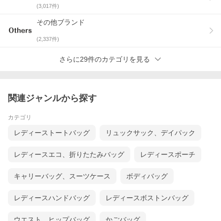
(
3,017
件)
B
通常の使用感のある商品
その他ブランド
(
2,337
件)
C
かなり使用感があるが、使用には問題ない商品
さらに29件のカテゴリを見る
D
難有りの商品
※あくまで当店の基準ですので、多少の感じ方の違いはご了承下
さい
関連ジャンルから探す
カテゴリ
レディーストートバッグ
リュックサック、デイパック
レディースエコ、折りたたみバッグ
レディースポーチ
キャリーバッグ、スーツケース
ボディバッグ
レディースハンドバッグ
レディースボストンバッグ
ウエスト、ヒップバッグ
かごバッグ