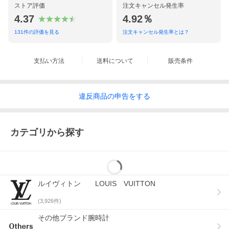
内側状態
ポケット
・目立つ汚れはありません
ストア評価
注文キャンセル発生率
4.37
4.92％
金具
・ロゴプレートに汚れ、くすみがありま
す
131
件の評価を見る
注文キャンセル発生率とは？
全体
・開口部、底面にシミ汚れがあります
支払い方法
送料について
販売条件
備考
評価
使用感はございますが、まだまだご愛用いただける
商品だと思います
違反
商品の
申告をする
● 発色具合によって実際の物と、質感が異なって見える場合があ
ります。
● 写真を良くご参照ください。
カテゴリから探す
● 詳細は、パソコン版、スマートフォン版にてご覧いただけま
す。
● 他店舗でも並行して販売させて頂いておりますので、在庫切れ
の際はご了承ください。
ITEM RANK
ルイヴィトン LOUIS VUITTON
N
新品未使用品
(
3,926
件)
S
新品同様品・展示品（わずかな展示の形跡有り）
その他ブランド腕時計
A
使用感が少なく、程度の良い美品