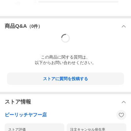
1
-
件
ポケット
外側
内側
ファスナー 1
商品Q&A
（
0
件）
ランク
全体
B
外側
B
内側
B
この
商品
に関する質問は、
以下からお問い合わせください。
外側状態
持ち手
・コバに多少の擦れがあります
表面
・細かな傷があります
ストアに質問を投稿する
底角
・擦れがあります
ストア情報
金具
・小傷、変色があります
全体
・両脇のレザーに反りがあります
ビーリッチヤフー店
・付属のショルダーストラップはあり
ません
内側状態
ポケット
・汚れがあります
ストア評価
注文キャンセル発生率