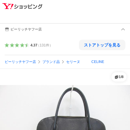
ビーリッチヤフー店
ストアトップを見る
4.37
（
131
件
）
ビーリッチヤフー店
ブランド品
セリーヌ CELINE
1
/
8