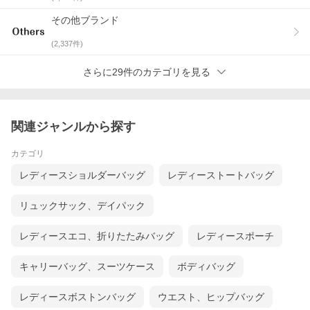
B
通常の使用感のある商品
その他ブランド
(
2,337
件)
C
かなり使用感があるが、使用には問題ない商品
さらに29件のカテゴリを見る
D
難有りの商品
※あくまで当店の基準ですので、多少の感じ方の違いはご了承下
さい
関連ジャンルから探す
カテゴリ
レディースショルダーバッグ
レディーストートバッグ
リュックサック、デイパック
レディースエコ、折りたたみバッグ
レディースポーチ
キャリーバッグ、スーツケース
ボディバッグ
レディースボストンバッグ
ウエスト、ヒップバッグ