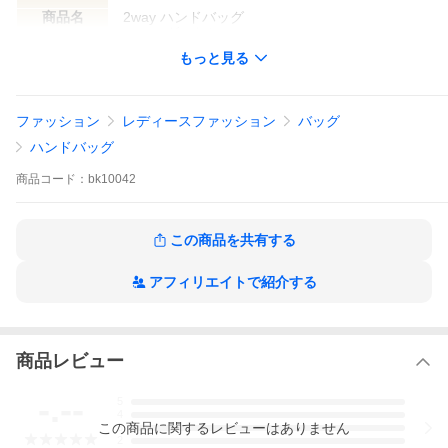
商品名
2way ハンドバッグ
ショルダーなし
カラー
ブラック
もっと見る
型番
-
ファッション
レディースファッション
バッグ
製造番号
M94 イタリア製
ハンドバッグ
商品
コード：
bk10042
サイズ
W
約30cm
H
約25cm
この商品を共有する
D
約12cm
アフィリエイトで紹介する
持ち手
約34cm
ショルダー
商品レビュー
付属品
保存袋
-.--
5
4
仕様
ファスナー 開閉
この
商品
に関するレビューはありません
3
2