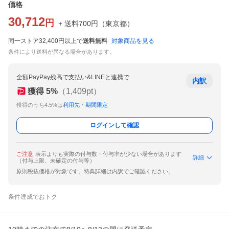
価格
30,712
円
+ 送料
700
円
（
東京都
）
同一ストア32,400円以上で
送料無料
対象商品を見る
条件により送料が異なる場合があります。
全額PayPay残高で支払い&LINEと連携で
内訳
獲得
5
%
（
1,409
pt）
獲得のうち4.5%は
利用先・期間限定
ログインして確認
ご注意
表示よりも実際の付与数・付与率が少ない場合があります
詳細
（付与上限、未確定の付与等）
原則税抜価格が対象です。特典詳細は内訳でご確認ください。
条件達成でおトク