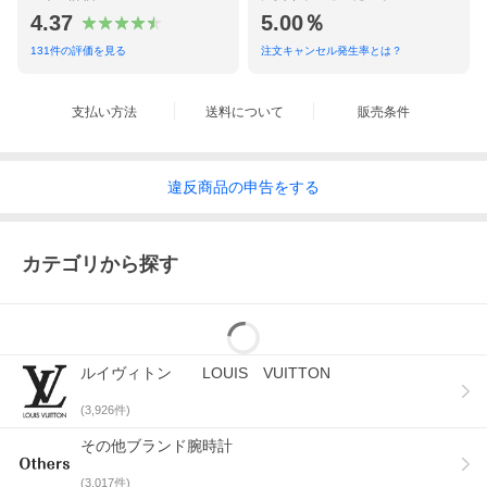
4.37
5.00％
金具
・メッキはげがあります
131
件の評価を見る
注文キャンセル発生率とは？
全体
・ポケット側に黒い汚れ箇所がありま
す
支払い方法
送料について
販売条件
備考
・付属のショルダーストラップはありません
評価
使用感はございますが、まだご愛用いただける商品
だと思います
違反
商品の
申告をする
● 発色具合によって実際の物と、質感が異なって見える場合があ
ります。
● 写真を良くご参照ください。
カテゴリから探す
● 詳細は、パソコン版、スマートフォン版にてご覧いただけま
す。
● 他店舗でも並行して販売させて頂いておりますので、在庫切れ
の際はご了承ください。
ITEM RANK
ルイヴィトン LOUIS VUITTON
N
新品未使用品
(
3,926
件)
S
新品同様品・展示品（わずかな展示の形跡有り）
その他ブランド腕時計
A
使用感が少なく、程度の良い美品
(
3,017
件)