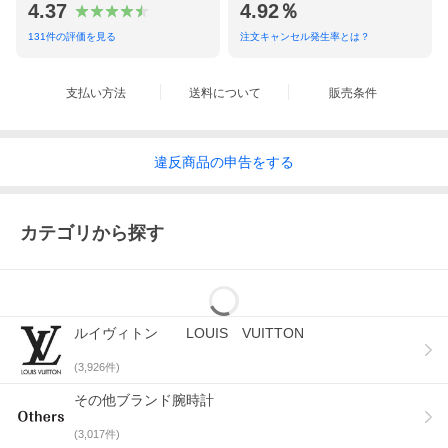
4.37
4.92％
・商品タグにスレがあります
131
件の評価を見る
備考
注文キャンセル発生率とは？
評価
使用感はございますが、まだお使いいただけると
支払い方法
送料について
販売条件
思います
発色具合によって実際の物と、質感が異なって見える場合があり
ます。
写真を良くご参照ください。
違反
商品の
申告をする
詳細は、パソコン版、スマートフォン版にてご覧いただけます。
他店舗でも並行して販売させて頂いておりますので、在庫切れの
際はご了承ください。
ITEM RANK
カテゴリから探す
N
新品未使用品
S
新品同様品・展示品（わずかな展示の形跡有り）
ルイヴィトン LOUIS VUITTON
A
使用感が少なく、程度の良い美品
(
3,926
件)
B
通常の使用感のある商品
その他ブランド腕時計
C
かなり使用感があるが、使用には問題ない商品
(
3,017
件)