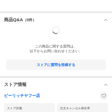
-
件
ランク
全体
B
商品Q&A
外側
B
（
0
件）
内側
B
外側状態
持ち手
−
この
商品
に関する質問は、
表面
・汚れがあります
以下からお問い合わせください。
底角
・４つ角底に汚れ、ヤケがあります
ストアに質問を投稿する
金具
・ハゲがあります
全体
・汚れやヤケがあります
ストア情報
内側状態
ポケット
−
ビーリッチヤフー店
金具
−
ストア評価
注文キャンセル発生率
全体
・スレがあります