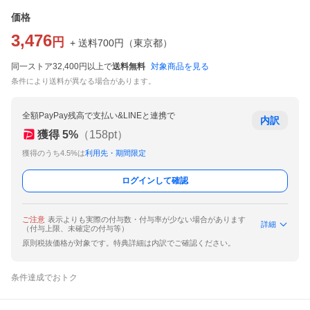
価格
3,476
円
+ 送料
700
円
（
東京都
）
同一ストア32,400円以上で
送料無料
対象商品を見る
条件により送料が異なる場合があります。
全額PayPay残高で支払い&LINEと連携で
内訳
獲得
5
%
（
158
pt）
獲得のうち4.5%は
利用先・期間限定
ログインして確認
ご注意
表示よりも実際の付与数・付与率が少ない場合があります
詳細
（付与上限、未確定の付与等）
原則税抜価格が対象です。特典詳細は内訳でご確認ください。
条件達成でおトク