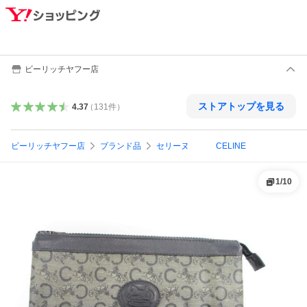
ビーリッチヤフー店
ストアトップを見る
4.37
（
131
件
）
ビーリッチヤフー店
ブランド品
セリーヌ CELINE
1
/
10