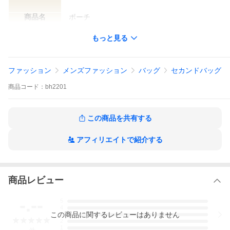
商品名
ポーチ
カラー
ネイビー
もっと見る
型番
-
ファッション
メンズファッション
バッグ
セカンドバッグ
製造番号
M05 イタリア製
商品
コード：
bh2201
サイズ
W
約24cm
この商品を共有する
H
約27cm
アフィリエイトで紹介する
D
約6cm
付属品
−
商品レビュー
仕様
ファスナー開閉式
-.--
5
ポケット
外側
−
4
この
商品
に関するレビューはありません
3
2
内側
−
1