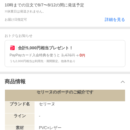
10時までの注文で8/7〜8/12の間に発送予定
※休業日は発送されません。
詳細を見る
お届け日指定可
おトクなお知らせ
合計5,000円相当プレゼント！
3,476
0
PayPayカード入会特典を使うと
円
円
うち2,000円相当は利用先・期間限定。他条件あり
商品情報
セリーヌのポーチのご紹介です
ブランド名
セリーヌ
ライン
-
素材
PVC×レザー