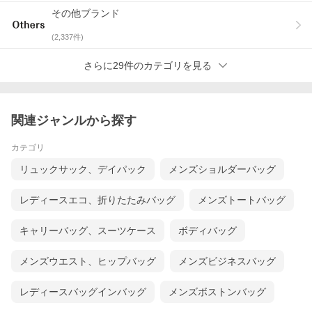
D
難有りの商品
その他ブランド
(
2,337
件)
※あくまで当店の基準ですので、多少の感じ方の違いはご了承下
さい
さらに29件のカテゴリを見る
関連ジャンルから探す
カテゴリ
リュックサック、デイパック
メンズショルダーバッグ
レディースエコ、折りたたみバッグ
メンズトートバッグ
キャリーバッグ、スーツケース
ボディバッグ
メンズウエスト、ヒップバッグ
メンズビジネスバッグ
レディースバッグインバッグ
メンズボストンバッグ