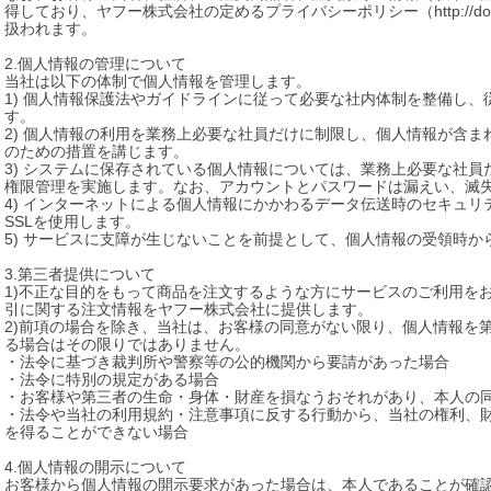
得しており、ヤフー株式会社の定めるプライバシーポリシー（http://docs.yahoo.co
扱われます。

2.個人情報の管理について

当社は以下の体制で個人情報を管理します。

1) 個人情報保護法やガイドラインに従って必要な社内体制を整備し
す。

2) 個人情報の利用を業務上必要な社員だけに制限し、個人情報が含
のための措置を講じます。

3) システムに保存されている個人情報については、業務上必要な社
権限管理を実施します。なお、アカウントとパスワードは漏えい、滅失
4) インターネットによる個人情報にかかわるデータ伝送時のセキュ
SSLを使用します。

5) サービスに支障が生じないことを前提として、個人情報の受領時か
3.第三者提供について

1)不正な目的をもって商品を注文するような方にサービスのご利用を
引に関する注文情報をヤフー株式会社に提供します。

2)前項の場合を除き、当社は、お客様の同意がない限り、個人情報を
る場合はその限りではありません。

・法令に基づき裁判所や警察等の公的機関から要請があった場合

・法令に特別の規定がある場合

・お客様や第三者の生命・身体・財産を損なうおそれがあり、本人の同
・法令や当社の利用規約・注意事項に反する行動から、当社の権利、
を得ることができない場合

4.個人情報の開示について

お客様から個人情報の開示要求があった場合は、本人であることが確認