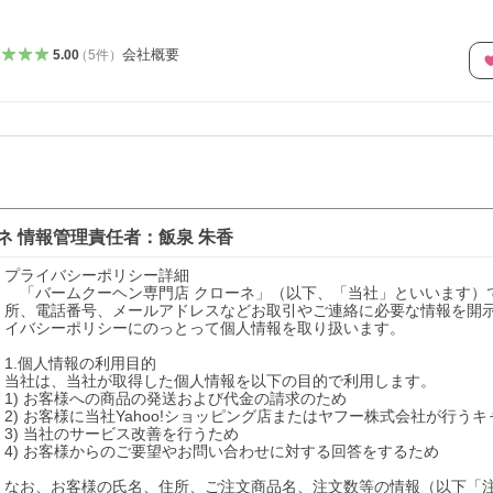
会社概要
5.00
（
5
件
）
ネ
情報管理責任者：
飯泉 朱香
プライバシーポリシー詳細

　「バームクーヘン専門店 クローネ」（以下、「当社」といいます）
所、電話番号、メールアドレスなどお取引やご連絡に必要な情報を開
イバシーポリシーにのっとって個人情報を取り扱います。

1.個人情報の利用目的

当社は、当社が取得した個人情報を以下の目的で利用します。

1) お客様への商品の発送および代金の請求のため

2) お客様に当社Yahoo!ショッピング店またはヤフー株式会社が行う
3) 当社のサービス改善を行うため

4) お客様からのご要望やお問い合わせに対する回答をするため

なお、お客様の氏名、住所、ご注文商品名、注文数等の情報（以下「