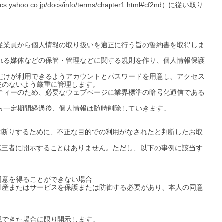
.jp/docs/info/terms/chapter1.html#cf2nd）に従い取り
、従業員から個人情報の取り扱いを適正に行う旨の誓約書を取得しま
まれる媒体などの保管・管理などに関する規則を作り、個人情報保護
員だけが利用できるようアカウントとパスワードを用意し、アクセス
のないよう厳重に管理します。

リティーのため、必要なウェブページに業界標準の暗号化通信である
ら一定期間経過後、個人情報は随時削除していきます。

お断りするために、不正な目的での利用がなされたと判断したお取
第三者に開示することはありません。ただし、以下の事例に該当す
意を得ることができない場合

財産またはサービスを保護または防御する必要があり、本人の同意
できた場合に限り開示します。
