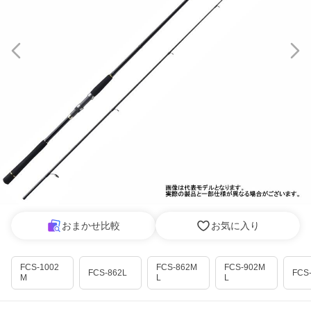
おまかせ比較
お気に入り
FCS-1002
FCS-862M
FCS-902M
FCS-862L
FCS
M
L
L