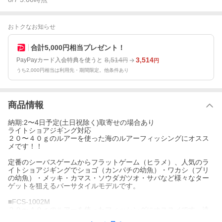
おトクなお知らせ
合計5,000円相当プレゼント！
8,514
3,514
PayPayカード入会特典を使うと
円
円
うち2,000円相当は利用先・期間限定。他条件あり
商品情報
納期:2〜4日予定(土日祝除く)取寄せの場合あり
ライトショアジギング対応
２０〜４０ｇのルアーを使った海のルアーフィッシングにオスス
メです！！
定番のシーバスゲームからフラットゲーム（ヒラメ）、人気のラ
イトショアジギングでショゴ（カンパチの幼魚）・ワカシ（ブリ
の幼魚）・メッキ・カマス・ソウダガツオ・サバなど様々なター
ゲットを狙えるバーサタイルモデルです。
■FCS-1002M
２０〜４０ｇのルアーを使ったフィッシングにオススメです。遠
投性に優れているので、飛距離を愛するフィールドでは威力を発