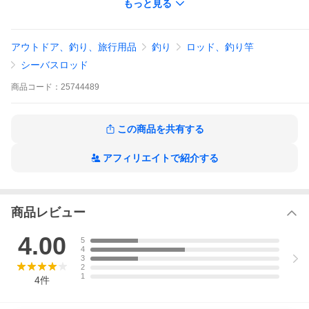
もっと見る
揮。ジグを使用してサバやサゴシといった小型青物狙いのライト
ショアジギングにもオススメです。ルアーフィッシングの他に
は、チョイ投げでのキスやサビキ釣りもオススメです。
アウトドア、釣り、旅行用品
釣り
ロッド、釣り竿
■ルアー(ｇ):15-42
シーバスロッド
■ライン(lb):8-20
■ライン(PE):0.8-2.5
商品
コード：
25744489
■アクション:RF
この商品を共有する
アフィリエイトで紹介する
掲載在庫と発送納期について
ヤフーショッピングのシステム上
【在庫あり】
と表記されますが、掲載の在庫状況につきまし
ては、当社及び取引先の在庫状況を反映致して
商品レビュー
おります。また他の当社WEBサイトと在庫を
共有致しておりますので、ご注文タイミングに
4.00
5
より当社在庫又はお取り寄せにてご用意させて
4
いただいております。万一当社メーカー共に在
3
庫欠品の場合には、ご連絡の上キャンセルさせ
2
ていただく事がありますので予めご了承いただ
1
4
件
きます様お願い致します。
商品のご発送は当社受付より2〜4営業日程で