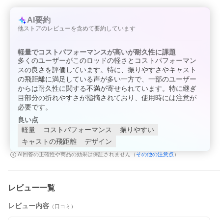
行わせていただいております。商品がお取り寄
せとなりました場合でも、2〜7日営業日程で
はご発送出来る様に努めさせていただいており
AI要約
ます。お急ぎの際は事前にお問合わせ下さい。
他ストアのレビューを含めて要約しています
沖縄県を含む離島地域へのご発送送料について
沖縄県及び配送業者の定めます離島部に該当す
軽量でコストパフォーマンスが高いが耐久性に課題
る地域につきましては、お荷物のサイズにより
多くのユーザーがこのロッドの軽さとコストパフォーマン
追加送料が発生致します。送料無料商品、購入
スの良さを評価しています。特に、振りやすさやキャスト
金額による送料サービスにつきましては対象外
の飛距離に満足している声が多い一方で、一部のユーザー
とさせていただきます。
からは耐久性に関する不満が寄せられています。特に継ぎ
追加送料を含んだ合計金額につきましては、当
目部分の折れやすさが指摘されており、使用時には注意が
社受付後に金額訂正の上、受付確認メールにて
ご案内させていただきます。尚、メール便での
必要です。
ご発送につきましては他の地域と同一料金、サ
良い点
ービスにてご利用いただけます。
軽量
コストパフォーマンス
振りやすい
キャストの飛距離
デザイン
その他の注意点
AI回答の正確性や商品の効果は保証されません（
）
レビュー一覧
レビュー内容
（口コミ）