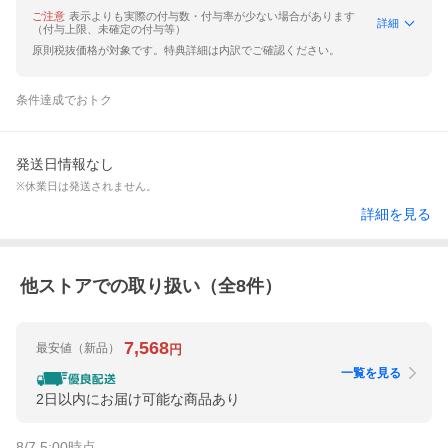
ご注意
表示よりも実際の付与数・付与率が少ない場合があります
詳細
（付与上限、未確定の付与等）
原則税抜価格が対象です。特典詳細は内訳でご確認ください。
条件達成でおトク
発送日情報なし
※休業日は発送されません。
詳細を見る
他ストアでの取り扱い（全
8
件）
7,568
最安値
（新品）
円
一覧を見る
2日以内にお届け可能な商品あり
8/7 5:00
時点