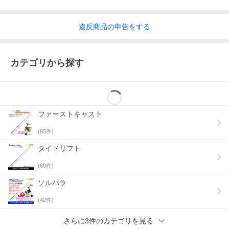
違反
商品の
申告をする
カテゴリから探す
ファーストキャスト
(
85
件)
タイドリフト
(
60
件)
ソルパラ
(
42
件)
さらに3件のカテゴリを見る