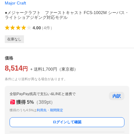
Major Craft
●メジャークラフト ファーストキャスト FCS-1002M シーバス・
ライトショアジギング対応モデル
4.00
（
4
件
）
在庫なし
価格
8,514
円
+ 送料
1,700
円
（
東京都
）
条件により送料が異なる場合があります。
全額PayPay残高で支払い&LINEと連携で
内訳
獲得
5
%
（
389
pt）
獲得のうち4.5%は
利用先・期間限定
ログインして確認