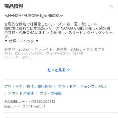
商品情報
≪NANGA / AURORA light 450DX≫
合理的な構造で軽量化した3シーズン(春・夏・秋)モデル
機能性に優れた防水透湿シリーズ NANGAが独自開発した防水透
湿素材＜AURORA LIGHT＞を採用したスリーピングバッグシリー
ズ。
▼ 仕様 / スペック ▼
表生地 : 20dnオーロラライト、裏生地 : 20dnナイロンタフタ
羽毛 : DX（ダウン90％ - フェザー10％）760FP
ダウン量 : 450g
サイズ : レギュラーサイズ（180cm対応）
本体サイス（横×縦）：最大長:210 × 最大肩幅80cm
もっと見る
収納サイズ：約Φ17cm×32cm
構造 : ボックスキルト構造
原産国 : 日本製
アウトドア、釣り、旅行用品
アウトドア、キャンプ、登山
※ブラウザやお使いのモニター環境により、
アウトドア寝具
マミー型寝袋
掲載画像と実際の商品の色味が若干異なる場合があります。
商品詳細画像は今シーズン展開外カラーを掲載していることが
JAN/ISBNコード：
4938101060332
あります。
商品
コード：
27001nng2501
掲載の価格・デザイン・仕様について、予告なく変更すること
があります。
予めご了承ください。