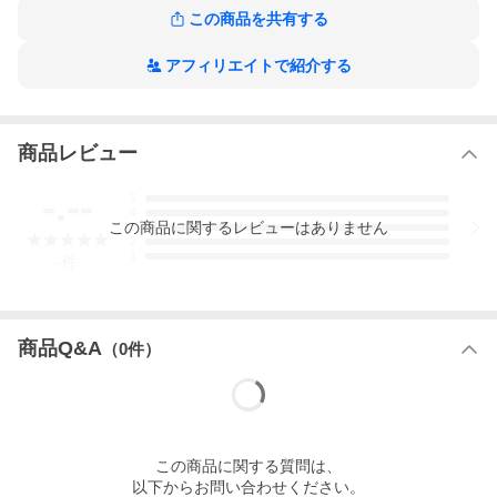
この商品を共有する
カテゴリ一覧
アフィリエイトで紹介する
商品レビュー
-.--
5
4
この
商品
に関するレビューはありません
3
2
1
-
件
商品Q&A
（
0
件）
この
商品
に関する質問は、
以下からお問い合わせください。