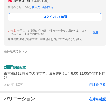
獲得
14
%
（
5,901
pt）
獲得のうち13.5%は
利用先・期間限定
ログインして確認
ご注意
表示よりも実際の付与数・付与率が少ない場合があります
詳細
（付与上限、未確定の付与等）
原則税抜価格が対象です。特典詳細は内訳でご確認ください。
条件達成でおトク
東京都は12時までの注文で、最短8/9（日）8:00-12:00の間でお届
け
詳細を見る
お届け日指定可
バリエーション
在庫を確認