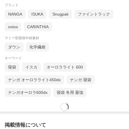
ブランド
NANGA
ISUKA
Snugpak
ファイントラック
oxtos
CARINTHIA
マミー型寝袋中綿素材
ダウン
化学繊維
キーワード
寝袋
イスカ
オーロラライト 600
ナンガ オーロラライト450dx
ナンガ 寝袋
ナンガオーロラ600dx
寝袋 冬用 最強
掲載情報について