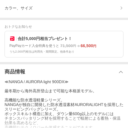
カラー、サイズ
おトクなお知らせ
合計5,000円相当プレゼント！
71,500
66,500
PayPayカード入会特典を使うと
円
円
うち2,000円相当は利用先・期間限定。他条件あり
商品情報
≪NANGA / AURORA light 900DX≫
厳冬期から海外高所登山まで可能な本格派モデル。
高機能な防水透湿軽量シリーズ。
NANGAが独自に開発した防水透湿素材AURORALIGHTを採用した
スリーピングバッグシリーズ。
ボックスキルト構造に加え、ダウン量600g以上のモデルには
チタンスパッタリング材を採用することで輻射による蓄熱・保温
効果を高めるなど、
高機能なテクノロジーを体感することができます。