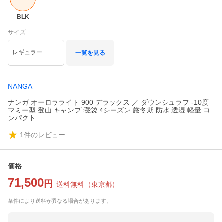
BLK
サイズ
レギュラー
一覧を見る
NANGA
ナンガ オーロラライト 900 デラックス ／ ダウンシュラフ -10度
マミー型 登山 キャンプ 寝袋 4シーズン 厳冬期 防水 透湿 軽量 コ
ンパクト
1
件のレビュー
価格
71,500
円
送料無料
（
東京都
）
条件により送料が異なる場合があります。