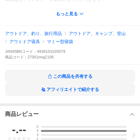
DXはスパニッシュダックダウン90-10％(760FP)、
もっと見る
SPDXはポーリッシュグースダウン93-7％(860FP)となります。
▼ 仕様 / スペック ▼
アウトドア、釣り、旅行用品
アウトドア、キャンプ、登山
・生地
表地：15dn オーロラテックス(R)
アウトドア寝具
マミー型寝袋
裏地：15dn リップストップナイロン
JAN/ISBNコード：
4938101026079
・内部構造
商品
コード：
27001nng2106
台形ボックスキルト構造
・フィルパワー
スパニッシュダックダウン90-10% (760FP)
この商品を共有する
・ダウン量
900g
アフィリエイトで紹介する
・サイズ
レギュラー 最大長：210 X 最大肩幅80/cm(身長178cmまで)
商品レビュー
・収納サイズ
φ21×41cm
-.--
5
・総重量
4
1,400g
3
2