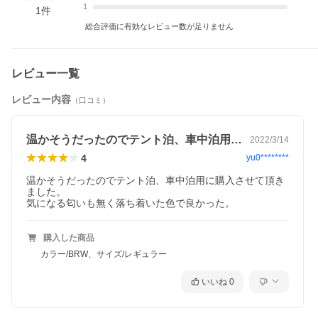
1
・快適使用温度/下限温度
1
件
-10℃ / -19℃
総合評価に有効なレビュー数が足りません
・付属品
ショルダーウォーマー、ドラフトチューブ付き
レビュー一覧
※ブラウザやお使いのモニター環境により、
掲載画像と実際の商品の色味が若干異なる場合があります。
レビュー内容
商品詳細画像は今シーズン展開外カラーを掲載していることが
（口コミ）
あります。
掲載の価格・デザイン・仕様について、予告なく変更すること
があります。
温かそうだったのでテント泊、車中泊用に…
2022/3/14
予めご了承ください。
4
yu0********
温かそうだったのでテント泊、車中泊用に購入させて頂き
カテゴリ一覧
ました。

購入した商品
カラー/BRW、サイズ/レギュラー
いいね
0