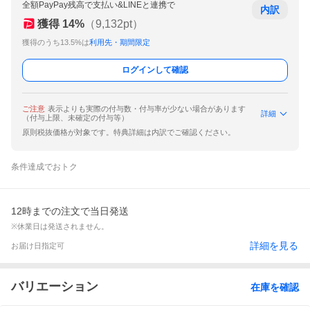
全額PayPay残高で支払い&LINEと連携で
内訳
獲得
14
%
（
9,132
pt）
獲得のうち13.5%は
利用先・期間限定
ログインして確認
ご注意
表示よりも実際の付与数・付与率が少ない場合があります
詳細
（付与上限、未確定の付与等）
原則税抜価格が対象です。特典詳細は内訳でご確認ください。
条件達成でおトク
12時までの注文で当日発送
※休業日は発送されません。
詳細を見る
お届け日指定可
バリエーション
在庫を確認