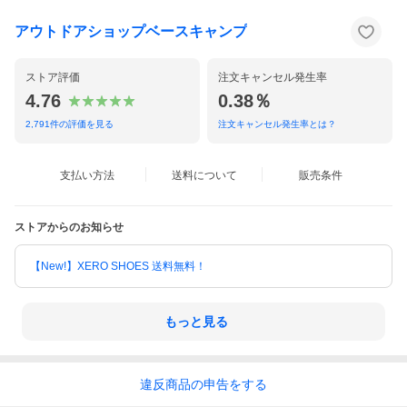
社会基準に準拠した材料と部品が選定されていることを意味しま
す。
アウトドアショップベースキャンプ
◇ フレームシート
Atilonフォームフレームシートは、可動性を損なうことなく、背も
たれパネルの剛性を高め、荷重を支えます。
ストア評価
注文キャンセル発生率
4.76
0.38％
◇ エアスケープバックパネル
メッシュで覆われた溝付きフォームが、クッション性と安定性を
2,791
件の評価を見る
注文キャンセル発生率とは？
備え、通気性にも優れ、体に密着した快適な持ち運びを実現しま
す。
◇ ハーネス
支払い方法
送料について
販売条件
メッシュで覆われたパッド入りハーネスとダイカットの通気孔に
より、快適な荷重サポートを実現。
安全ホイッスル付きの調節可能な胸部ストラップ。
ストアからのお知らせ
◇ ヒップベルト
パッド入りのヒップウィングが付いたウェビングヒップベルト
【New!】XERO SHOES 送料無料！
は、安定性を高め、荷物を支えるのに役立ちます。
もっと見る
◇ 対応荷重：
- 2〜9kg
◇ 容量：
違反
商品の
申告をする
- 20 L