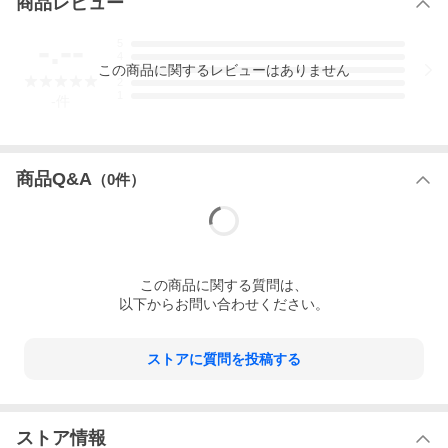
商品レビュー
◇ 安全ホイッスル付き調節可能な胸部ストラップ
-.--
5
◇ 上部のコンプレッションストラップが荷物を安定させ、トレッ
4
キングポールのハンドルを固定します。
この
商品
に関するレビューはありません
3
2
1
◇ トレッキングポールの先端を固定するための下部前面ループ
-
件
◇ ウインカーライト取り付けループ
商品Q&A
（
0
件）
◇ 注目の機能
安全ホイッスル付きチェストストラップ、パッド入りヒップウィ
ング付きウェビングヒップベルト、フロントの小物入れポケッ
ト、キーホルダー付きジッパー付きフロントポケット、そして内
部にハイドレーションスリーブを装備。（リザーバーは別売りで
す。）
この
商品
に関する質問は、
以下からお問い合わせください。
◇ AirScape(TM)バックパネル
クッション性があり、安定性に優れた、体に密着するキャリーシ
ステムを搭載。
メッシュで覆われたフォームと通気性を高めるエアフローチャネ
ストアに質問を投稿する
ルを備えています。
◇ bluesign(R)製品
この製品はbluesign(R) PRODUCTの要件を満たしています。
これは、製造過程において、厳格な第三者機関による環境および
ストア情報