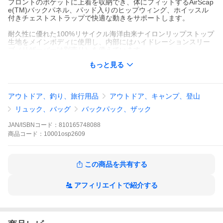
フロントのポケットに上着を収納でき、体にフィットするAirScap
e(TM)バックパネル、パッド入りのヒップウィング、ホイッスル
付きチェストストラップで快適な動きをサポートします。
耐久性に優れた100%リサイクル海洋由来ナイロンリップストップ
生地をメインボディに使用し、内部にはハイドレーションスリー
ブ（リザーバーは別売り）を備えています。
もっと見る
▼ 仕様 / スペック ▼
◇ メインコンパートメントへの幅広のダブルジッパーパネルアク
アウトドア、釣り、旅行用品
アウトドア、キャンプ、登山
セス
リュック、バッグ
バックパック、ザック
◇ 前面のポケットは、上着やその他のすぐに取り出したいものを
収納するのに便利です。
JAN/ISBNコード：
810165748088
商品
コード：
10001osp2609
◇ パッド入りのヒップウィングが付いたウェビングヒップベルト
が荷物を支えるのに役立ちます
◇ ホース配線ポートとハイドレーションリザーバーを簡単に吊り
この商品を共有する
下げられるハイドラクリップを備えた内部スリーブ
◇ 上部前面パネルにあるキーホルダー付きファスナーポケット
アフィリエイトで紹介する
は、小物を安全に収納できます。
◇ 伸縮性のあるメッシュ素材のサイドポケットには、水筒やその
他のすぐに取り出したいものを収納できます。