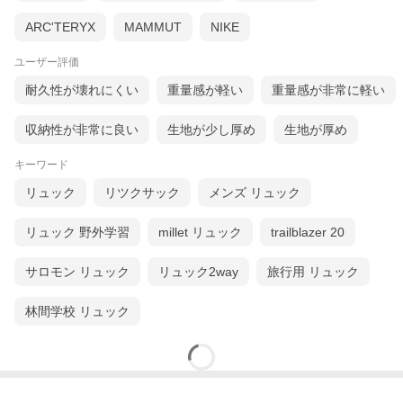
ARC'TERYX
MAMMUT
NIKE
ユーザー評価
耐久性が壊れにくい
重量感が軽い
重量感が非常に軽い
収納性が非常に良い
生地が少し厚め
生地が厚め
キーワード
リュック
リツクサック
メンズ リュック
リュック 野外学習
millet リュック
trailblazer 20
サロモン リュック
リュック2way
旅行用 リュック
林間学校 リュック