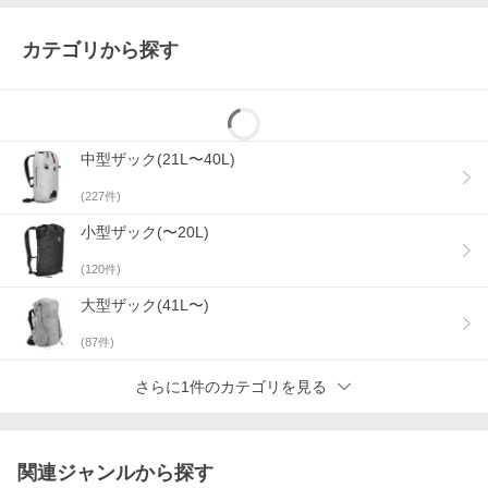
◇ 寸法：
- 高さ50cm×幅28cm×奥行き22cm
カテゴリから探す
◇ 重さ：
- 0.60kg
◇ 主要：
- bluesign(R)認証取得済み、100%リサイクル素材を使用した21
0D高強度海洋由来ナイロン（リップストップ加工）、PFAS不使
中型ザック(21L〜40L)
用のDWR加工済み
(
227
件)
◇ 裏地：
- bluesign(R)認証取得済み、100%リサイクル210Dナイロン、P
小型ザック(〜20L)
FAS不使用のDWR加工
(
120
件)
◇ 底：
- bluesign(R)認証取得済み、100%リサイクル420Dナイロン、P
大型ザック(41L〜)
FAS不使用のDWR加工
(
87
件)
◇ メッシュ：
- バックパネル＆ハーネスメッシュ：bluesign(R)認証済み、10
0％リサイクルポリエステル
さらに1件のカテゴリを見る
※ブラウザやお使いのモニター環境により、
掲載画像と実際の商品の色味が若干異なる場合があります。
関連ジャンルから探す