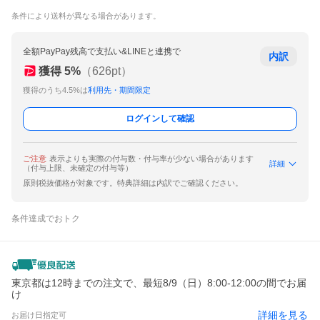
条件により送料が異なる場合があります。
全額PayPay残高で支払い&LINEと連携で
内訳
獲得
5
%
（
626
pt）
獲得のうち4.5%は
利用先・期間限定
ログインして確認
ご注意
表示よりも実際の付与数・付与率が少ない場合があります
詳細
（付与上限、未確定の付与等）
原則税抜価格が対象です。特典詳細は内訳でご確認ください。
条件達成でおトク
東京都は12時までの注文で、最短8/9（日）8:00-12:00の間でお届
け
詳細を見る
お届け日指定可