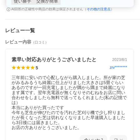
使い勝手
交換が簡単
その他の注意点
AI回答の正確性や商品の効果は保証されません（
）
レビュー一覧
レビュー内容
（口コミ）
素早い対応ありがとうございましたと
2023/8/1
5
zrv********
三年前に安いので心配しながら購入しました。所が家の芝
がみるみるうち綺麗に仕上がりました大きさは5畳ぐらい
あるのですが一回充電しましたが隅から隅まで綺麗になり
ます属です。翌年充電器が無くなりそのむねをお店に問い
合わせをしましたら無料で送ってもくれました(私の記憶で
は）

本当にありがた買ったです

今年も芝生が伸びたのでを汚れた芝刈り機で少し狩りまし
たが長くなった芝は切れなくなりました早速購入しました
ら3日後には届きました。

お店の方ありがとうございました。