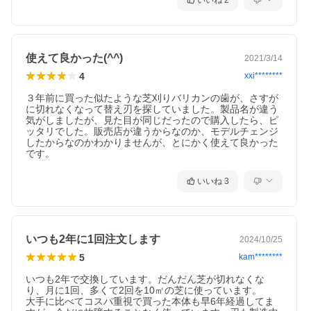
いいね
2
使えて良かった(^^)
2021/3/14
4
xxi********
３年前に買った似たような芝刈りバリカンの歯が、さすが
に切れなくなって替え刃を探していました。製品名が違う
気がしましたが、見た目が同じだったので購入したら、ピ
ッタリでした。販売店が違うからなのか、モデルチェンジ
したからなのかわかりませんが、とにかく使えて良かった
です。
いいね
3
いつも2年に1回注文します
2024/10/25
5
kam********
いつも2年で交換しています。だんだん芝が切れなくな
り、月に1回、多くて2回を10㎡の芝に使っています。

大手に比べてコスパ重視で買った本体も早6年経過してま