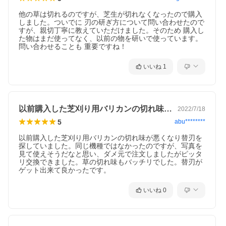
他の草は切れるのですが、芝生が切れなくなったので購入
しました。ついでに 刃の研ぎ方について問い合わせたので
すが、親切丁寧に教えていただけました。そのため 購入し
た物はまだ使ってなく、以前の物を研いで使っています。
問い合わせることも 重要ですね！
いいね
1
以前購入した芝刈り用バリカンの切れ味が…
2022/7/18
5
abu********
以前購入した芝刈り用バリカンの切れ味が悪くなり替刃を
探していました。同じ機種ではなかったのですが、写真を
見て使えそうだなと思い、ダメ元で注文しましたがピッタ
リ交換できました。草の切れ味もバッチリでした。替刃が
ゲット出来て良かったです。
いいね
0