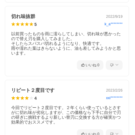
切れ味抜群
2022/9/19
5
k_a********
以前買ったものを雨に濡らしてしまい、切れ味が悪かった
ので替え刃を購入してみました。

そしたらスパスパ切れるようになり、快適です。

雨や濡れた葉はきらないように、油も差してみようかと思
います。
いいね
0
リピート２度目です
2023/2/26
4
xxi********
今回でリピート２度目です。２年くらい使っているとさす
がに切れ味が劣化しますが、この価格なら下手に自分で刃
の研ぎに挑戦するより新しい替刃に交換する方が確実かつ
効果的でおススメです。
いいね
0