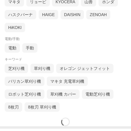
マキタ
リョービ
KYOCERA
山善
ホンダ
ハスクバーナ
HAIGE
DAISHIN
ZENOAH
HiKOKI
電動/手動
電動
手動
キーワード
芝刈り機
草刈り機
オレゴン ジェットフィット
バリカン草刈り機
マキタ 充電草刈機
ロボット芝刈り機
草刈機 カバー
電動芝刈り機
8枚刃
8枚刃 草刈り機