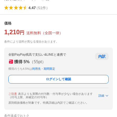
4.47
（
51
件
）
価格
1,210
円
送料無料
（
全国一律
）
条件により送料が異なる場合があります。
全額PayPay残高で支払い&LINEと連携で
内訳
獲得
5
%
（
55
pt）
獲得のうち4.5%は
利用先・期間限定
ログインして確認
ご注意
表示よりも実際の付与数・付与率が少ない場合があります
詳細
（付与上限、未確定の付与等）
原則税抜価格が対象です。特典詳細は内訳でご確認ください。
条件達成でおトク