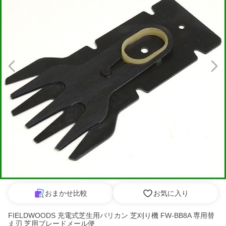
おまかせ比較
お気に入り
FIELDWOODS 充電式芝生用バリカン 芝刈り機 FW-BB8A 専用替
え刃 芝用ブレードメール便