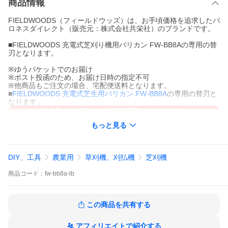
商品情報
FIELDWOODS（フィールドウッズ）は、お手頃価格を追求したバ
ロネスダイレクト（販売元：株式会社共栄社）のブランドです。
■FIELDWOODS 充電式芝刈り機用バリカン FW-BB8Aの専用の替
刃となります。
※ゆうパケットでのお届け
※ポスト投函のため、お届け日時の指定不可
※他商品もご注文の場合、宅配便送料となります。
■
FIELDWOODS 充電式芝生用バリカン FW-BB8A
の専用の替刃と
なります。
もっと見る
DIY、工具
農業用
草刈機、刈払機
芝刈機
商品
コード：
fw-bb8a-lb
この商品を共有する
アフィリエイトで紹介する