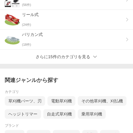
(
56
件)
リール式
(
24
件)
バリカン式
(
18
件)
さらに15件のカテゴリを見る
関連ジャンルから探す
カテゴリ
草刈機パーツ、刃
電動草刈機
その他草刈機、刈払機
ヘッジトリマー
自走式草刈機
乗用草刈機
ブランド