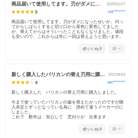
商品届いて使用してます。刃がダメになっ…
2020/11/27
5
cra********
商品届いて使用してます。刃がダメになったせいか、刈っ
てからしばらくすると切り口から茶色に変色してました
が、替えてからはそういったこともなくなりました。値段
も安いので、これからは年に一回は替えようと思います。
いいね
0
新しく購入したバリカンの替え刃用に購入…
2022/9/24
4
sac********
新しく購入した　バリカンの替え刃用に購入しました。

今まで使っていたバリカンの歯を替えたかったのですが購
入未定とずっとなっている為に　諦めて違うメーカーのに
しました。

これで　数年は　安心して　芝刈りが　出来ます
いいね
0