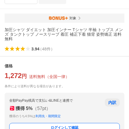
対象
加圧シャツ ダイエット 加圧インナー Tシャツ 半袖 トップス メン
ズ タンクトップ ノースリーブ 着圧 補正下着 猫背 姿勢矯正 送料
無料
3.94
（
48
件
）
価格
1,272
円
送料無料
（
全国一律
）
条件により送料が異なる場合があります。
全額PayPay残高で支払い&LINEと連携で
内訳
獲得
5
%
（
57
pt）
獲得のうち4.5%は
利用先・期間限定
ログインして確認