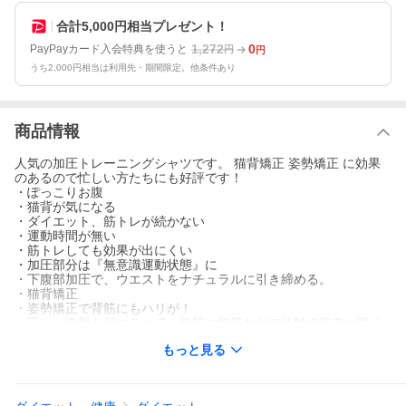
合計5,000円相当プレゼント！
1,272
0
PayPayカード入会特典を使うと
円
円
うち2,000円相当は利用先・期間限定。他条件あり
商品情報
人気の加圧トレーニングシャツです。 猫背矯正 姿勢矯正 に効果
のあるので忙しい方たちにも好評です！
・ぽっこりお腹
・猫背が気になる
・ダイエット、筋トレが続かない
・運動時間が無い
・筋トレしても効果が出にくい
・加圧部分は『無意識運動状態』に
・下腹部加圧で、ウエストをナチュラルに引き締める。
・猫背矯正
・姿勢矯正で背筋にもハリが！
・正しい姿勢を保つことで、腹筋や胸筋などの体幹の筋肉が鍛え
られます。
もっと見る
・自然に背筋が伸び、お腹が凹み、スマートに。 ベルト も緩く
・ぽっこりお腹が着圧されます
・体幹の向上率UP
・筋肉の振動を抑制