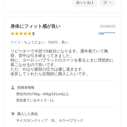
いいね
1
身体にフィット感が良い
2019/8/25
5
mik********
サイズ
：
ちょうどよい
、
伸縮性
：
良い
リピーターで今回で6枚目になります。通年着ていて胸
部、背中は引き締まってきました。

特に、ヨーロッパブランドのスーツを着るときに理想的に
着こなせるので良いです。

ただ、やはり腹部の圧力は優し過ぎます。

改良してくれたら定期的に購入したいです。
投稿者情報
男性/50代/76kg～80kg/181cm以上
普段着ているサイズ：LL
購入した商品
サイズ/タンクトップ XL、カラー/ブラック