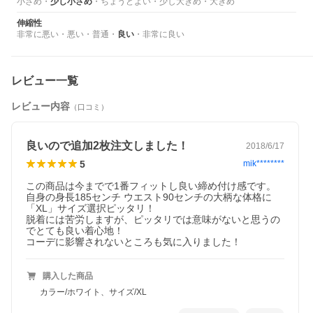
小さめ
・
少し小さめ
・
ちょうどよい
・
少し大きめ
・
大きめ
伸縮性
非常に悪い
・
悪い
・
普通
・
良い
・
非常に良い
レビュー一覧
レビュー内容
（口コミ）
良いので追加2枚注文しました！
2018/6/17
5
mik********
この商品は今までで1番フィットし良い締め付け感です。

自身の身長185センチ ウエスト90センチの大柄な体格に
「XL」サイズ選択ピッタリ！

脱着には苦労しますが、ピッタリでは意味がないと思うの
でとても良い着心地！

コーデに影響されないところも気に入りました！
購入した商品
カラー/ホワイト、サイズ/XL