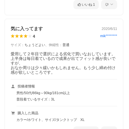
いいね
1
気に入ってます
2020/6/11
4
mik********
サイズ
：
ちょうどよい
、
伸縮性
：
普通
愛用して２年目で選択による劣化で買いなおしています。
上半身は毎日着ているので成果が出てフィット感が良いで
すが、

おなか周りは少々緩いかもしれません。もう少し締め付け
感が欲しいところです。
投稿者情報
男性/50代/86kg～90kg/181cm以上
普段着ているサイズ：3L
購入した商品
カラー/ホワイト、サイズ/タンクトップ XL