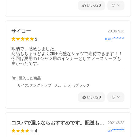
いいね
0
サイコー
2018/7/26
5
mas********
即納で、感激しました。

商品もちょうどよく加圧完璧なシャツで期待できます！！

今回は夏用のTシャツ用のインナーとしてノースリーブも
良かったです。
購入した商品
サイズ/タンクトップ XL、カラー/ブラック
いいね
0
コスパで選ぶならおすすめです。配送も早…
2021/3/28
4
tak********