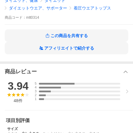
ダイエット、健康
ダイエット
・有酸素運動や、長時間のウェイトトレーニングにおいて、パフ
ォーマンスの低下を防ぎます。
ダイエットウエア、サポーター
着圧ウエアトップス
・筋トレ 器具 マシン グッズ と合わせて トレーニング 効果UP
商品
コード：
mtt0314
材質：ナイロン90％ スパンテックス10％
・サイズ展開 M L XL ホワイト ブラック
・金剛筋シャツ 金剛 シャツ パンプマッスル アンダーアーマー ヒ
この商品を共有する
ロミ とは異なる新商品です。
アフィリエイトで紹介する
※メール便（ネコポス・送料無料・最短翌日お届け）での発送と
なります。
商品レビュー
3.94
5
4
3
2
1
48
件
項目別評価
サイズ