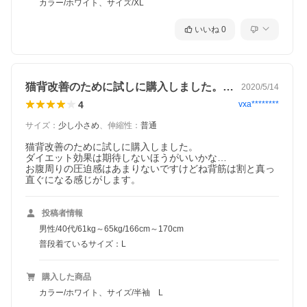
カラー/ホワイト、サイズ/XL
いいね
0
猫背改善のために試しに購入しました。ダ…
2020/5/14
4
vxa********
サイズ
：
少し小さめ
、
伸縮性
：
普通
猫背改善のために試しに購入しました。

ダイエット効果は期待しないほうがいいかな…

お腹周りの圧迫感はあまりないですけどね背筋は割と真っ
直ぐになる感じがします。
投稿者情報
男性/40代/61kg～65kg/166cm～170cm
普段着ているサイズ：L
購入した商品
カラー/ホワイト、サイズ/半袖 L