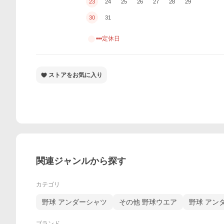
23
24
25
26
27
28
29
30
31
•••定休日
ストアをお気に入り
関連ジャンルから探す
カテゴリ
野球 アンダーシャツ
その他 野球ウエア
野球 アン
ブランド