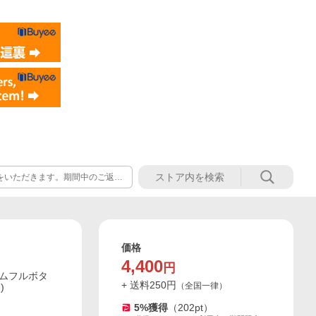
きます。ご理解のほどお願いいた
価格
4,400
円
ームフルボタ
+ 送料
250
円
（
全国一律
）
)
5
%獲得
（
202
pt）