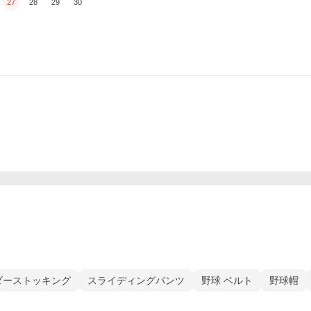
27
28
29
30
ダーストッキング
スライディングパンツ
野球 ベルト
野球帽