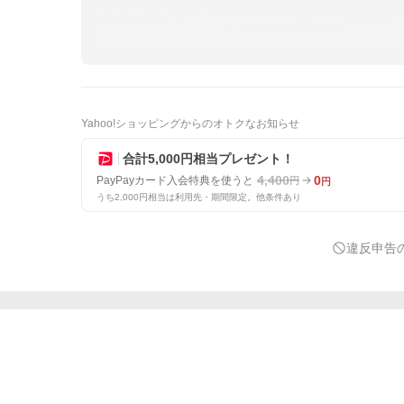
Yahoo!ショッピングからのオトクなお知らせ
合計5,000円相当プレゼント！
4,400
0
PayPayカード入会特典を使うと
円
円
うち2,000円相当は利用先・期間限定。他条件あり
違反申告