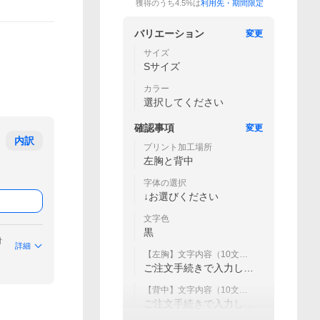
獲得のうち4.5%は
利用先・期間限定
バリエーション
変更
サイズ
Sサイズ
カラー
選択してください
確認事項
変更
内訳
プリント加工場所
左胸と背中
字体の選択
↓お選びください
文字色
黒
付
詳細
【左胸】文字内容（10文字
まで）
ご注文手続きで入力して
ください
【背中】文字内容（10文字
まで）
ご注文手続きで入力して
ください