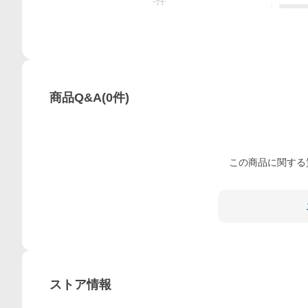
-
件
1
商品Q&A
(
0
件)
この
商品
に関する
ストア情報