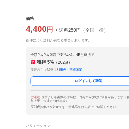
価格
4,400
円
+ 送料
250
円
（
全国一律
）
条件により送料が異なる場合があります。
全額PayPay残高で支払い&LINEと連携で
獲得
5
%
（
202
pt）
獲得のうち4.5%は
利用先・期間限定
ログインして確認
ご注意
表示よりも実際の付与数・付与率が少ない場合があります（
与上限、未確定の付与等）
原則税抜価格が対象です。特典詳細は内訳でご確認ください。
バリエーション