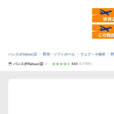
バンスポYahoo!店
野球・ソフトボール
ウェア・小物等
バンスポYahoo!店
4.63
（
5,778
件
）