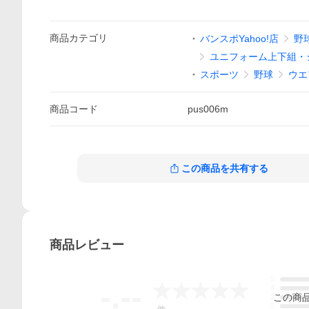
商品
カテゴリ
バンスポYahoo!店
野
ユニフォーム上下組・
スポーツ
野球
ウエ
商品
コード
pus006m
この商品を共有する
商品
レビュー
5
-.--
4
この
商
3
2