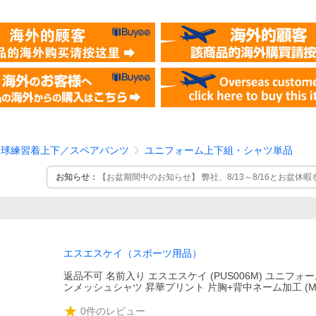
野球練習着上下／スペアパンツ
ユニフォーム上下組・シャツ単品
お知らせ：
【お盆期間中のお知らせ】 弊社、8/13～8/16とお盆休暇をいただきます。期間中のご返
信、発送はございません。お盆明け8/17より順次再開させていただ
します。
エスエスケイ（スポーツ用品）
返品不可 名前入り エスエスケイ (PUS006M) ユニフォ
ンメッシュシャツ 昇華プリント 片胸+背中ネーム加工 (M
0
件のレビュー