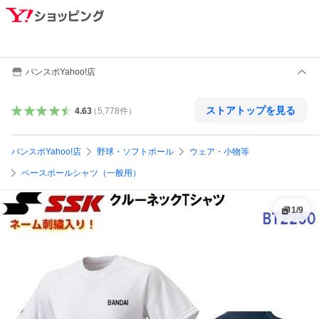
バンスポYahoo!店
ストアトップを見る
4.63
（
5,778
件
）
バンスポYahoo!店
野球・ソフトボール
ウェア・小物等
ベースボールシャツ（一般用）
1
/
9