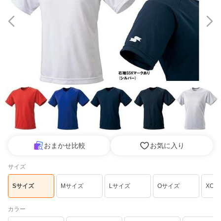
おまかせ比較
お気に入り
サイズ
Sサイズ
Mサイズ
Lサイズ
Oサイズ
XO
カラー