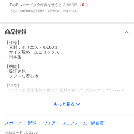
2,860
0
PayPayカード入会特典を使うと
円
円
うち2,000円相当は利用先・期間限定。他条件あり
商品情報
【仕様】
・素材：ポリエステル100％
・サイズ規格：ユニセックス
・日本製
【機能】
・吸汗速乾
・ソフトな着心地
【特長】
・ソフトで吸汗速乾に優れた素材を使ったクルーネックTシャツ。
【カラー展開】
もっと見る
・10：ホワイト
・20：レッド
・63：Dブルー
・70：ネイビー
スポーツ
野球
ウエア
ユニフォーム（練習着）
・90：ブラック
・95：シルバーグレー
商品
コード：
bt2250