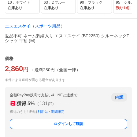
10：ホワイト
63：Dブルー
90：ブラック
在庫あり
在庫あり
在庫あり
残り1点
エスエスケイ（スポーツ用品）
返品不可 ネーム刺繍入り エスエスケイ (BT2250) クルーネックT
シャツ 半袖 (M)
価格
2,860
円
+ 送料
250
円
（
全国一律
）
条件により送料が異なる場合があります。
全額PayPay残高で支払い&LINEと連携で
内訳
獲得
5
%
（
131
pt）
獲得のうち4.5%は
利用先・期間限定
ログインして確認