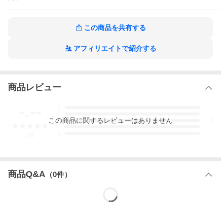
【サイズ展開」
・S/M/L/O/XO/XO2サイズ
この商品を共有する
★ネーム刺繍入り★
お名前やチーム名・会社名の刺繍を1箇所無料でお入れします。
1着からご注文いただけます。大量注文もお気軽にご相談くださ
アフィリエイトで紹介する
い。
★マーキング経験豊富なスタッフが加工いたしますので、細かな
バランスなどはお任せくださいませ。
★ご注文後の内容変更・キャンセルはお受けできません。
★加工を施した商品につきましては、不良品を除いては返品・交
商品レビュー
換をお受けできません。
-.--
5
4
この
商品
に関するレビューはありません
3
2
1
-
件
商品Q&A
（
0
件）