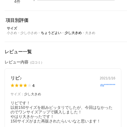
4
件
＊
Tシャツ(黒＆白)
＊
Tシャツ(S.ベージュ)
＊
Tシャツ(パープル)
項目別評価
サイズ
＊
ライトTee(バーガンディ)
小さめ
・
少し小さめ
・
ちょうどよい
・
少し大きめ
・
大きめ
＊
ラグラン（7分袖）
＊
ロンTee
レビュー一覧
レビュー内容
（口コミ）
リピ♪
2021/1/16
4
rls********
サイズ
：
少し大きめ
リピです！

以前150サイズを頼みピッタリでしたが、今回はなかった
のでワンサイズアップで購入しました！

やはり大きかったです！

150サイズがまた再販されたらいいなと思います！