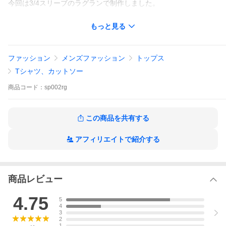
今回は3/4スリーブのラグランで制作しました。
程よい厚みのすっきりとした3/4スリーブ(7分袖)のラグランタイ
もっと見る
プ!! 1枚でもいい感じだし☆インナーとしてもグッドな仕上がり
だよ。
ファッション
メンズファッション
トップス
■サイズ表(cm)
Tシャツ、カットソー
Sサイズ＝着丈68／身幅49／裄丈63／
Mサイズ＝着丈71／身幅52／裄丈65／
商品
コード：
sp002rg
Lサイズ＝着丈74／身幅55／裄丈67／
■素材＝コットン100%
この商品を共有する
Tシャツ屋さんバンビ
アフィリエイトで紹介する
オリジナルのTシャツ、ロンt、パーカーなどを販売しています。
セレクトアイテムも揃えていますので、よろしくお願いします。
raglan sleeves 七分袖 販売中
アメカジ カジュアル ストリート 春夏秋服コーデ
商品レビュー
グラフィックデザイン プリント
PUNK ROCKNROLL
4.75
5
4
[こちらのタイプもチェック]
3
2
1