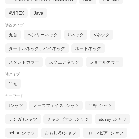
AVIREX
Java
襟首タイプ
丸首
ヘンリーネック
Uネック
Vネック
タートルネック、ハイネック
ボートネック
スタンドカラー
スクエアネック
ショールカラー
袖タイプ
半袖
キーワード
tシャツ
ノースフェイス tシャツ
半袖tシャツ
ナンガ tシャツ
チャンピオン tシャツ
stussy tシャツ
schott シャツ
おもしろtシャツ
コロンビア tシャツ