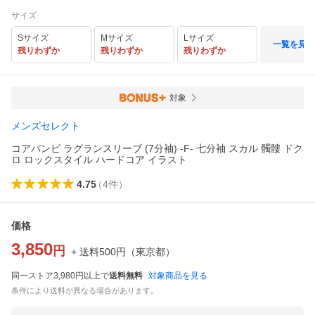
(袖)【即納
分】
サイズ
Sサイズ
Mサイズ
Lサイズ
一覧を見る
残りわずか
残りわずか
残りわずか
対象
メンズセレクト
コアバンビ ラグランスリーブ (7分袖) -F- 七分袖 スカル 髑髏 ドク
ロ ロックスタイル ハードコア イラスト
4.75
（
4
件
）
価格
3,850
円
+ 送料
500
円
（
東京都
）
同一ストア3,980円以上で
送料無料
対象商品を見る
条件により送料が異なる場合があります。