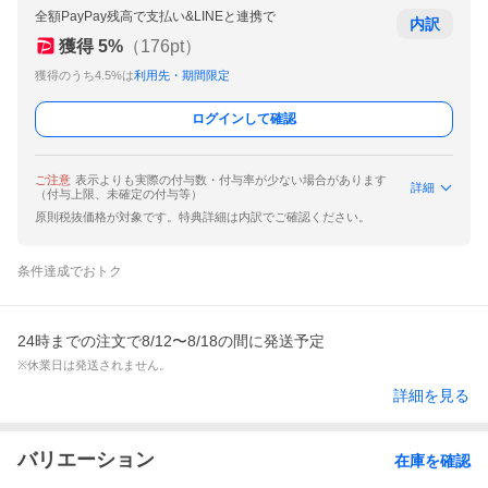
全額PayPay残高で支払い&LINEと連携で
内訳
獲得
5
%
（
176
pt）
獲得のうち4.5%は
利用先・期間限定
ログインして確認
ご注意
表示よりも実際の付与数・付与率が少ない場合があります
詳細
（付与上限、未確定の付与等）
原則税抜価格が対象です。特典詳細は内訳でご確認ください。
条件達成でおトク
24時までの注文で8/12〜8/18の間に発送予定
※休業日は発送されません。
詳細を見る
バリエーション
在庫を確認