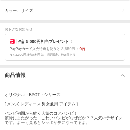
カラー、サイズ
おトクなお知らせ
合計5,000円相当プレゼント！
3,850
0
PayPayカード入会特典を使うと
円
円
うち2,000円相当は利用先・期間限定。他条件あり
商品情報
オリジナル・BPGT・シリーズ
[ メンズ レディース 男女兼用 アイテム ]
バンビ初期から続く人気のコアバンビ！
骸骨にまたがった、こわいバンビがなぜだか？？人気のデザイン
です。よーく見るとシッポが炎になってるよ。