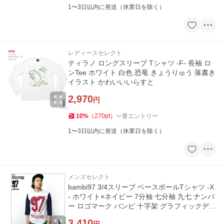
1〜3日以内に発送（休業日を除く）
レディースセレクト
ティラノ ロングスリーブ Tシャツ -F- 長袖 ロ
ンTee ホワイト 白色 恐竜 きょうりゅう 落書き
イラスト かわいいいらすと
2,970
円
10
%
（
270
pt
）
要エントリー
1〜3日以内に発送（休業日を除く）
メンズセレクト
bambi97 3/4スリーブ ベースボールTシャツ -X
- ホワイト×ネイビー 7分袖 七分袖 九七 ナンバ
ー ロゴマーク バンビ 十字架 グラフィックデザ
イン
3,410