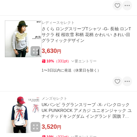
レディースセレクト
さくら ロングスリーブTシャツ -G- 長袖 ロンT
サクラ 桜 桜吹雪 和柄 花柄 かわいい きれい目
グラフィックデザイン
3,630
円
10
%
（
331
pt
）
要エントリー
1〜3日以内に発送（休業日を除く）
メンズセレクト
UKバンビ ラグランスリーブ -X- パンクロック
UK PUNKROCK アメカジ ユニオンジャック ユ
ナイテッドキングダム イングランド 国旗 7分
袖
3,520
円