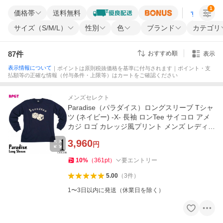
1
価格帯
送料無料
すべての条
サイズ（S/M/L）
性別
色
ブランド
カテゴリ
87
件
おすすめ順
表示
表示情報について
｜ポイントは原則税抜価格を基準に付与されます｜ポイント・支
払額等の正確な情報（付与条件・上限等）はカートをご確認ください
メンズセレクト
Paradise（パラダイス）ロングスリーブ Tシャ
ツ (ネイビー) -X- 長袖 ロンTee サイコロ アメ
カジ ロゴ カレッジ風プリント メンズ レディー
ス ブランド
3,960
円
10
%
（
361
pt
）
要エントリー
5.00
（
3
件
）
1〜3日以内に発送（休業日を除く）