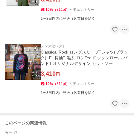
円
10
%
（
311
pt
）
要エントリー
1〜3日以内に発送（休業日を除く）
メンズセレクト
Classical Rock ロングスリーブTシャツ(ブラッ
ク) -F- 長袖T 黒系 ロンTee ロックンロール バ
ンドT オリジナルデザイン カットソー
3,410
円
10
%
（
311
pt
）
要エントリー
1〜3日以内に発送（休業日を除く）
このページの関連情報
カテゴリ