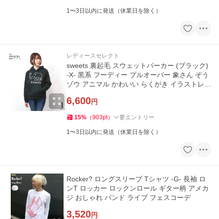
1〜3日以内に発送（休業日を除く）
レディースセレクト
sweets 裏起毛 スウェットパーカー (ブラック)
-X- 黒系 フーディー プルオーバー 象さん ぞう
ゾウ アニマル かわいい らくがき イラストレー
ション
6,600
円
15
%
（
903
pt
）
要エントリー
1〜3日以内に発送（休業日を除く）
Rocker? ロングスリーブ Tシャツ -G- 長袖 ロ
ンT ロッカー ロックンロール ギター柄 アメカ
ジ おしゃれ バンド ライブ フェスコーデ
3,520
円