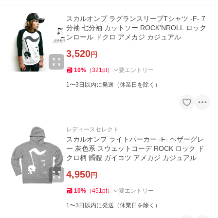
スカルオンプ ラグランスリーブTシャツ -F- 7
分袖 七分袖 カットソー ROCK'NROLL ロック
ンロール ドクロ アメカジ カジュアル
3,520
円
10
%
（
321
pt
）
要エントリー
1〜3日以内に発送（休業日を除く）
レディースセレクト
スカルオンプ ライトパーカー -F- ヘザーグレ
ー 灰色系 スウェットコーデ ROCK ロック ド
クロ柄 髑髏 ガイコツ アメカジ カジュアル
4,950
円
10
%
（
451
pt
）
要エントリー
1〜3日以内に発送（休業日を除く）