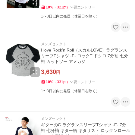
10
%
（
321
pt
）
要エントリー
1〜3日以内に発送（休業日を除く）
メンズセレクト
I love Rock'n Roll（スカルLOVE）ラグランス
リーブTシャツ -F- ロックT ドクロ 7分袖 七分
袖 カットソー アメカジ
3,630
円
10
%
（
331
pt
）
要エントリー
1〜3日以内に発送（休業日を除く）
メンズセレクト
ギターのG ラグランスリーブTシャツ -F- 7分
袖 七分袖 ギター柄 ギタリスト ロックンロール