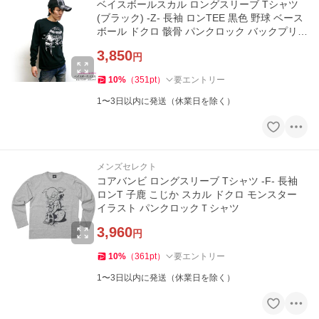
ベイスボールスカル ロングスリーブ Tシャツ
(ブラック) -Z- 長袖 ロンTEE 黒色 野球 ベース
ボール ドクロ 骸骨 パンクロック バックプリン
ト
3,850
円
10
%
（
351
pt
）
要エントリー
1〜3日以内に発送（休業日を除く）
メンズセレクト
コアバンビ ロングスリーブ Tシャツ -F- 長袖
ロンT 子鹿 こじか スカル ドクロ モンスター
イラスト パンクロックＴシャツ
3,960
円
10
%
（
361
pt
）
要エントリー
1〜3日以内に発送（休業日を除く）