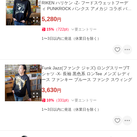
RIKEN ハリケン -Z- フードスウェットフーデ
ィ PUNKROCK パンクス アメカジ コラボ バン
ビ
5,280
円
15
%
（
722
pt
）
要エントリー
1〜3日以内に発送（休業日を除く）
Funk Jazz(ファンク ジャズ) ロングスリーブT
シャツ -X- 長袖 黒色系 ロンTee メンズ レディ
ース ファンキー ブルース ファンク スウィング
3,630
円
10
%
（
331
pt
）
要エントリー
1〜3日以内に発送（休業日を除く）