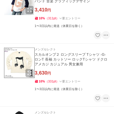
バンド 音楽 グラフィックデザイン
3,410
円
10
%
（
311
pt
）
要エントリー
1〜3日以内に発送（休業日を除く）
メンズセレクト
スカルオンプ２ ロングスリーブ Tシャツ -G-
ロンT 長袖 カットソー ロックTシャツ ドクロ
アメカジ カジュアル 男女兼用
3,630
円
10
%
（
331
pt
）
要エントリー
1〜3日以内に発送（休業日を除く）
メンズセレクト