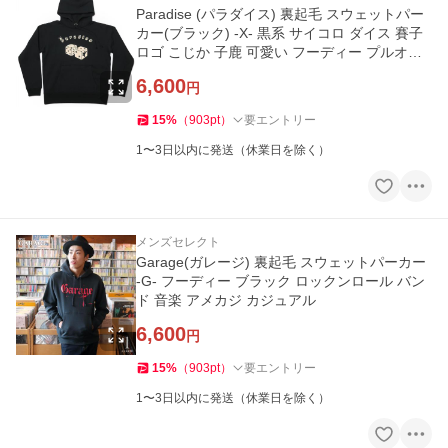
Paradise (パラダイス) 裏起毛 スウェットパー
カー(ブラック) -X- 黒系 サイコロ ダイス 賽子
ロゴ こじか 子鹿 可愛い フーディー プルオー
バー
6,600
円
15
%
（
903
pt
）
要エントリー
1〜3日以内に発送（休業日を除く）
メンズセレクト
Garage(ガレージ) 裏起毛 スウェットパーカー
-G- フーディー ブラック ロックンロール バン
ド 音楽 アメカジ カジュアル
6,600
円
15
%
（
903
pt
）
要エントリー
1〜3日以内に発送（休業日を除く）