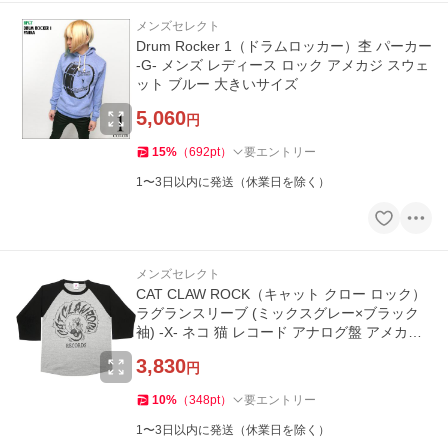
メンズセレクト
Drum Rocker 1（ドラムロッカー）杢 パーカー
-G- メンズ レディース ロック アメカジ スウェ
ット ブルー 大きいサイズ
5,060
円
15
%
（
692
pt
）
要エントリー
1〜3日以内に発送（休業日を除く）
メンズセレクト
CAT CLAW ROCK（キャット クロー ロック）
ラグランスリーブ (ミックスグレー×ブラック
袖) -X- ネコ 猫 レコード アナログ盤 アメカジ
7分袖 七分袖
3,830
円
10
%
（
348
pt
）
要エントリー
1〜3日以内に発送（休業日を除く）