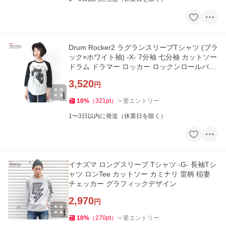
Drum Rocker2 ラグランスリーブTシャツ (ブラ
ック×ホワイト袖) -X- 7分袖 七分袖 カットソー
ドラム ドラマー ロッカー ロックンロールバン
ド 音楽
3,520
円
10
%
（
321
pt
）
要エントリー
1〜3日以内に発送（休業日を除く）
イナズマ ロングスリーブ Tシャツ -G- 長袖Tシ
ャツ ロンTee カットソー カミナリ 雷柄 稲妻
チェッカー グラフィックデザイン
2,970
円
10
%
（
270
pt
）
要エントリー