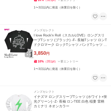
10
%
（
321
pt
）
要エントリー
1〜3日以内に発送（休業日を除く）
メンズセレクト
I love Rock'n Roll（スカルLOVE）ロングスリ
ーブTシャツ (ブラック) -F- 長袖Tシャツ ロンT
ドクロマーク ロックTシャツ バンドTシャツ イ
ラスト
3,850
円
10
%
（
351
pt
）
要エントリー
1〜3日以内に発送（休業日を除く）
メンズセレクト
イナズマ ロングスリーブTシャツ (ホワイト×蛍
光グリーン) -Z- 長袖 ロンTEE 白色 稲妻 雷柄
カミナリ ネオンカラー