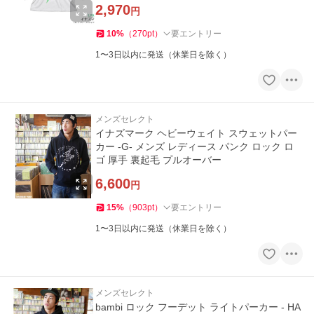
2,970
円
10
%
（
270
pt
）
要エントリー
1〜3日以内に発送（休業日を除く）
メンズセレクト
イナズマーク ヘビーウェイト スウェットパー
カー -G- メンズ レディース パンク ロック ロ
ゴ 厚手 裏起毛 プルオーバー
6,600
円
15
%
（
903
pt
）
要エントリー
1〜3日以内に発送（休業日を除く）
メンズセレクト
bambi ロック フーデット ライトパーカー - HA