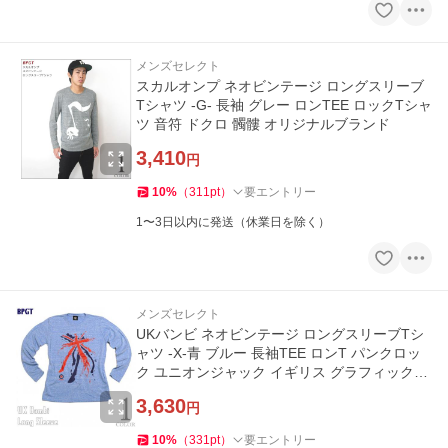
メンズセレクト
スカルオンプ ネオビンテージ ロングスリーブ
Tシャツ -G- 長袖 グレー ロンTEE ロックTシャ
ツ 音符 ドクロ 髑髏 オリジナルブランド
3,410
円
10
%
（
311
pt
）
要エントリー
1〜3日以内に発送（休業日を除く）
メンズセレクト
UKバンビ ネオビンテージ ロングスリーブTシ
ャツ -X-青 ブルー 長袖TEE ロンT パンクロッ
ク ユニオンジャック イギリス グラフィックデ
ザイン 国旗
3,630
円
10
%
（
331
pt
）
要エントリー