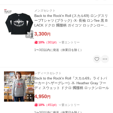
メンズセレクト
Back to the Rock'n Roll (スカル69) ロングスリ
ーブTシャツ (ブラック) -X- 長袖 ロンTee 黒 B
LACK ドクロ 髑髏柄 ガイコツ ロックンロール
ROCK’NROLL
3,300
円
10
%
（
301
pt
）
要エントリー
1〜3日以内に発送（休業日を除く）
レディースセレクト
Back to the Rock'n Roll『スカル69』ライトパ
ーカー (ヘザーグレー) -X- Heather Gray フー
ディ スウェット ドクロ 髑髏柄 ロックンロール
4,950
円
10
%
（
451
pt
）
要エントリー
1〜3日以内に発送（休業日を除く）