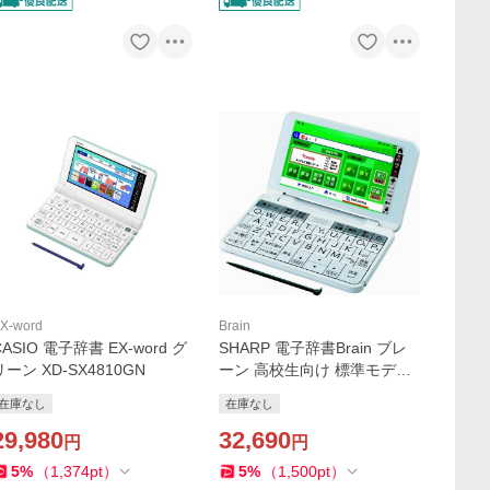
X-word
Brain
CASIO 電子辞書 EX-word グ
SHARP 電子辞書Brain ブレ
リーン XD-SX4810GN
ーン 高校生向け 標準モデル
Brain ホワイト系 PW-H2-W
在庫なし
在庫なし
29,980
32,690
円
円
5
%
（
1,374
pt
）
5
%
（
1,500
pt
）