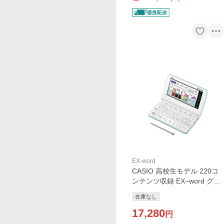
EX-word
CASIO 高校生モデル 220コ
ンテンツ収録 EX−word グリ
ーン XD-SX4800GN
在庫なし
17,280
円