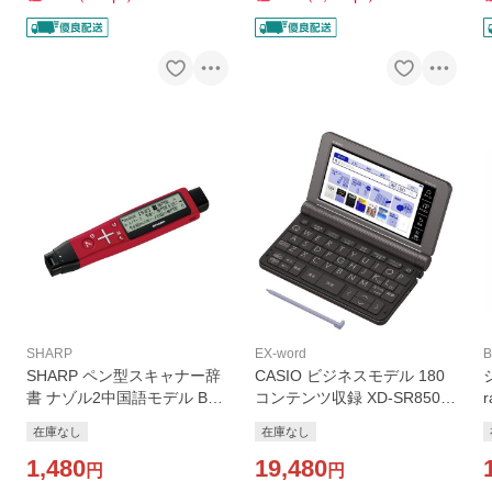
SHARP
EX-word
B
SHARP ペン型スキャナー辞
CASIO ビジネスモデル 180
書 ナゾル2中国語モデル BN-
コンテンツ収録 XD-SR8500
NZ2C BN-NZ2C
GY
在庫なし
在庫なし
1,480
19,480
円
円