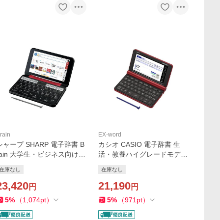
rain
EX-word
シャープ SHARP 電子辞書 B
カシオ CASIO 電子辞書 生
rain 大学生・ビジネス向け
活・教養ハイグレードモデル
レッド系 PW-B1-R
160コンテンツ収録 EX-word
在庫なし
在庫なし
エクスワード レッド XD-SX6
23,420
500RD
21,190
円
円
5
%
（
1,074
pt
）
5
%
（
971
pt
）