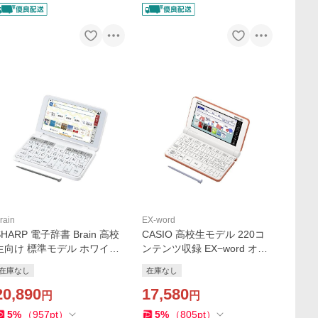
rain
EX-word
SHARP 電子辞書 Brain 高校
CASIO 高校生モデル 220コ
生向け 標準モデル ホワイト
ンテンツ収録 EX−word オレ
系 PW-H1-W
ンジ XD-SX4800RG
在庫なし
在庫なし
20,890
17,580
円
円
5
%
（
957
pt
）
5
%
（
805
pt
）