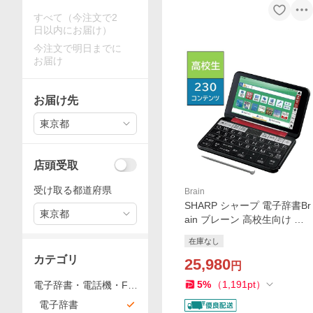
すべて（今注文で2
日以内にお届け）
今注文で明日までに
お届け
お届け先
東京都
店頭受取
受け取る都道府県
Brain
SHARP シャープ 電子辞書Br
東京都
ain ブレーン 高校生向け 標
準モデル Brain レッド系 PW-
在庫なし
H2-R
カテゴリ
25,980
円
5
%
（
1,191
pt
）
電子辞書・電話機・FA
X・事務機器
電子辞書