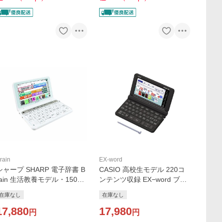
rain
EX-word
シャープ SHARP 電子辞書 B
CASIO 高校生モデル 220コ
rain 生活教養モデル・150コ
ンテンツ収録 EX−word ブラ
ンテンツ収録 PW-AA1-W ホ
ック XD-SX4800BK
在庫なし
在庫なし
ワイト系
17,880
17,980
円
円