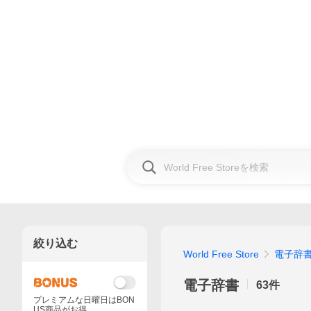
絞り込む
World Free Store
電子辞書
電子辞書
63
件
プレミアムな日曜日はBON
US商品がお得