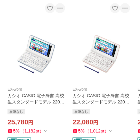
EX-word
EX-word
E
カシオ CASIO 電子辞書 高校
カシオ CASIO 電子辞書 高校
生スタンダードモデル 220コ
生スタンダードモデル 220コ
ンテンツ収録 EX-word エク
ンテンツ収録 EX-word エク
在庫なし
在庫なし
スワード ブルー XD-SX4810
スワード ピンク XD-SX4810
BU
25,780
PK
22,080
円
円
5
%
（
1,182
pt
）
5
%
（
1,012
pt
）