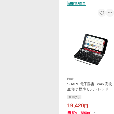
Brain
SHARP 電子辞書 Brain 高校
生向け 標準モデル レッド系
PW-H1-R
在庫なし
19,420
円
5
%
（
890
pt
）