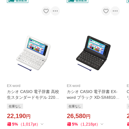
EX-word
EX-word
E
カシオ CASIO 電子辞書 高校
カシオ CASIO 電子辞書 EX-
生スタンダードモデル 220コ
word ブラック XD-SX4810B
ンテンツ収録 EX-word エク
K
在庫なし
在庫なし
スワード ホワイト XD-SX48
10WE
22,190
26,580
円
円
5
%
（
1,017
pt
）
5
%
（
1,218
pt
）