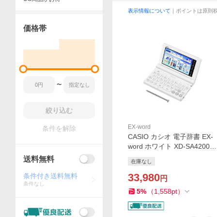
表示情報について
｜ポイントは原則
価格帯
〜
絞り込む
EX-word
条件を解除
CASIO カシオ 電子辞書 EX-
word ホワイト XD-SA4200W
E
送料無料
在庫なし
33,980
条件付き送料無料
円
条件なし
5
%
（
1,558
pt
）