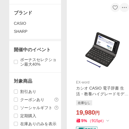
ブランド
CASIO
SHARP
開催中のイベント
ボーナスセレクショ
ン最大40%
対象商品
EX-word
カシオ CASIO 電子辞書 生
割引あり
活・教養ハイグレードモデル
クーポンあり
160コンテンツ収録 EX-word
在庫なし
エクスワード ブラック XD-S
ソーシャルギフト
X6500BK
19,980
円
定期購入
5
%
（
915
pt
）
在庫ありのみを表示