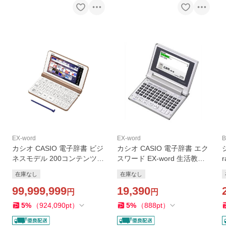
EX-word
EX-word
B
カシオ CASIO 電子辞書 ビジ
カシオ CASIO 電子辞書 エク
ネスモデル 200コンテンツ収
スワード EX-word 生活教養
録 EX-word エクスワード ピ
向けモデル 50コンテンツ収
在庫なし
在庫なし
ンクゴールド XD-SX8500PG
録 XD-C500GD シャンパン
99,999,999
ゴールド 50音キー配列
19,390
円
円
5
%
（
924,090
pt
）
5
%
（
888
pt
）