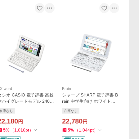
X-word
Brain
カシオ CASIO 電子辞書 高校
シャープ SHARP 電子辞書 B
生ハイグレードモデル 240コ
rain 中学生向け ホワイト系
ンテンツ収録 EX-word エク
PW-J1-W
在庫なし
在庫なし
スワード ホワイト XD-SX49
00WE
22,180
22,780
円
円
5
%
（
1,016
pt
）
5
%
（
1,044
pt
）