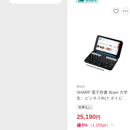
Brain
SHARP 電子辞書 Brain 大学
生・ビジネス向け ネイビー
系 PW-B1-K
在庫なし
25,190
円
5
%
（
1,155
pt
）