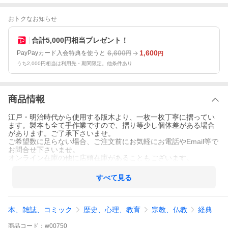
おトクなお知らせ
合計5,000円相当プレゼント！
6,600
1,600
PayPayカード入会特典を使うと
円
円
うち2,000円相当は利用先・期間限定。他条件あり
商品情報
江戸・明治時代から使用する版木より、一枚一枚丁寧に摺ってい
ます。製本も全て手作業ですので、摺り等少し個体差がある場合
があります。ご了承下さいませ。
ご希望数に足らない場合、ご注文前にお気軽にお電話やEmail等で
お問合せ下さいませ。
オンライン在庫の他に店頭在庫があることもございます。
すべて見る
本、雑誌、コミック
歴史、心理、教育
宗教、仏教
経典
商品
コード：
w00750