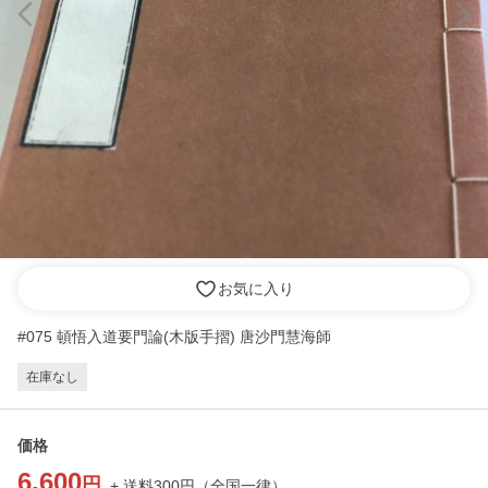
お気に入り
#075 頓悟入道要門論(木版手摺) 唐沙門慧海師
在庫なし
価格
6,600
円
+ 送料
300
円
（
全国一律
）