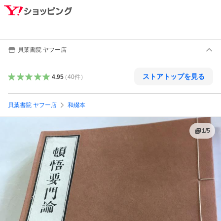
貝葉書院 ヤフー店
ストアトップを見る
4.95
（
40
件
）
貝葉書院 ヤフー店
和綴本
1
/
5