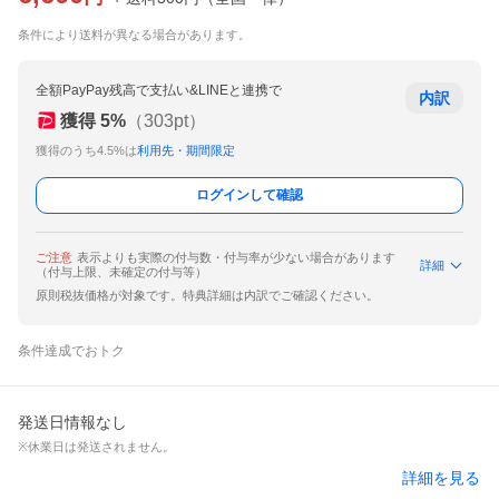
条件により送料が異なる場合があります。
全額PayPay残高で支払い&LINEと連携で
内訳
獲得
5
%
（
303
pt）
獲得のうち4.5%は
利用先・期間限定
ログインして確認
ご注意
表示よりも実際の付与数・付与率が少ない場合があります
詳細
（付与上限、未確定の付与等）
原則税抜価格が対象です。特典詳細は内訳でご確認ください。
条件達成でおトク
発送日情報なし
※休業日は発送されません。
詳細を見る