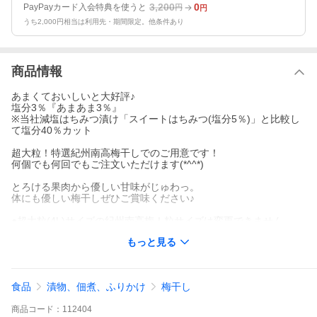
3,200
0
PayPayカード入会特典を使うと
円
円
うち2,000円相当は利用先・期間限定。他条件あり
商品情報
あまくておいしいと大好評♪
塩分3％『あまあま3％』
※当社減塩はちみつ漬け「スイートはちみつ(塩分5％)」と比較し
て塩分40％カット
超大粒！特選紀州南高梅干しでのご用意です！
何個でも何回でもご注文いただけます(*^^*)
とろける果肉から優しい甘味がじゅわっ。
体にも優しい梅干しぜひご賞味ください♪
●超大粒(4L)サイズの紀州南高梅！粒サイズは変更できません。
●漬込みなど製造の都合上、発送にお時間をいただく場合がござい
もっと見る
ます。
●包装・のしは出来ません。
●容器の形状・色が変更になる場合がございます。
●写真はイメージです。
食品
漬物、佃煮、ふりかけ
梅干し
何卒ご了承の程お願いいたします。
商品
コード：
112404
■内容量：500g