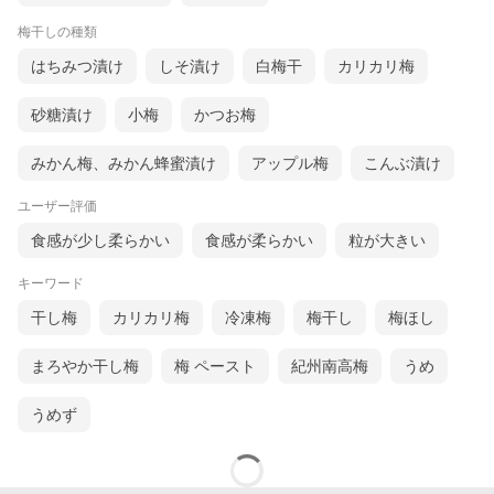
梅干しの種類
はちみつ漬け
しそ漬け
白梅干
カリカリ梅
砂糖漬け
小梅
かつお梅
みかん梅、みかん蜂蜜漬け
アップル梅
こんぶ漬け
ユーザー評価
食感が少し柔らかい
食感が柔らかい
粒が大きい
キーワード
干し梅
カリカリ梅
冷凍梅
梅干し
梅ほし
まろやか干し梅
梅 ペースト
紀州南高梅
うめ
うめず