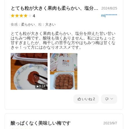
とても粒が大きく果肉も柔らかい、塩分を…
2024/8/25
4
mij********
食感
：
柔らかい
、
粒
：
大きい
とても粒が大きく果肉も柔らかい、塩分を抑えた甘い甘い
はちみつ梅です。酸味も強くありません。私にはちょっと
甘すぎましたが、梅干しの苦手な方やはちみつ梅は甘くな
きゃ！って方にはかなりオススメです。
0:14
いいね
2
酸っぱくなく美味しい梅です
2023/9/7