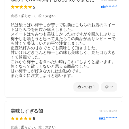
5
nic********
食感
：
柔らかい
、
粒
：
大きい
私は酸っぱい梅干しが苦手で以前はこちらのお店のスイー
トはちみつを何度か購入しました。

スイートはちみつも美味しかったのですが今回久しぶりに
梅干しを頼もうと思って見たらこの商品がありレビューで
も甘くて美味しいとの事で注文しました。

正直私好みの甘さでとても美味しく頂きました。

甘いけれどきちんと梅干しの味も美味しく、見た目も大き
くて綺麗でした。

これから梅干しを食べたい時はこれにしようと思います。

無くなって欲しくないと思える商品でした。

甘い梅干しが好きな方にはお勧めです。

また直ぐに注文しようと思います。
いいね
1
美味しすぎる🥰
2023/10/23
5
mk1********
食感
：
柔らかい
、
粒
：
大きい