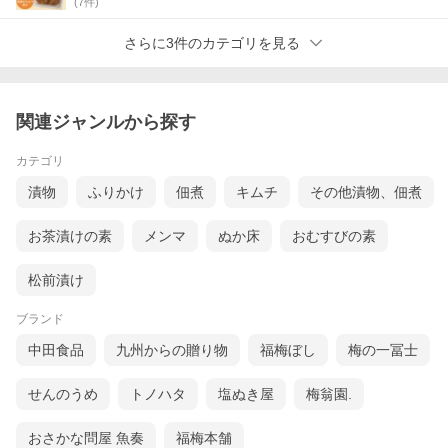
(
7
件)
さらに3件のカテゴリを見る
関連ジャンルから探す
カテゴリ
漬物
ふりかけ
佃煮
キムチ
その他漬物、佃煮
お茶漬けの素
メンマ
ぬか床
おむすびの素
松前漬け
ブランド
中田食品
九州からの贈り物
福梅ぼし
梅の一冨士
せんのうめ
トノハタ
塩ぬき屋
梅翁園.
おさかな問屋 魚奏
福梅本舗