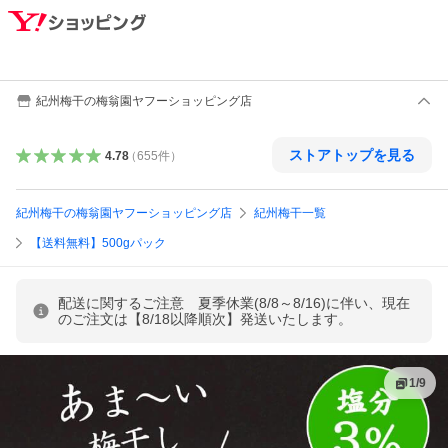
紀州梅干の梅翁園ヤフーショッピング店
ストアトップを見る
4.78
（
655
件
）
紀州梅干の梅翁園ヤフーショッピング店
紀州梅干一覧
【送料無料】500gパック
配送に関するご注意 夏季休業(8/8～8/16)に伴い、現在
のご注文は【8/18以降順次】発送いたします。
1
/
9