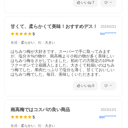
いいね
7
甘くて、柔らかくて美味！おすすめデス！
2024/2/21
5
lov********
食感
：
柔らかい
、
粒
：
大きい
はちみつ梅が大好きです。スーパーで手に取ってみます
が、塩分８%の物や、南高梅より小粒の物が多く美味しい
はちみつ梅をさがしていました。初めての方限定の10%オ
フクーポンで２箱購入しました。大きくて粒揃いのはちみ
つ梅でした。果肉たっぷりで塩分も薄く、甘くておいしい
はちみつ梅でした。毎日、美味しくいただきます。
いいね
0
南高梅ではコスパの良い商品
2023/12/1
5
qqx********
食感
：
柔らかい
、
粒
：
大きい