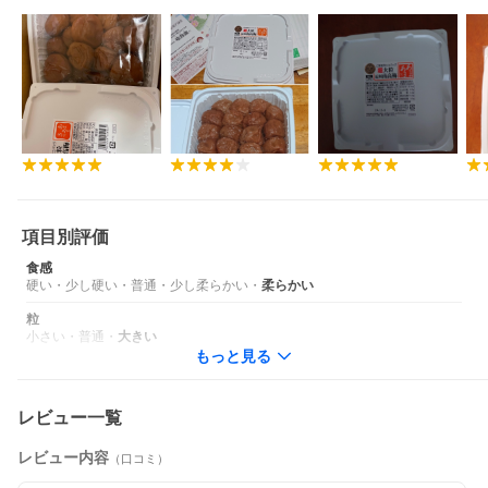
項目別評価
食感
硬い
・
少し硬い
・
普通
・
少し柔らかい
・
柔らかい
粒
小さい
・
普通
・
大きい
もっと見る
レビュー一覧
レビュー内容
（口コミ）