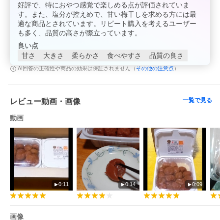
好評で、特におやつ感覚で楽しめる点が評価されていま
す。また、塩分が控えめで、甘い梅干しを求める方には最
適な商品とされています。リピート購入を考えるユーザー
も多く、品質の高さが際立っています。
良い点
甘さ
大きさ
柔らかさ
食べやすさ
品質の良さ
その他の注意点
AI回答の正確性や商品の効果は保証されません（
）
一覧で見る
レビュー動画・画像
動画
0:11
0:14
0:09
画像