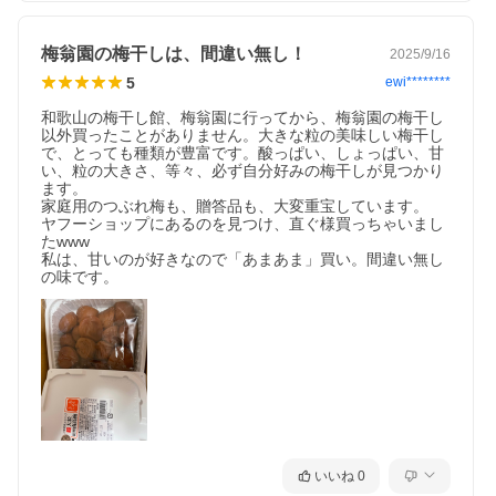
梅翁園の梅干しは、間違い無し！
2025/9/16
5
ewi********
和歌山の梅干し館、梅翁園に行ってから、梅翁園の梅干し
以外買ったことがありません。大きな粒の美味しい梅干し
で、とっても種類が豊富です。酸っぱい、しょっぱい、甘
い、粒の大きさ、等々、必ず自分好みの梅干しが見つかり
ます。

家庭用のつぶれ梅も、贈答品も、大変重宝しています。

ヤフーショップにあるのを見つけ、直ぐ様買っちゃいまし
たwww

私は、甘いのが好きなので「あまあま」買い。間違い無し
の味です。
いいね
0