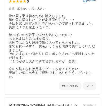
5
ois********
食感
：
柔らかい
、
粒
：
大きい
暑い夏を乗り切るために購入しました。

確か昔に購入したことがある気がして・・・

今回お試し限定と割引券があったので購入して見ました。

実家に１つと家ように２つ。

酸っぱいのが苦手で塩分も気になったので

あまあまはちみつ梅を購入。

実家ではかなり好評で気に入ってもらえました。

家でも食べやすく、実もふっくらと肉厚で美味しくいただ
きました。

そのままおやつ替わりに口にポンと入れても美味しくいた
商 品 詳 細 (名称：調味梅干)
だけます。

原材料名
梅、漬け原材料（糖類(高果糖液糖、粗糖)、食
（１つが少し大きすぎて苦労しますが　笑笑）

塩、はちみつ、醸造酢）/酸味料、ビタミンＢ
１、香料、甘味料(スクラロース)
今のが無くなれば是非リピートさせてください。

内容量
500g
原料原産地名
紀州(梅)
美味しい梅に出会えて感謝です。ありがとうございまし
塩分
3%
賞味期間
製造から5ヶ月
た。
保存方法
直射日光・高温多湿を避けて保存して下さい。
販売者
株式会社 梅翁園. 和歌山県日高郡みなべ町山内
いいね
10
1339
私の中でNo.1の梅干しが見つかりました
2024/8/12