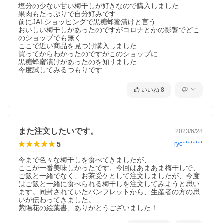
塩分の少ない甘い梅干しが好きなので購入しました

果肉もたっぷりで自分好みです

前にJALショッピングで黒糖蜂蜜漬けと言う

おいしい梅干しがあったのですがコロナとかの影響でどこ
のショップでも無く

ここで近い商品を見つけ購入しました

買ってからわかったのですがこのショップに

黒糖蜂蜜漬けがあったのを知りました

今度試してみるつもりです
いいね
8
また注文したいです。
2023/6/28
5
ryo********
今まで色々な梅干しを食べてきましたが、

ここが一番美味しかったです。今回はあまあま梅干しで、
ご飯と一緒でなく、お茶受ケとして注文しましたが、今度
はご飯と一緒に食べられる梅干しを注文してみようと思い
ます。同封されていたパンフレットから、生産者の方の思
いが伝わってきました。

紫陽花の絵葉書、ありがとうございました！