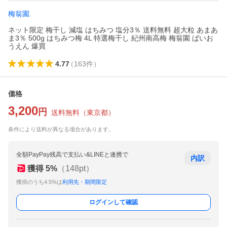
梅翁園.
ネット限定 梅干し 減塩 はちみつ 塩分3％ 送料無料 超大粒 あまあ
ま3％ 500g はちみつ梅 4L 特選梅干し 紀州南高梅 梅翁園 ばいお
うえん 爆買
4.77
（
163
件
）
価格
3,200
円
送料無料
（
東京都
）
条件により送料が異なる場合があります。
全額PayPay残高で支払い&LINEと連携で
内訳
獲得
5
%
（
148
pt）
獲得のうち4.5%は
利用先・期間限定
ログインして確認