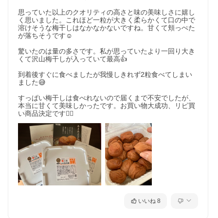
思っていた以上のクオリティの高さと味の美味しさに嬉し
く思いました。これほど一粒が大きく柔らかくて口の中で
溶けそうな梅干しはなかなかないですね。甘くて頬っぺた
が落ちそうです☺️

驚いたのは量の多さです。私が思っていたより一回り大き
くて沢山梅干しが入っていて最高👍

到着後すぐに食べましたが我慢しきれず2粒食べてしまい
ました😅

すっぱい梅干しは食べれないので届くまで不安でしたが、
本当に甘くて美味しかったです。お買い物大成功、リピ買
い商品決定です🙆‍♀️
いいね
8