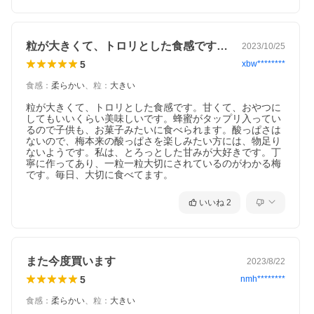
粒が大きくて、トロリとした食感です。甘…
2023/10/25
5
xbw********
食感
：
柔らかい
、
粒
：
大きい
粒が大きくて、トロリとした食感です。甘くて、おやつに
してもいいくらい美味しいです。蜂蜜がタップリ入ってい
るので子供も、お菓子みたいに食べられます。酸っぱさは
ないので、梅本来の酸っぱさを楽しみたい方には、物足り
ないようです。私は、とろっとした甘みが大好きです。丁
寧に作ってあり、一粒一粒大切にされているのがわかる梅
いいね
2
また今度買います
2023/8/22
5
nmh********
食感
：
柔らかい
、
粒
：
大きい