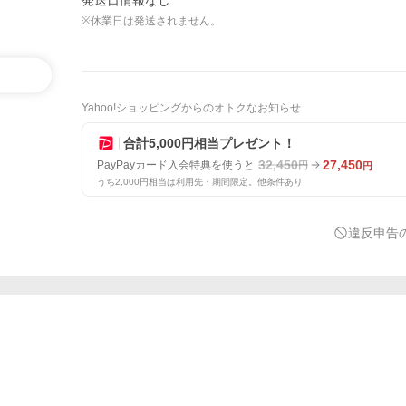
発送日情報なし
※休業日は発送されません。
Yahoo!ショッピングからのオトクなお知らせ
合計5,000円相当プレゼント！
32,450
27,450
PayPayカード入会特典を使うと
円
円
うち2,000円相当は利用先・期間限定。他条件あり
違反申告