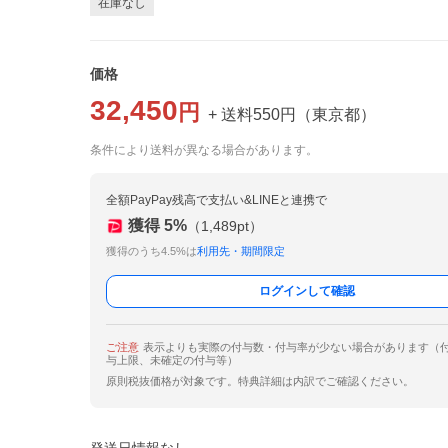
在庫なし
価格
32,450
円
+ 送料
550
円
（
東京都
）
条件により送料が異なる場合があります。
全額PayPay残高で支払い&LINEと連携で
獲得
5
%
（
1,489
pt）
獲得のうち4.5%は
利用先・期間限定
ログインして確認
ご注意
表示よりも実際の付与数・付与率が少ない場合があります（
与上限、未確定の付与等）
原則税抜価格が対象です。特典詳細は内訳でご確認ください。