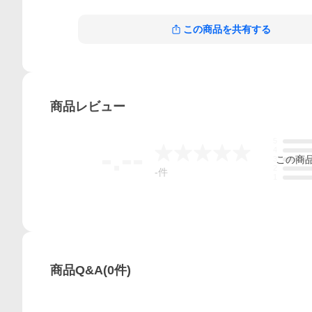
この商品を共有する
商品
レビュー
5
-.--
4
この
商
3
2
-
件
1
商品Q&A
(
0
件)