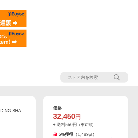
価格
ING SHA
32,450
円
+ 送料
550
円
（
東京都
）
5
%獲得
（
1,489
pt）