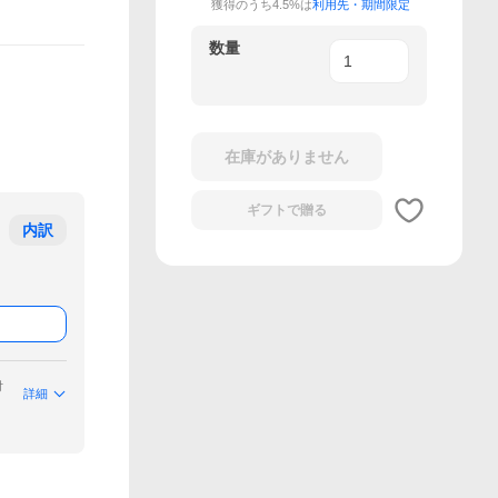
獲得のうち4.5%は
利用先・期間限定
数量
在庫がありません
ギフトで
贈る
内訳
付
詳細