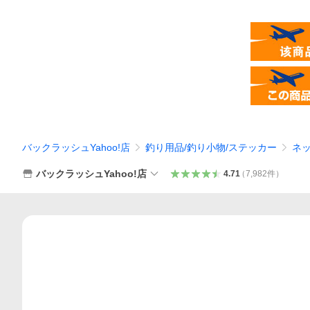
バックラッシュYahoo!店
釣り用品/釣り小物/ステッカー
ネ
バックラッシュYahoo!店
4.71
（
7,982
件
）