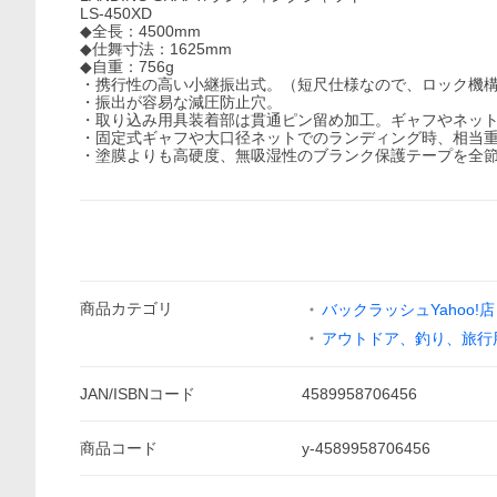
LS-450XD
◆全長：4500mm
◆仕舞寸法：1625mm
◆自重：756g
・携行性の高い小継振出式。（短尺仕様なので、ロック機
・振出が容易な減圧防止穴。
・取り込み用具装着部は貫通ピン留め加工。ギャフやネッ
・固定式ギャフや大口径ネットでのランディング時、相当
・塗膜よりも高硬度、無吸湿性のブランク保護テープを全
商品
カテゴリ
バックラッシュYahoo!店
アウトドア、釣り、旅行
JAN/ISBNコード
4589958706456
商品
コード
y-4589958706456