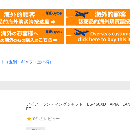
ット（玉網・ギャフ・玉の柄）
アピア ランディングシャフト LS-450XD APIA LAND
FT
0
件のレビュー