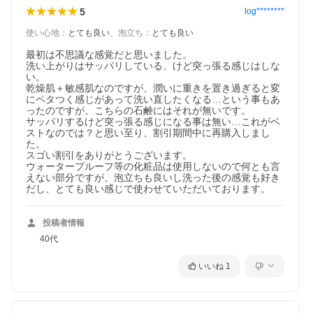
5
log********
使い心地
：
とても良い
、
泡立ち
：
とても良い
最初は不思議な感覚だと思いました。

洗い上がりはサッパリしている、けど突っ張る感じはしな
い。

乾燥肌＋敏感肌なのですが、潤いに重きを置き過ぎると変
にペタつく感じがあって洗い直したくなる…という事もあ
ったのですが、こちらの石鹸にはそれが無いです。

サッパリするけど突っ張る感じになる事は無い…これがベ
ストなのでは？と思い至り、割引期間中に再購入しまし
た。

スゴい割引をありがとうございます。

ウォータープルーフ等の化粧品は使用しないので何とも言
えない部分ですが、泡立ちも良いし洗った後の感覚も好き
だし、とても良い感じで使わせていただいております。
投稿者情報
40代
いいね
1