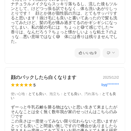
ナチュラルメイクならスッキリ落ちるし、流した後もツル
ンとして、けどつっ張る訳でもなく…体も洗いあがりしっ
とりです！　顔とか体が脂性肌の方は、とてもサッパリす
ると思います！抜け毛にも良いと書いてあったので髪も洗
ってみたけど、髪の毛が痛み過ぎてるのかギシギシになっ
てしまい、私の髪の毛には　ちょっと😅て感じでした〜

香りは、なんだろう？ちょっと懐かしいよぅな粘土？のよ
ぅな…悪い意味ではなく😅　体には香りは残りませんでし
た。
いいね
9
顔のパックしたら白くなります
2025/12/2
5
byg********
使い心地
：
とても良い
、
泡立ち
：
とても良い
、
汚れ落ち
：
とても良
い
ずーっと牛乳石鹸を勝る物はないと思い生きて来ましたが
そんなことは全く無く数年我が家のせっけんはこちらのみ
♡です　

この良さは一度使ってみない限り伝わらないと思いますが
とっても良いこと間違い無しですので機会がありましたら
皆さまも一度使ってみて下さいお肌の事をとても考え研究