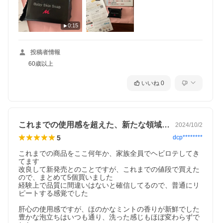
0:15
投稿者情報
60歳以上
いいね
0
これまでの使用感を超えた、新たな領域か⁈
2024/10/2
5
dcp********
これまでの商品をここ何年か、家族全員でヘビロテしてき
てます

改良して新発売とのことですが、これまでの値段で買えた
ので、まとめて5個買いました

経験上で品質に間違いはないと確信してるので、普通にリ
ピートする感覚でした

肝心の使用感ですが、ほのかなミントの香りが新鮮でした

豊かな泡立ちはいつも通り、洗った感じもほぼ変わらずで