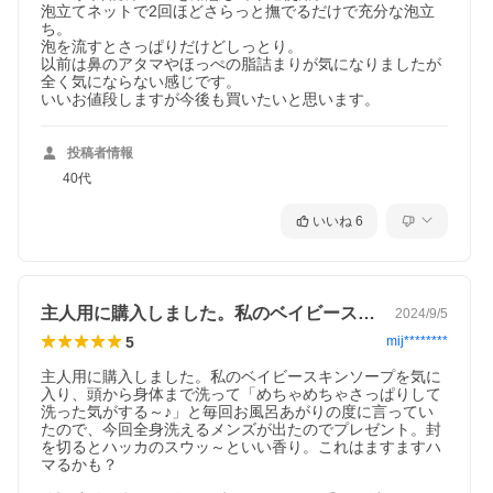
泡立てネットで2回ほどさらっと撫でるだけで充分な泡立
ち。

泡を流すとさっぱりだけどしっとり。

以前は鼻のアタマやほっぺの脂詰まりが気になりましたが
全く気にならない感じです。

いいお値段しますが今後も買いたいと思います。
投稿者情報
40代
いいね
6
主人用に購入しました。私のベイビースキ…
2024/9/5
5
mij********
主人用に購入しました。私のベイビースキンソープを気に
入り、頭から身体まで洗って「めちゃめちゃさっぱりして
洗った気がする～♪」と毎回お風呂あがりの度に言ってい
たので、今回全身洗えるメンズが出たのでプレゼント。封
を切るとハッカのスウッ～といい香り。これはますますハ
マるかも？
