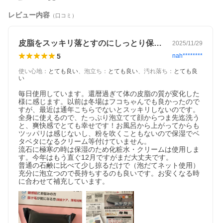
レビュー内容
（口コミ）
皮脂をスッキリ落とすのにしっとり保湿性◎
2025/11/29
5
nah********
使い心地
：
とても良い
、
泡立ち
：
とても良い
、
汚れ落ち
：
とても良
い
毎日使用しています。還暦過ぎて体の皮脂の質が変化した
様に感じます。以前は冬場はフコちゃんでも良かったので
すが、最近は通年こちらでないとスッキリしないのです。
全身に使えるので、たっぷり泡立てて顔からつま先迄洗う
と、爽快感でとても幸せです！お風呂から上がってからも
ツッパリは感じないし、粉を吹くこともないので保湿でベ
タベタになるクリーム等付けていません。

流石に極寒の時は保湿のため化粧水・クリームは使用しま
す。今年はもう直ぐ12月ですがまだ大丈夫です。

普通の石鹸に比べて少し掠るだけで（泡だてネット使用）
充分に泡立つので長持ちするのも良いです。お安くなる時
に合わせて補充しています。