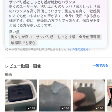
サッパリ感としっとり感が絶妙なバランス
多くのユーザーが、洗い上がりのサッパリ感としっとり感
のバランスを高く評価しています。泡立ちも良く、敏感肌
の方でも使いやすいとの声が多く、全身に使用できる点も
好評です。特に、乾燥肌の方でも突っ張らず、保湿が不要
と感じる方が多いようです。
良い点
泡立ちが良い
サッパリ感
しっとり感
全身使用可能
敏感肌でも安心
その他の注意点
AI回答の正確性や商品の効果は保証されません（
）
一覧で見る
レビュー動画・画像
動画
0:09
0:06
0:06