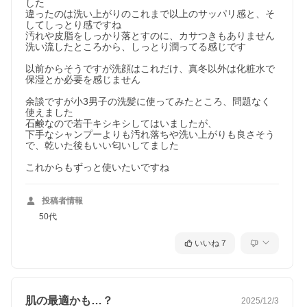
した

違ったのは洗い上がりのこれまで以上のサッパリ感と、そ
してしっとり感ですね

汚れや皮脂をしっかり落とすのに、カサつきもありません

洗い流したところから、しっとり潤ってる感じです

以前からそうですが洗顔はこれだけ、真冬以外は化粧水で
保湿とか必要を感じません

余談ですが小3男子の洗髪に使ってみたところ、問題なく
使えました

石鹸なので若干キシキシしてはいましたが、

下手なシャンプーよりも汚れ落ちや洗い上がりも良さそう
で、乾いた後もいい匂いしてました

これからもずっと使いたいですね
投稿者情報
50代
いいね
7
肌の最適かも…？
2025/12/3