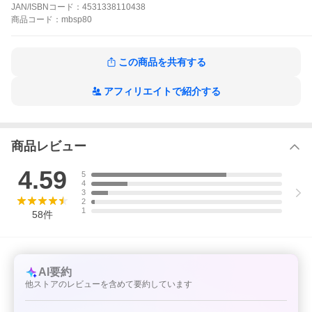
もちろん女性の方にもお使い頂けます。
JAN/ISBNコード：
4531338110438
商品
コード：
mbsp80
この商品を共有する
アフィリエイトで紹介する
商品レビュー
4.59
5
4
3
2
1
58
件
AI要約
他ストアのレビューを含めて要約しています