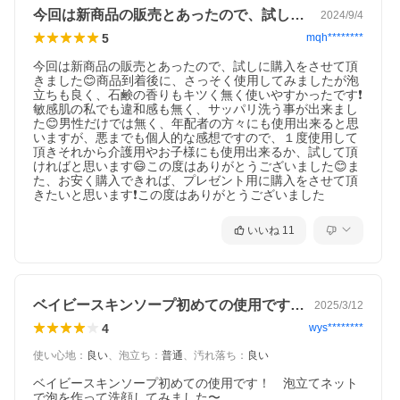
今回は新商品の販売とあったので、試しに…
2024/9/4
5
mqh********
今回は新商品の販売とあったので、試しに購入をさせて頂
きました😊商品到着後に、さっそく使用してみましたが泡
立ちも良く、石鹸の香りもキツく無く使いやすかったです❗️
敏感肌の私でも違和感も無く、サッパリ洗う事が出来まし
た😊男性だけでは無く、年配者の方々にも使用出来ると思
いますが、悪までも個人的な感想ですので、１度使用して
頂きそれから介護用やお子様にも使用出来るか、試して頂
ければと思います😄この度はありがとうございました😊ま
た、お安く購入できれば、プレゼント用に購入をさせて頂
きたいと思います❗️この度はありがとうございました
いいね
11
ベイビースキンソープ初めての使用です！…
2025/3/12
4
wys********
使い心地
：
良い
、
泡立ち
：
普通
、
汚れ落ち
：
良い
ベイビースキンソープ初めての使用です！　泡立てネット
で泡を作って洗顔してみました〜
