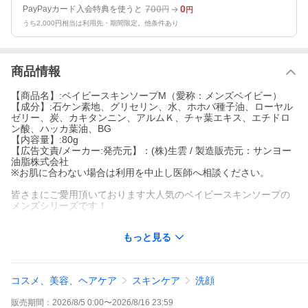
700
0
PayPayカード入会特典を使うと
円
円
うち2,000円相当は利用先・期間限定。他条件あり
商品情報
【商品名】:ベイビースキンソープM（愛称：メンズベイビー）
【成分】:石ケン素地、グリセリン、水、ホホバ種子油、ローヤル
ゼリー、炭、カキタンニン、アルムＫ、チャ葉エキス、エチドロ
ン酸、ハッカ葉油、BG
【内容量】:80g
【広告文責/メーカー:発売元】：(株)生雲 / 製造販売元：サンヨー
油脂株式会社
※お肌に合わない場合は利用を中止し医師へ相談ください。
皆さまにご愛用頂いております大人気のベイビースキンソープの
メンズシリーズです！
『ベイビースキンソープＭ（愛称：メンズベイビー）』
もっと見る
ベイビースキンソープの成分やさっぱりなのに潤う洗い上がりは
そのままに、メンズのお悩みであるニオイや肌汚れを除去する成
分を追加した、男性のための【最高の石鹸】です。
コスメ、美容、ヘアケア
スキンケア
洗顔
ペパーミントの香りで気分も爽快♪
販売期間：
2026/8/5 0:00
〜
2026/8/16 23:59
旦那様や息子さんへのプレゼントにいかがでしょうか？