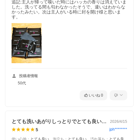
追記:主人が帰って嗅いだ時にはハッカの香りは消えていま
した。洗ってる間も匂わなかったそうで、違いはわからな
かったみたい。次は主人がいる時に封を開け様と思いま
す。
投稿者情報
50代
いいね
0
とても洗いあがりしっとりでとても良いです
2026/4/15
5
jph********
使い心地
：
とても良い
、
泡立ち
：
とても良い
、
汚れ落ち
：
とても良