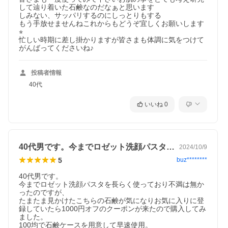
して辿り着いた石鹸なのだなぁと思います

しみない、サッパリするのにしっとりもする

もう手放せませんねこれからもどうぞ宜しくお願いします
⭐︎

忙しい時期に差し掛かりますが皆さまも体調に気をつけて
がんばってくださいね♪
投稿者情報
40代
いいね
0
40代男です。今までロゼット洗顔パスタ…
2024/10/9
5
buz********
40代男です。

今までロゼット洗顔パスタを長らく使っており不満は無か
ったのですが、

たまたま見かけたこちらの石鹸が気になりお気に入りに登
録していたら1000円オフのクーポンが来たので購入してみ
ました。

100均で石鹸ケースを用意して早速使用。
