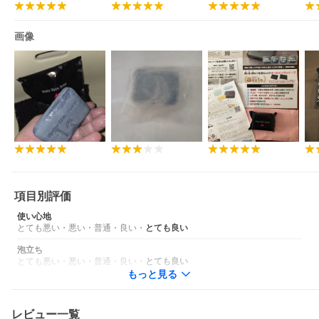
画像
項目別評価
使い心地
とても悪い
・
悪い
・
普通
・
良い
・
とても良い
泡立ち
とても悪い
・
悪い
・
普通
・
良い
・
とても良い
もっと見る
レビュー一覧