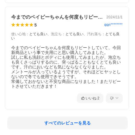
今までのベイビーちゃんを何度もリピート…
2024/11/1
5
qqn********
使い心地
：
とても良い
、
泡立ち
：
とても良い
、
汚れ落ち
：
とても良
い
今までのベイビーちゃんを何度もリピートしていて、今回
新商品という事で夫用にと思い購入してみました。

試しに私も洗顔とボディにも使用してみましたが、泡立ち
も良くさっぱりするのに、突っぱることもなくとても良い
です。汗のにおいなども気にならなくなりました。

メントールが入っているようですが、それほどヒヤッとし
ないので冬でも使用できそうです。

常備しておかないと不安な商品になりました！またリピー
トさせていただきます！
いいね
2
すべてのレビューを見る