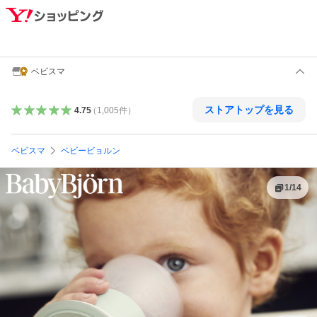
ベビスマ
ストアトップを見る
4.75
（
1,005
件
）
ベビスマ
ベビービョルン
1
/
14