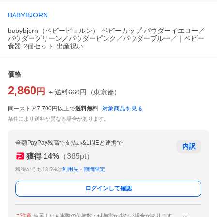
BABYBJORN
babybjorn（ベビービョルン） ベビーカップ パウダーイエロー／
パウダーグリーン／パウダーピンク／パウダーブルー／｜ベビー
食器 2個セット 出産祝い
価格
2,860
円
+ 送料
660
円
（
東京都
）
同一ストア7,700円以上で
送料無料
対象商品を見る
条件により送料が異なる場合があります。
全額PayPay残高で支払い&LINEと連携で
内訳
獲得
14
%
（
365
pt）
獲得のうち13.5%は
利用先・期間限定
ログインして確認
ご注意
表示よりも実際の付与数・付与率が少ない場合があります