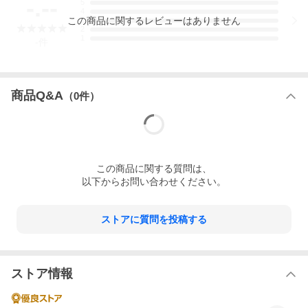
-.--
5
4
この
商品
に関するレビューはありません
3
2
1
-
件
商品Q&A
（
0
件）
この
商品
に関する質問は、
ベビービョルン ベビーカップは、パパやママが使うような「フ
以下からお問い合わせください。
タ」なしのグラスで飲む練習をするお子様に最適。人間工学に配
慮し、小さな手にもしっかりフィット。また、倒れにくい工夫が
されており、お子様の大きな意欲をサポートします。「ひとりで
ストアに質問を投稿する
飲める」が楽しくなるカップです。
ストア情報