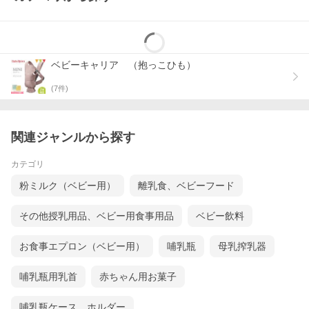
ベビーキャリア （抱っこひも）
(
7
件)
関連ジャンルから探す
カテゴリ
粉ミルク（ベビー用）
離乳食、ベビーフード
その他授乳用品、ベビー用食事用品
ベビー飲料
お食事エプロン（ベビー用）
哺乳瓶
母乳搾乳器
哺乳瓶用乳首
赤ちゃん用お菓子
ベビービョルン ベビーカップは、生後８ヶ月以上のお子様にお勧
めします。お子様の小さな手でも、しっかり握れるちょうど良い
くびれがあり、しっかりとカップを持つことができます。つかみ
哺乳瓶ケース、ホルダー