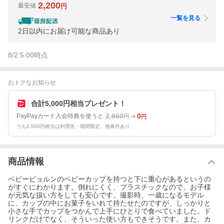
2,200
最安値
円
一覧を見る
2日以内にお届け可能な商品あり
8/2 5:00
時点
おトクなお知らせ
合計5,000円相当プレゼント！
2,860
0
PayPayカード入会特典を使うと
円
円
うち2,000円相当は利用先・期間限定。他条件あり
商品情報
ベビービョルンのベビーカップを持つと下に重心があるというの
がすぐにわかります。倒れにくく、プラスチックなので、お子様
が元気な扱い方をしても安心です。撮影時、一歳になるモデル
に、カップの中にお菓子をいれて持たせたのですが、しっかりと
小さな手でカップをつかんで上手にひとりで食べていました。ド
リンクだけでなく、そういった使い方もできそうです。また、カ