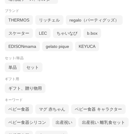
やすいフィット感、ソフトでつかみやすい素材で使い心地バツグ
ンです。
ブランド
THERMOS
リッチェル
regalo（パーティグッズ）
スケーター
LEC
ちゃいなび
b.box
EDISONmama
gelato pique
KEYUCA
セット/単品
単品
セット
ギフト用
ギフト、贈り物用
キーワード
ベビー食器
マグ 赤ちゃん
ベビー食器 キャラクター
ベビー食器シリコン
出産祝い
出産祝い 離乳食セット