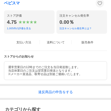
ベビスマ
ストア評価
注文キャンセル発生率
4.75
0.00％
1,005
件の評価を見る
注文キャンセル発生率とは？
支払い方法
送料について
販売条件
ストアからのお知らせ
通常営業日の12時までのご注文を当日発送致します。
当店休業日のご注文は翌営業日発送となります。
※メーカー直送品、取寄せ品は別途ご連絡いたします。
ベビービョルン ベビーカップは、低い重心と底にゴムをつけた幅
広い脚によってしっかりと置けます。底部分の形状が広くなって
違反
商品の
申告をする
いるため安定性がよく、お子様が強く押しても横に滑るので倒れ
ません。便利な目盛りや、注ぎ過ぎ防止のデザインもほどこされ
ており、パパママにもやさしいカップです。
カテゴリから探す