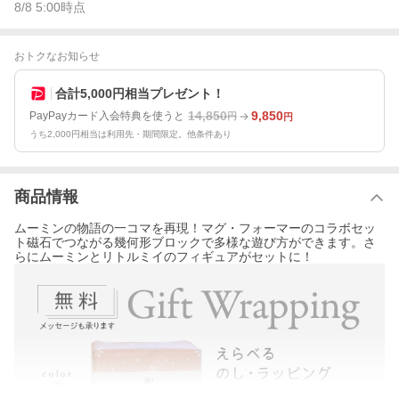
8/8 5:00
時点
おトクなお知らせ
合計5,000円相当プレゼント！
14,850
9,850
PayPayカード入会特典を使うと
円
円
うち2,000円相当は利用先・期間限定。他条件あり
商品情報
ムーミンの物語の一コマを再現！マグ・フォーマーのコラボセッ
ト磁石でつながる幾何形ブロックで多様な遊び方ができます。さ
らにムーミンとリトルミイのフィギュアがセットに！