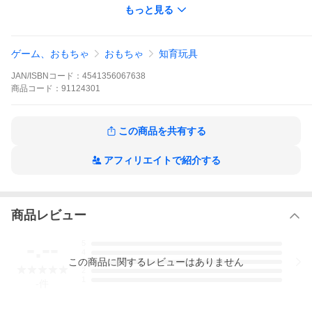
もっと見る
ゲーム、おもちゃ
おもちゃ
知育玩具
JAN/ISBNコード：
4541356067638
商品
コード：
91124301
この商品を共有する
アフィリエイトで紹介する
ラッピングをご希望の方は、選択肢で包装紙の色と、のしがけの
有無（柄を含む）をお選びください。
メッセージを添えたい方は、買い物かご内にある備考欄にお書き
商品レビュー
ください。
-.--
5
4
この
商品
に関するレビューはありません
3
2
1
-
件