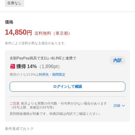
在庫なし
価格
14,850
円
送料無料
（
東京都
）
条件により送料が異なる場合があります。
全額PayPay残高で支払い&LINEと連携で
内訳
獲得
14
%
（
1,896
pt）
獲得のうち13.5%は
利用先・期間限定
ログインして確認
ご注意
表示よりも実際の付与数・付与率が少ない場合があります
詳細
（付与上限、未確定の付与等）
原則税抜価格が対象です。特典詳細は内訳でご確認ください。
条件達成でおトク