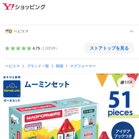
ベビスマ
ストアトップを見る
4.75
（
1,005
件
）
ベビスマ
ブランド一覧
韓国
マグフォーマー
1
/
18