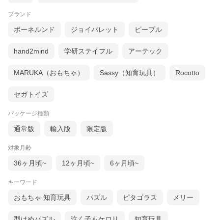
ブランド
ボーネルンド
ジョイパレット
ピープル
hand2mind
学研ステイフル
アーテック
MARUKA（おもちゃ）
Sassy（知育玩具）
Rocotto
セガトイズ
パッケージ種類
通常版
輸入版
限定版
対象月齢
36ヶ月頃~
12ヶ月頃~
6ヶ月頃~
キーワード
おもちゃ 知育玩具
パズル
ピタゴラス
メリー
型はめパズル
泣く子もケロリ
知育玩具