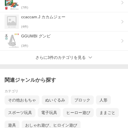
(
7
件)
ccaccam.J カカムジェー
(
4
件)
GGUMBI グンビ
(
3
件)
さらに3件のカテゴリを見る
関連ジャンルから探す
カテゴリ
その他おもちゃ
ぬいぐるみ
ブロック
人形
スポーツ玩具
電子玩具
ヒーロー遊び
ままごと
遊具
おしゃれ遊び、ヒロイン遊び