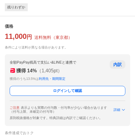
残りわずか
価格
11,000
円
送料無料
（
東京都
）
条件により送料が異なる場合があります。
全額PayPay残高で支払い&LINEと連携で
内訳
獲得
14
%
（
1,405
pt）
獲得のうち13.5%は
利用先・期間限定
ログインして確認
ご注意
表示よりも実際の付与数・付与率が少ない場合があります
詳細
（付与上限、未確定の付与等）
原則税抜価格が対象です。特典詳細は内訳でご確認ください。
条件達成でおトク