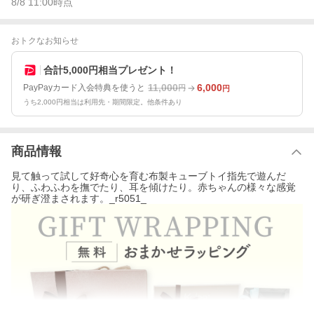
8/8 11:00
時点
おトクなお知らせ
合計5,000円相当プレゼント！
11,000
6,000
PayPayカード入会特典を使うと
円
円
うち2,000円相当は利用先・期間限定。他条件あり
商品情報
見て触って試して好奇心を育む布製キューブトイ指先で遊んだ
り、ふわふわを撫でたり、耳を傾けたり。赤ちゃんの様々な感覚
が研ぎ澄まされます。_r5051_