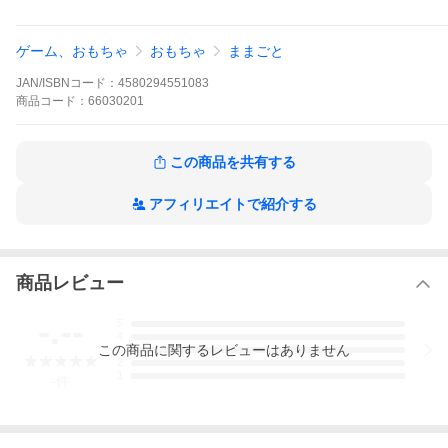
ゲーム、おもちゃ
おもちゃ
ままごと
JAN/ISBNコード：
4580294551083
商品
コード：
66030201
この商品を共有する
アフィリエイトで紹介する
ラッピングをご希望の方は、選択肢で包装紙の色と、のしがけの
有無（柄を含む）をお選びください。
メッセージを添えたい方は、買い物かご内にある備考欄にお書き
商品レビュー
ください。
-.--
5
4
この
商品
に関するレビューはありません
3
2
1
-
件