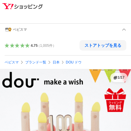
ベビスマ
ストアトップを見る
4.75
（
1,005
件
）
ベビスマ
ブランド一覧
日本
DOU ドウ
1
/
17