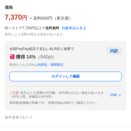
価格
7,370
円
+ 送料
660
円
（
東京都
）
同一ストア7,700円以上で
送料無料
対象商品を見る
条件により送料が異なる場合があります。
全額PayPay残高で支払い&LINEと連携で
内訳
獲得
14
%
（
940
pt）
獲得のうち13.5%は
利用先・期間限定
ログインして確認
ご注意
表示よりも実際の付与数・付与率が少ない場合があります
詳細
（付与上限、未確定の付与等）
原則税抜価格が対象です。特典詳細は内訳でご確認ください。
条件達成でおトク