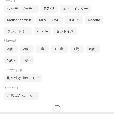
ブランド
ウッディプッディ
RiZKiZ
エド・インター
Mother garden
MRG JAPAN
HOPPL
Rocotto
タカラトミー
smart-i
セガトイズ
対象年齢
3歳~
2歳~
6歳~
1.5歳~
1歳~
8歳~
5歳~
4歳~
ユーザー評価
耐久性が壊れにくい
キーワード
お店屋さんごっこ