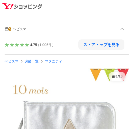
ベビスマ
ストアトップを見る
4.75
（
1,005
件
）
ベビスマ
月齢一覧
マタニティ
1
/
13