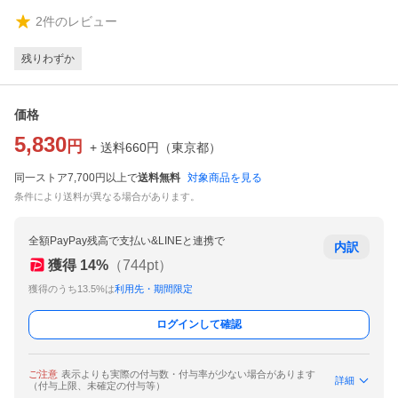
2
件のレビュー
残りわずか
価格
5,830
円
+ 送料
660
円
（
東京都
）
同一ストア7,700円以上で
送料無料
対象商品を見る
条件により送料が異なる場合があります。
全額PayPay残高で支払い&LINEと連携で
内訳
獲得
14
%
（
744
pt）
獲得のうち13.5%は
利用先・期間限定
ログインして確認
ご注意
表示よりも実際の付与数・付与率が少ない場合があります
詳細
（付与上限、未確定の付与等）