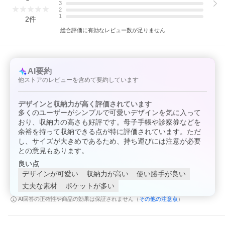
3
2
メール便をご希望の方は、購入手続き画面の「配送方法」の「変
1
更」から、メール便を選択して下さい。
2
件
総合評価に有効なレビュー数が足りません
◆◇◆サービス特典◆◇◆
◆ラッピング無料
AI要約
他ストアのレビューを含めて要約しています
デザインと収納力が高く評価されています
多くのユーザーがシンプルで可愛いデザインを気に入って
おり、収納力の高さも好評です。母子手帳や診察券などを
余裕を持って収納できる点が特に評価されています。ただ
し、サイズが大きめであるため、持ち運びには注意が必要
との意見もあります。
良い点
デザインが可愛い
収納力が高い
使い勝手が良い
丈夫な素材
ポケットが多い
その他の注意点
AI回答の正確性や商品の効果は保証されません（
）