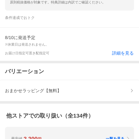
原則税抜価格が対象です。特典詳細は内訳でご確認ください。
条件達成でおトク
8/10に発送予定
※休業日は発送されません。
詳細を見る
お届け日指定可
置き配指定可
バリエーション
おまかせラッピング【無料】
他ストアでの取り扱い（全
134
件）
2,200
最安値
一覧を見る