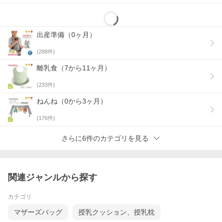
出産準備（0ヶ月）
(
288
件)
離乳食（7から11ヶ月）
(
233
件)
ねんね（0から3ヶ月）
●サイズ： 約18.5×25.5cm
(
176
件)
●素材： 合皮 ポリウレタン100%
※15×21cmまでの母子手帳に対応。自治体によってサイズが異
なりますので、ご確認ください。
さらに6件のカテゴリを見る
※※Lサイズの母子手帳が透明のカバーをつけたまま入れられま
す。
●メーカー所在国： 日本
●生産国： 中国
関連ジャンルから探す
カテゴリ
10mois（ディモア） 母子手帳ケース一覧＞＞
マザーズバッグ
授乳クッション、授乳枕