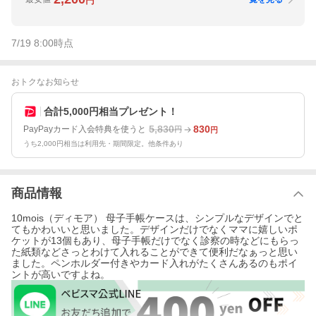
円
7/19 8:00
時点
おトクなお知らせ
合計5,000円相当プレゼント！
5,830
830
PayPayカード入会特典を使うと
円
円
うち2,000円相当は利用先・期間限定。他条件あり
商品情報
10mois（ディモア） 母子手帳ケースは、シンプルなデザインでと
てもかわいいと思いました。デザインだけでなくママに嬉しいポ
ケットが13個もあり、母子手帳だけでなく診察の時などにもらっ
た紙類などさっとわけて入れることができて便利だなぁっと思い
ました。ペンホルダー付きやカード入れがたくさんあるのもポイ
ントが高いですよね。