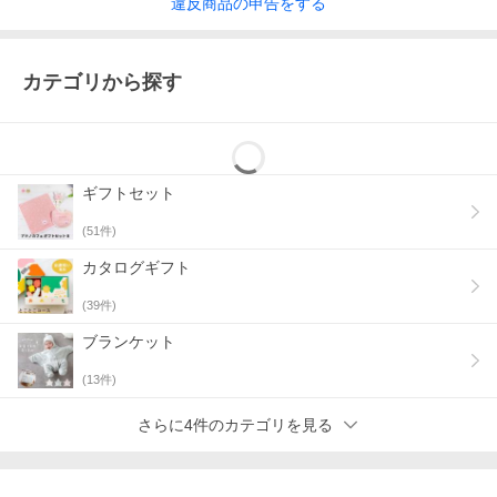
違反
商品の
申告をする
カテゴリから探す
ギフトセット
(
51
件)
カタログギフト
(
39
件)
ブランケット
(
13
件)
さらに4件のカテゴリを見る