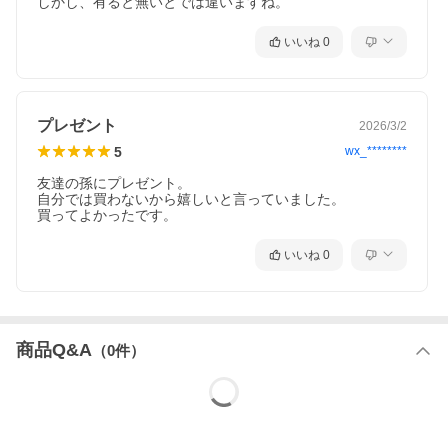
しかし、有ると無いとでは違いますね。
いいね
0
プレゼント
2026/3/2
5
wx_********
友達の孫にプレゼント。

自分では買わないから嬉しいと言っていました。

買ってよかったです。
いいね
0
商品Q&A
（
0
件）