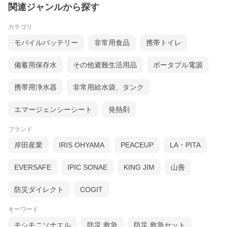
関連ジャンルから探す
カテゴリ
モバイルバッテリー
非常用食品
携帯トイレ
備蓄用保存水
その他避難生活用品
ポータブル電源
携帯用浄水器
非常用給水袋、タンク
エマージェンシーシート
発熱剤
ブランド
岸田産業
IRIS OHYAMA
PEACEUP
LA・PITA
EVERSAFE
IPIC SONAE
KING JIM
山善
防災ダイレクト
COGIT
キーワード
モシモニソナエル
防災 救急
防災 救急セット