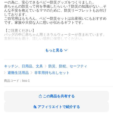
ーの為に、安心できるベビー防災グッズをつくりました。
赤ちゃんの防災って何を準備したらいい？防災の知識がない…そ
んな不安を抱えているママのために、防災リーフレットもお付け
しております。
ご自宅用はもちろん、ベビー防災セットは出産祝いにもおすすめ
です。家族や大切な人に想いが伝わるギフトです。
【ご注意ください】
バッグの中に赤ちゃん用ミネラルウォーターが含まれています。
直射日光を避け、涼しい場所に保管してください。
◆関連ワード
もっと見る
防災 赤ちゃん ベビー 災害用 出産祝 0歳児 避難 津波 地震 非常用
バッグ 携帯 防寒 おむつ 哺乳瓶 ミルク 除菌 使い捨て チューボ マ
マバッグ ベビー用品 アルミブランケット ギフト 名入れ 保存水 マ
ザーズバッグ 親戚 友人 家族 先輩 娘 息子3人家族 赤ちゃんと防災
キッチン、日用品、文具
防災、防犯、セーフティ
"
避難生活用品
非常用持ち出しセット
商品
コード：
bss-1
この商品を共有する
アフィリエイトで紹介する