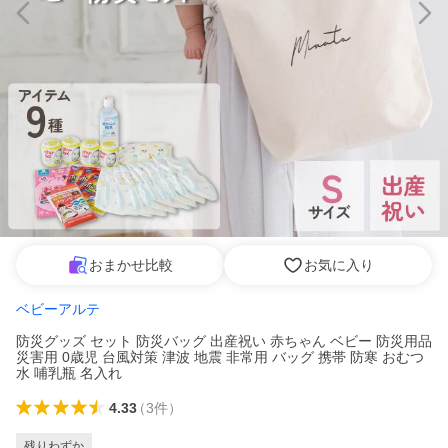
おまかせ比較
お気に入り
ベビーアルテ
防災グッズ セット 防災バッグ 出産祝い 赤ちゃん ベビー 防災用品
災害用 0歳児 台風対策 津波 地震 非常用 バッグ 携帯 防寒 おむつ
水 哺乳瓶 名入れ
4.33
（
3
件
）
残りわずか