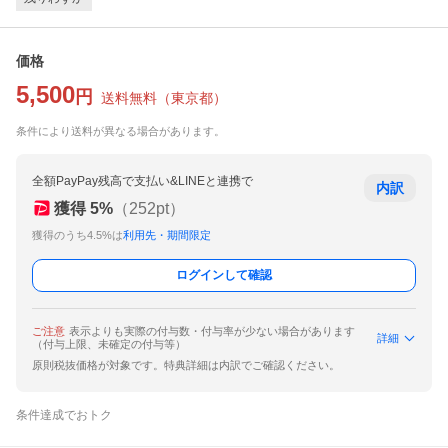
価格
5,500
円
送料無料
（
東京都
）
条件により送料が異なる場合があります。
全額PayPay残高で支払い&LINEと連携で
内訳
獲得
5
%
（
252
pt）
獲得のうち4.5%は
利用先・期間限定
ログインして確認
ご注意
表示よりも実際の付与数・付与率が少ない場合があります
詳細
（付与上限、未確定の付与等）
原則税抜価格が対象です。特典詳細は内訳でご確認ください。
条件達成でおトク