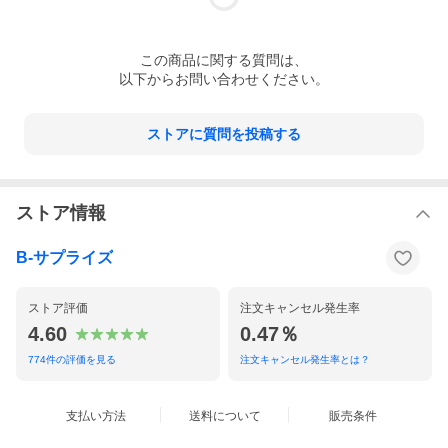
美しさをまとったTE-Q3は、業界最小クラスのノイズキャン
セリングイヤホンです。従来モデルより約33%もの小型化に
成功し、徹底的にデッドスペースを排除した設計が特徴で
この
商品
に関する質問は、
す。
以下からお問い合わせください。
進化したアクティブノイズキャンセリングを搭載し、新型プ
ロセッサーによって静寂の中で音楽だけに没入できる空間へ
ストアに質問を投稿する
と導きます。高音質の再現を追求したTE-Q3は、パワフルで
ありながらリアリティあふれるサウンドを実現しています。
熟成を重ねた10mmドライバーを使用し、過去のQシリーズ
ストア情報
で培ったノウハウを基に改善を重ねました。中低音域と伸び
やかな高音域を両立し、豊かな音楽体験を提供します。
B-サプライズ
ストア評価
注文キャンセル発生率
4.60
0.47％
774
件の評価を見る
注文キャンセル発生率とは？
支払い方法
送料について
販売条件