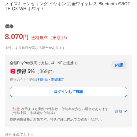
ノイズキャンセリング イヤホン 完全ワイヤレス Bluetooth AVIOT
TE-Q3-WH ホワイト
価格
8,070
円
送料無料
（
東京都
）
条件により送料が異なる場合があります。
全額PayPay残高で支払い&LINEと連携で
内訳
獲得
5
%
（
369
pt）
獲得のうち4.5%は
利用先・期間限定
ログインして確認
ご注意
表示よりも実際の付与数・付与率が少ない場合があります
詳細
（付与上限、未確定の付与等）
原則税抜価格が対象です。特典詳細は内訳でご確認ください。
条件達成でおトク