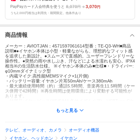
8,070
3,070
PayPayカード入会特典を使うと
円
円
うち2,000円相当は利用先・期間限定。他条件あり
商品情報
メーカー：AVIOTJAN：4571597061614型番：TE-Q3-WH■商品
説明■●イヤホン本体は小型・軽量ながらも、理想的なフィット感
を追求した新設計。●スムーズで直感的。ユーザーフレンドリーな
操作性。●突然の雨や水しぶき、汗などによる水濡れも安心。IPX4
相当※の生活防水仕様。 ※イヤホン本体のみ■仕様■・ドライバー:
φ10mmダイナミック型
・内蔵マイク:高性能MEMSマイク×1(片側)
・バッテリー容量:イヤホン片耳50mAh/ケース380mAh
・最大連続使用時間（約）:通話5.5時間、音楽再生11.5時間（ケー
ス併用で42時間）※再生時間は使用環境により変動する可能性が
あります。
・付属品:イヤーピース(XS/S/M/L各サイズ１ペア)、USBType-Cケ
ーブル1本、ユーザーマニュアル、製品保証登録カード
もっと見る
・Bluetooth ver:5.3
メーカー：AVIOT
JAN：4571597061614
型番：TE-Q3-WH
テレビ、オーディオ、カメラ
オーディオ機器
■商品説明■
イヤホン、ヘッドホン
イヤホン