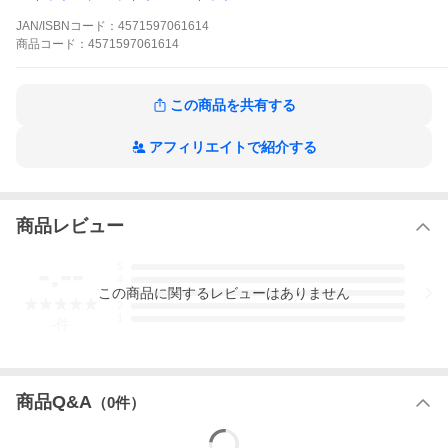
●イヤホン本体は小型・軽量ながらも、理想的なフィット感を追求
した新設計。
JAN/ISBNコード：
4571597061614
●スムーズで直感的。ユーザーフレンドリーな操作性。
商品
コード：
4571597061614
●突然の雨や水しぶき、汗などによる水濡れも安心。IPX4相当※の
生活防水仕様。 ※イヤホン本体のみ
■仕様■
この商品を共有する
・ドライバー:φ10mmダイナミック型
・内蔵マイク:高性能MEMSマイク×1(片側)
・バッテリー容量:イヤホン片耳50mAh/ケース380mAh
アフィリエイトで紹介する
・最大連続使用時間（約）:通話5.5時間、音楽再生11.5時間（ケー
ス併用で42時間）※再生時間は使用環境により変動する可能性が
あります。
・付属品:イヤーピース(XS/S/M/L各サイズ１ペア)、USBType-Cケ
商品レビュー
ーブル1本、ユーザーマニュアル、製品保証登録カード
・Bluetooth ver:5.3
-.--
5
4
商品画像の文字起こし（AI自動生成）
この
商品
に関するレビューはありません
3
2
1
以下の情報は商品画像からAIで自動生成されており、不正確な可能
-
件
性があります。
業界最小クラスのノイズキャンセリングイヤホ
商品Q&A
（
0
件）
ンTE-Q3のご紹介