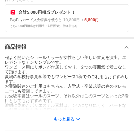
合計5,000円相当プレゼント！
10,800
5,800
PayPayカード入会特典を使うと
円
円
うち2,000円相当は利用先・期間限定。他条件あり
商品情報
程よく開いたショールカラーが女性らしい美しい首元を演出。エ
レガントなアンサンブルです。
ワンピース用にリボンが付属しており、２つの雰囲気で着こなし
て頂けます。
夏場の学校行事見学等でもワンピース1着でのご利用もおすすめし
ます。
お受験関連のご利用はもちろん、入学式・卒業式等の春のセレモ
ニーにも着回しできます。
お受験本番はウールのスーツ、それ以外はこのスーツといった2着
目としてもおすすめです。
濃紺に染めたポリエステル素材は、シワになりにくく、ハードな
ご利用でも気を使う必要はありません。
また、ご家庭の洗濯機で洗える「マシンウオッシャブル」に対応
もっと見る
した素材を使用し、清潔で経済的な所もポイントです。
ワンピースにはデオドラントネームを縫製。ジャケットを含む一
人分の空間の消臭効果が期待できます。