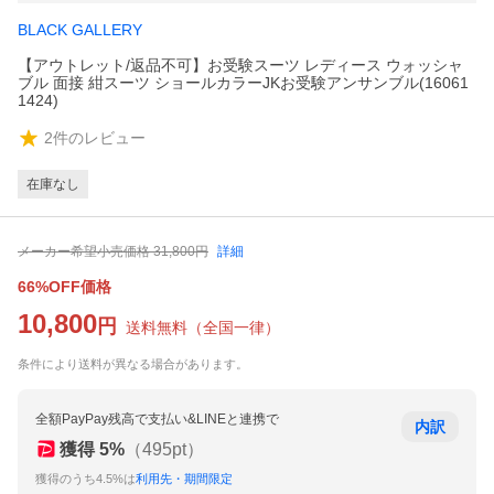
BLACK GALLERY
【アウトレット/返品不可】お受験スーツ レディース ウォッシャ
ブル 面接 紺スーツ ショールカラーJKお受験アンサンブル(16061
1424)
2
件のレビュー
在庫なし
メーカー希望小売価格
31,800
円
詳細
66%OFF価格
10,800
円
送料無料
（
全国一律
）
条件により送料が異なる場合があります。
全額PayPay残高で支払い&LINEと連携で
内訳
獲得
5
%
（
495
pt）
獲得のうち4.5%は
利用先・期間限定