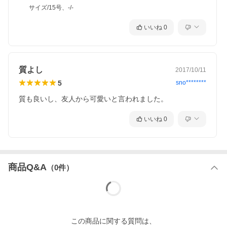
サイズ/15号、-/-
いいね
0
質よし
2017/10/11
5
sno********
質も良いし、友人から可愛いと言われました。
いいね
0
商品Q&A
（
0
件）
この
商品
に関する質問は、