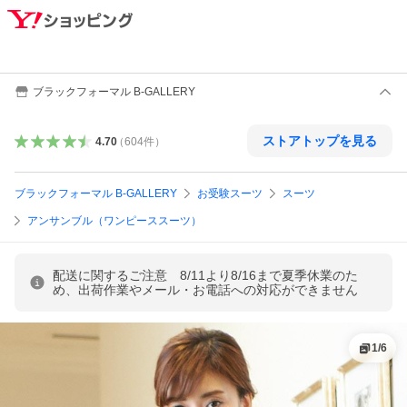
ブラックフォーマル B-GALLERY
ストアトップを見る
4.70
（
604
件
）
ブラックフォーマル B-GALLERY
お受験スーツ
スーツ
アンサンブル（ワンピーススーツ）
配送に関するご注意 8/11より8/16まで夏季休業のた
め、出荷作業やメール・お電話への対応ができません
1
/
6