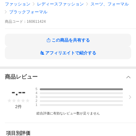
[KW]お受験 お受験スーツ 卒業式 入学式 入園式 入学式 レ
ファッション
レディースファッション
スーツ、フォーマル
ディース 母親 母 ママ 高品質 スーツ フォーマルウェア 濃
紺 紺スーツ お受験の服装 ブラックフォーマル ブラックフォー
ブラックフォーマル
マルスカート ブラックフォーマルワンピース 2点セット ツーピ
ース 前開き 授乳対応
商品
コード：
160611424
【キーワード】
ポイント利用
この商品を共有する
アフィリエイトで紹介する
商品レビュー
-.--
5
4
3
2
1
2
件
総合評価に有効なレビュー数が足りません
項目別評価