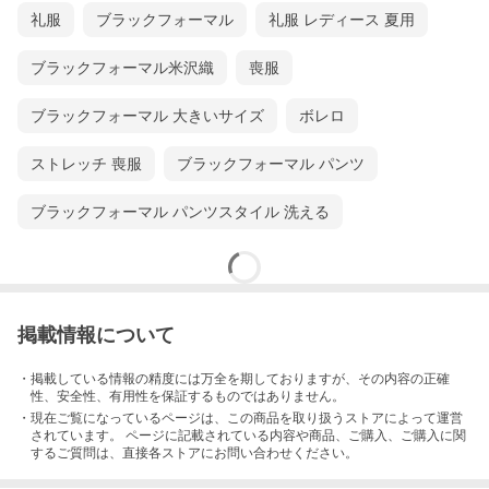
礼服
ブラックフォーマル
礼服 レディース 夏用
生地の色や質感について
なるべく実際の商品に近い色味を再現しようとつとめております
が、パソコンや携帯電話のディスプレイの違いなどにより、実際
ブラックフォーマル米沢織
喪服
の色・質感と異なって見える場合がございます。あらかじめご了
承下さい。
ブラックフォーマル 大きいサイズ
ボレロ
ストレッチ 喪服
ブラックフォーマル パンツ
ブラックフォーマル パンツスタイル 洗える
掲載情報について
・掲載している情報の精度には万全を期しておりますが、その内容の正確
性、安全性、有用性を保証するものではありません。
・現在ご覧になっているページは、この
商品
を取り扱うストアによって運営
されています。 ページに記載されている内容
や商品、ご購入
、ご購入に関
するご質問は、直接各ストアにお問い合わせください。