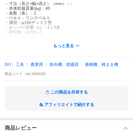
・寸法（長さ×幅×高さ）（mm）：-
・本体乾燥質量(kg)：40
・条数（条）：2
・ベルト：リンクベルト
・溝切：φ180ディスク型
・ホッパー容量（L) ：4ｘ2条
・駆動輪：φ280ｘ2
・条間(cm)：26〜100
もっと見る
＜＜リンクベルトに関して＞＞
リンクベルトの選択が必要です。お手数ですが購入の際ベルト番
号を記載ください。
DIY、工具
農業用
散布機、噴霧器
播種機、種まき機
※北海道・沖縄・離島は別途中継料がかかります。
※季節商品のため、在庫切れ及びお届けまでお時間いただく場合
商品
コード：
krz-ts5502lh
がございます。お急ぎの場合は在庫確認等お問い合わせくださ
い。
この商品を共有する
アフィリエイトで紹介する
商品レビュー