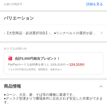
詳細を見る
お届け日指定可
バリエーション
↓【大型商品・必須選択項目】↓、●リンクベルトの選択が必要です。
おトクなお知らせ
合計5,000円相当プレゼント！
129,310
124,310
PayPayカード入会特典を使うと
円
円
うち2,000円相当は利用先・期間限定。他条件あり
商品情報
●コーン、大豆、麦、そば等の播種に最適です。
●ディスク型溝きりで圃場条件に左右されず安定した作業ができま
す。