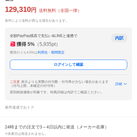
129,310
円
送料無料
（
全国一律
）
条件により送料が異なる場合があります。
全額PayPay残高で支払い&LINEと連携で
内訳
獲得
5
%
（
5,935
pt）
獲得のうち4.5%は
利用先・期間限定
ログインして確認
ご注意
表示よりも実際の付与数・付与率が少ない場合があります
詳細
（付与上限、未確定の付与等）
原則税抜価格が対象です。特典詳細は内訳でご確認ください。
条件達成でおトク
24時までの注文で3～4日以内に発送（メーカー在庫）
※休業日は発送されません。