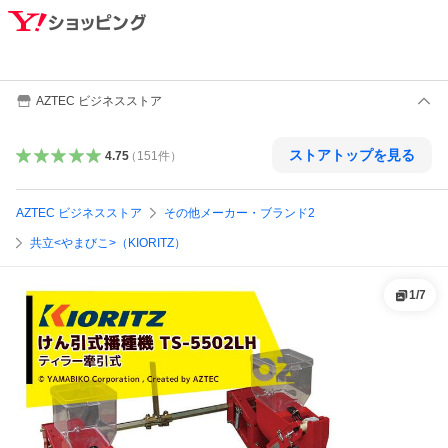
AZTEC ビジネスストア
ストアトップを見る
4.75
（
151
件
）
AZTEC ビジネスストア
その他メーカー・ブランド2
共立<やまびこ>（KIORITZ）
1
/
7