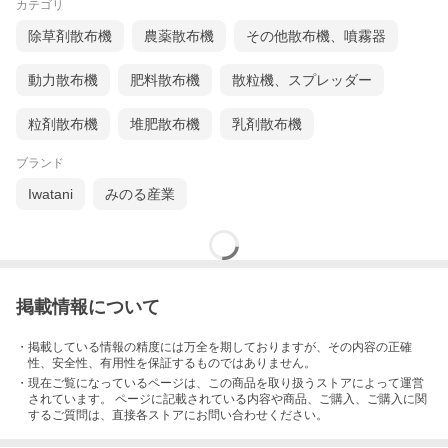
カテゴリ
除草剤散布機
農薬散布機
その他散布機、噴霧器
動力散布機
肥料散布機
散粒機、スプレッダー
粒剤散布機
堆肥散布機
乳剤散布機
ブランド
Iwatani
みのる産業
掲載情報について
・掲載している情報の精度には万全を期しておりますが、その内容の正確
性、安全性、有用性を保証するものではありません。
・現在ご覧になっているページは、この
商品
を取り扱うストアによって運営
されています。 ページに記載されている内容
や商品、ご購入
、ご購入に関
するご質問は、直接各ストアにお問い合わせください。