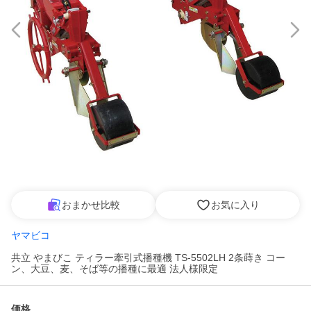
おまかせ比較
お気に入り
ヤマビコ
共立 やまびこ ティラー牽引式播種機 TS-5502LH 2条蒔き コー
ン、大豆、麦、そば等の播種に最適 法人様限定
価格