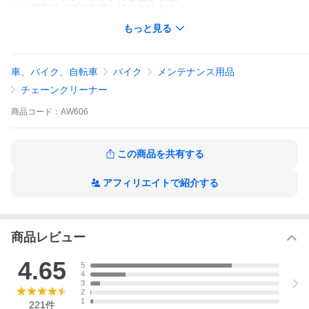
・ 低臭タイプで作業もはかどります。
もっと見る
ご注意:ポリアミドなど一部のプラスチック素材では変質する可能
性がございます。目立たないところでテストしてからご使用くだ
さい。
爆買
車、バイク、自転車
バイク
メンテナンス用品
チェーンクリーナー
【重要】お荷物のお届け遅延に関するお知らせ
商品
コード：
AW606
7月28日に発生した熊本地震の影響により、一部地域で配送遅
延や日時指定通りのお届けができない場合がございます。ご不
便をおかけしますが、詳しい配送状況は各配送会社のホームペ
ージをご確認ください。
この商品を共有する
アフィリエイトで紹介する
商品レビュー
4.65
5
4
3
2
1
221
件