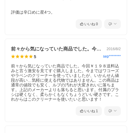
評価は辛口めに星4つ。
いいね
0
シールチェーン対応。
前々から気になっていた商品でした。今回…
2016/8/2
遅乾性で油汚れをじっくり落とす。
5
sep********
水洗い不要のバイク用チェーンクリーナー。自転車チェー
ンにも最適
前々から気になっていた商品でした。今回￥１９８送料込
●逆さ噴射可能
みと言う激安を見てすぐ購入しました。今まではワコーズ
やラベンのクリーナーを使っていましたが、いかんせん値
段が高い…気軽に使える代物ではありません。この商品は
通常の値段でも安く、ルブの汚れが大変きれいに落ちま
す。上記のメーカーよりも落ちると思います。付属のブラ
シは硬くなく、柔らかくもなくちょうどいい硬さです。こ
れからはこのクリーナーを使いたいと思います！
いいね
1