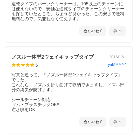
速乾タイプのパーツクリーナーは、105以上のチェーンに
は使えないので、安価な遅乾タイプのチェーンクリーナー
を探していたところ、ちょうど良かった。この安さで送料
無料なので、気兼ねなく使えます。
いいね
0
ノズル一体型2ウェイキャップタイプ
2016/12/1
5
yuk********
写真と違って、『ノズル一体型2ウェイキャップタイプ』
でした。

これなら、ノズルを折り曲げて収納できますし、ノズル部
分の紛失が防げます。

2、付属のブラシでブラッシングします。
シールチェーン対応

付属のブラシ以外に、別売の
AZ バイク用三面ブラシ
を使用すると
ゴム・プラスチックOK!!

効率よく洗浄できます。
逆さ噴射OK
いいね
0