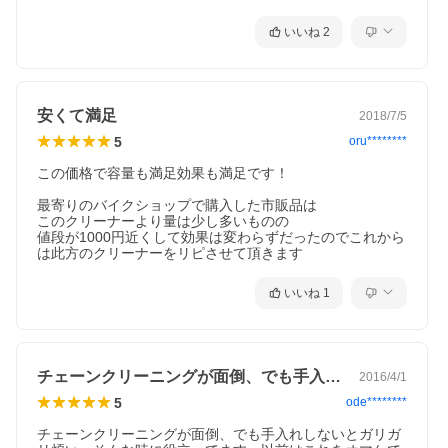
いいね
2
安くて満足
2018/7/5
5
oru********
この価格で容量も満足効果も満足です！

最寄りのバイクショップで購入した市販品は

このクリーナーより量は少し多いものの

●2WAYキャップ
値段が1000円近くして効果は変わらずだったのでこれから
は此方のクリーナーをリピさせて頂きます
いいね
1
チェーンクリーニングが面倒、でも手入れ…
2016/4/1
5
ode********
チェーンクリーニングが面倒、でも手入れしないとガリガ