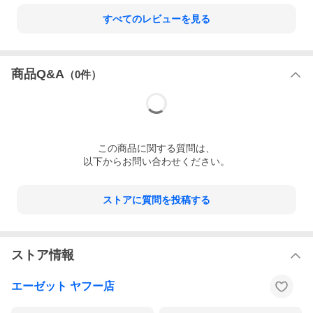
すべてのレビューを見る
商品Q&A
（
0
件）
この
商品
に関する質問は、
以下からお問い合わせください。
ストアに質問を投稿する
3、ブラッシングした箇所に、もう一度本品をスプレーします。
ストア情報
このとき、仕上げに
速乾性のパーツクリーナー
を使用すると、早
く乾くので作業性もUPします。
エーゼット ヤフー店