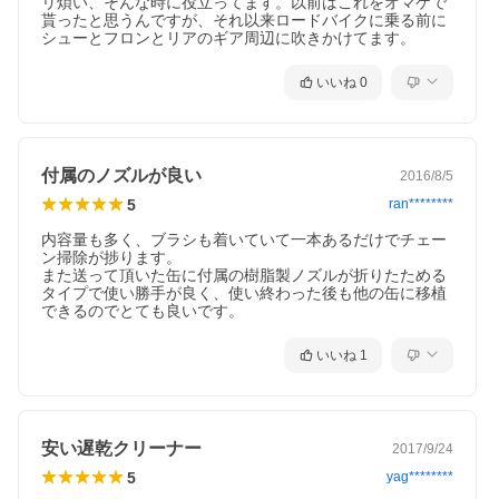
リ煩い、そんな時に役立ってます。以前はこれをオマケで
貰ったと思うんですが、それ以来ロードバイクに乗る前に
シューとフロンとリアのギア周辺に吹きかけてます。
いいね
0
付属のノズルが良い
2016/8/5
5
ran********
内容量も多く、ブラシも着いていて一本あるだけでチェー
2WAYキャップで、ノズルがキャップと一体化しているので、ノズ
ン掃除が捗ります。

ルをなくす心配がありません。広範囲に噴射したいときは、ノズ
また送って頂いた缶に付属の樹脂製ノズルが折りたためる
ルを閉じて、狭所に狙って噴射したいときはノズルを上げてスプ
タイプで使い勝手が良く、使い終わった後も他の缶に移植
レーします。
できるのでとても良いです。
【使用方法】
1、本品をチェーンにスプレーします。
いいね
1
安い遅乾クリーナー
2017/9/24
5
yag********