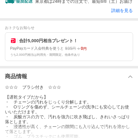
東京都は24時までの注文で、最短8/8（土）お届け
詳細を見る
おトクなお知らせ
合計5,000円相当プレゼント！
935
0
PayPayカード入会特典を使うと
円
円
うち2,000円相当は利用先・期間限定。他条件あり
商品情報
☆☆☆ ブラシ付き ☆☆☆
【遅乾タイプだから】
・ チェーンの汚れをじっくり分解します。
・ Oリングを傷めず、シールチェーンの洗浄にも安心してお使
いいただけます。
・ 炭酸ガスの力で、汚れを強力に吹き飛ばし、きれいさっぱり
落とします。
・ 浸透性が高く、チェーンの隙間にも入り込んで汚れを溶かし
て落とします。
・ ゴム、プラスチックにも使用可能。