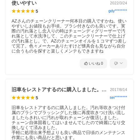
使いやすい
2022/3/24
5
gdy********
AZさんのチェーンクリーナー何本目の購入ですかね。使い
やすいしお値段もお手頃。ブラシ付きなのも良いです。実
際の汚れ落とし念入りの時はチェーンディグリーザーで汚
れ落として水洗浄して、このチェーンクリーナーで仕上げ
の汚れ落とし。で、AZのチェーンオイルを１コマずつ差し
て完了。色々メーカーありたすけど懐具合も見ながら自分
に合うものを探すと楽しくメンテもできますね
いいね
0
●便利ブラシ付
旧車をレストアするのに購入しました。汚…
2017/8/14
5
sei********
旧車をレストアするのに購入しました。汚れ等吹きつけ付
属のブラシでブラッシングした後に再度吹きつけ洗い流し
ましたらきれいに汚れが取れチェーンが復活しました。

チェーン自体固着してはいませんでしたので綺麗になり交
換しなくて済みました。

手軽に処理出来予想よりも良い商品で日頃のメンテナンス
作業にも良い商品だと思います。