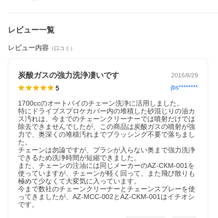
レビュー一覧
レビュー内容
（口コミ）
炭酸ガスの強力洗浄凄いです
2016/8/29
5
jbs********
1700ccのオートバイのチェーン洗浄に活用しました。

特にドライブスプロケカバー内の堆積した砂混じりの油カ
ス汚れは、今までのチェーンクリーナーでは噴射だけでは
除去できませんでしたが、この商品は炭酸ガスの噴射が強
力で、奥深くの堆積汚れまでブラッシング不要で落ちまし
た。

チェーンは勿論ですが、ブラシが入らない奥まで強力洗浄
できるため洗浄時間が短縮できました。

また、チェーンの注油には同じメーカーのAZ-CKM-001を
使っていますが、チェーンが軽く回って、また飛び散りも
極めて少なくて大変気に入っています。

今まで数社のチェーンクリーナーとチェーンスプレーを使
ってきましたが、AZ-MCC-002とAZ-CKM-001はイチオシ
です。