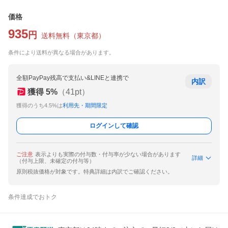
価格
935
円
送料無料
（
東京都
）
条件により送料が異なる場合があります。
全額PayPay残高で支払い&LINEと連携で
内訳
獲得
5
%
（
41
pt）
獲得のうち4.5%は
利用先・期間限定
ログインして確認
ご注意
表示よりも実際の付与数・付与率が少ない場合があります
詳細
（付与上限、未確定の付与等）
原則税抜価格が対象です。特典詳細は内訳でご確認ください。
条件達成でおトク