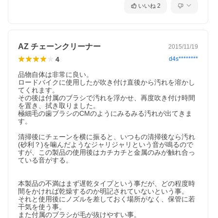
いいね
2
AZ チェーンクリーナー
2015/11/19
4
d4s********
品物自体は非常に良い。

ロードバイクに使用したが吹き付け直後から汚れを溶かし
てくれます。

その後は付属のブラシで汚れを浮かせ、再度吹き付け時間
を置き、拭き取りました。

極細毛の歯ブラシのCMのようにみるみる汚れが出てきま
す。

清掃後にチェーンを横に振ると、いつもの清掃後なら汚れ
(砂利？)を噛んだようなジャリジャリという音が鳴るので
すが、この製品の使用後はカチカチと金属のみが触れ合っ
ている音がする。

本製品の不満はまず遅乾タイプという事だが、どの程度時
間をかければ乾燥するのか明記されていないという事。

それと使用後にノズルを差しておく場所がなく、保管に若
干気を使う事。

また付属のブラシが毛が抜けやすい事。
