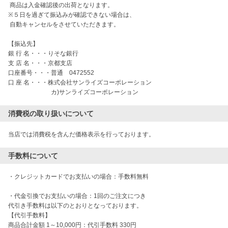
 商品は入金確認後の出荷となります。

※５日を過ぎて振込みが確認できない場合は、

 自動キャンセルをさせていただきます。

【振込先】

銀 行 名・・・りそな銀行

支 店 名・・・京都支店

口座番号・・・普通　0472552

口 座 名・・・株式会社サンライズコーポレーション

　　　　　　　カ)サンライズコーポレーション
消費税の取り扱いについて
当店では消費税を含んだ価格表示を行っております。
手数料について
・クレジットカードでお支払いの場合：手数料無料

・代金引換でお支払いの場合：1回のご注文につき

代引き手数料は以下のとおりとなっております。

【代引手数料】

商品合計金額 1～10,000円：代引手数料 330円
