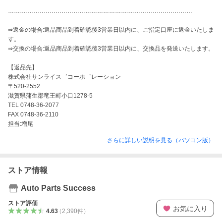
…………………………………………………………………………………

⇒返金の場合:返品商品到着確認後3営業日以内に、ご指定口座に返金いたしま
す。

⇒交換の場合:返品商品到着確認後3営業日以内に、交換品を発送いたします。

【返品先】

株式会社サンライス゛コーホ゜レーション

〒520-2552

滋賀県蒲生郡竜王町小口1278-5

TEL 0748-36-2077

FAX 0748-36-2110

担当:増尾
さらに詳しい説明を見る（パソコン版）
ストア情報
Auto Parts Success
ストア評価
お気に入り
4.63
（
2,390
件
）