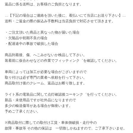
返品に係る送料は、お客様のご負担となります。

…【下記の場合はご連絡を頂いた後に、着払いにて当店にお送り下さい】…

送料・ご返金の際の振込み手数料は当店負担で対応させて頂きます。

・ご注文頂いた商品と異なった物が届いた場合

・欠陥品や初期不良の場合

・配達途中の事故で破損した場合

商品到着後、傷、へこみがないか検品して下さい。

装着前に仮合わせなどの作業でフィッティンク゛を確認してください。

車両によっては加工が必要な場合がございますので

取り付けは必ず専門の業者へ依頼を行って下さい。 

商品取付け後のクレーム、返品はお断り致します。

ライト系の電装品に関して点灯確認後コーキンク゛を行ってください。

新品・未使用品ですが社外品になりますので

多少の輸送傷等がある場合が御座います。

予めご了承ください。

※商品取付に際しての取付け工賃・車体側破損・走行中の

故障・事故等 その他の保証は　一切致しかねますので、ご了承下さいませ。
