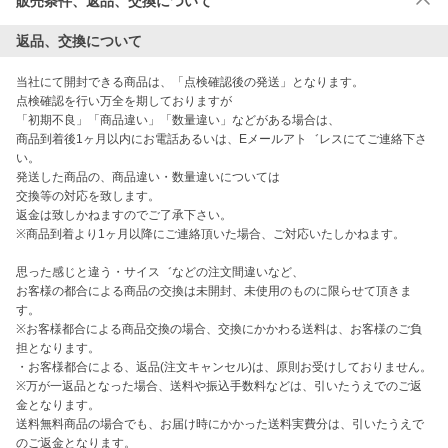
販売条件、返品、交換について
返品、交換について
当社にて開封できる商品は、「点検確認後の発送」となります。

点検確認を行い万全を期しておりますが

「初期不良」「商品違い」「数量違い」などがある場合は、

商品到着後1ヶ月以内にお電話あるいは、Eメールアト゛レスにてご連絡下さ
い。

発送した商品の、商品違い・数量違いについては

交換等の対応を致します。

返金は致しかねますのでご了承下さい。

※商品到着より1ヶ月以降にご連絡頂いた場合、ご対応いたしかねます。

思った感じと違う・サイス゛などの注文間違いなど、

お客様の都合による商品の交換は未開封、未使用のものに限らせて頂きま
す。

※お客様都合による商品交換の場合、交換にかかわる送料は、お客様のご負
担となります。

・お客様都合による、返品(注文キャンセル)は、原則お受けしておりません。

※万が一返品となった場合、送料や振込手数料などは、引いたうえでのご返
金となります。

送料無料商品の場合でも、お届け時にかかった送料実費分は、引いたうえで
のご返金となります。
