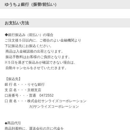
ゆうちょ銀行（振替/前払い）
お支払い方法
◆銀行振込み（前払い）の場合

ご注文後５日以内に、ご都合のよい金融機関より

下記振込先にお振込ください。

 商品は入金確認後の出荷となります。

 振込手数料はお客様のご負担となります。

※５日を過ぎて振込みが確認できない場合は、

 自動キャンセルをさせていただきます。

【振込先】

銀 行 名・・・りそな銀行

支 店 名・・・京都支店

口座番号・・・普通　0472552

口 座 名・・・株式会社サンライズコーポレーション

　　　　　　　カ)サンライズコーポレーション

◆商品代引

商品到着時に、運送会社の方に代金を
