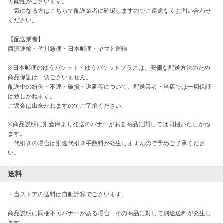
可能性がございます。

　気になる方はこちらで配送業者に確認しますのでご遠慮なくお問い合わせ
ください。

【配送業者】

西濃運輸・佐川急便・日本郵便・ヤマト運輸

※日本郵便のゆうパケット・ゆうパケットプラスは、安価な配送方法のため
商品保証は一切ございません。

配送中の紛失・不達・破損・遅延等について、配送業者・当店では一切保証
は致しかねます。

ご返金は出来かねますのでご了承ください。

※商品説明に別倉庫より発送のバナーがある商品に関しては同梱いたしかね
ます。

　代引きの場合は別途代引き手数料が発生しますんので予めご了承くださ
い。
送料
・当ストアの送料は自動計算でございます。

商品説明に同梱不可バナーがある場合、その商品に対して別途送料が発生し
ます。
