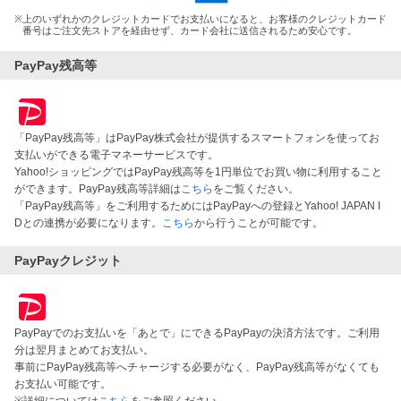
※
上のいずれかのクレジットカードでお支払いになると、お客様のクレジットカード
番号はご注文先ストアを経由せず、カード会社に送信されるため安心です。
PayPay残高等
「PayPay残高等」はPayPay株式会社が提供するスマートフォンを使ってお
支払いができる電子マネーサービスです。
Yahoo!ショッピングではPayPay残高等を1円単位でお買い物に利用すること
ができます。PayPay残高等詳細は
こちら
をご覧ください。
「PayPay残高等」をご利用するためにはPayPayへの登録とYahoo! JAPAN I
Dとの連携が必要になります。
こちら
から行うことが可能です。
PayPayクレジット
PayPayでのお支払いを「あとで」にできるPayPayの決済方法です。ご利用
分は翌月まとめてお支払い。
事前にPayPay残高等へチャージする必要がなく、PayPay残高等がなくても
お支払い可能です。