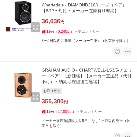
Wharfedale - DIAMOND210/ローズ（ペア）
【8/17〜対応・メーカー在庫有り即納】
36,036
円
19
%
（
6,240
pt
）
要エントリー
3〜5日以内に発送（メーカー在庫）（休業日を除く）
GRAHAM AUDIO - CHARTWELL-LS3/5/チェリ
ー（ペア）【新価格】【メーカー直送品（代引
不可）・納期は確認後ご連絡】
お取り寄せ
355,300
円
15
%
（
17,006
pt
）
要エントリー
メーカー在庫確認後あり5日、なし1ヶ月以内発送（休
業日を除く）