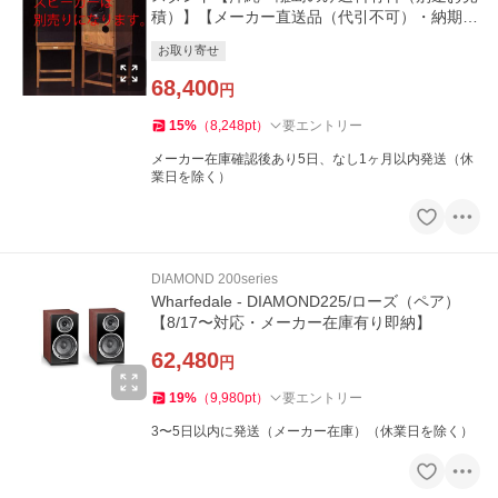
積）】【メーカー直送品（代引不可）・納期は
確認後ご連絡】
お取り寄せ
68,400
円
15
%
（
8,248
pt
）
要エントリー
メーカー在庫確認後あり5日、なし1ヶ月以内発送（休
業日を除く）
DIAMOND 200series
Wharfedale - DIAMOND225/ローズ（ペア）
【8/17〜対応・メーカー在庫有り即納】
62,480
円
19
%
（
9,980
pt
）
要エントリー
3〜5日以内に発送（メーカー在庫）（休業日を除く）