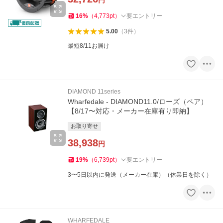
円
16
%
（
4,773
pt
）
要エントリー
5.00
（
3
件
）
最短8/11お届け
DIAMOND 11series
Wharfedale - DIAMOND11.0/ローズ（ペア）
【8/17〜対応・メーカー在庫有り即納】
お取り寄せ
38,938
円
19
%
（
6,739
pt
）
要エントリー
3〜5日以内に発送（メーカー在庫）（休業日を除く）
WHARFEDALE