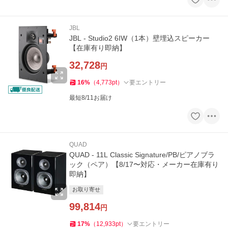
JBL
JBL - Studio2 6IW（1本）壁埋込スピーカー
【在庫有り即納】
32,728
円
16
%
（
4,773
pt
）
要エントリー
最短8/11お届け
QUAD
QUAD - 11L Classic Signature/PB/ピアノブラ
ック（ペア）【8/17〜対応・メーカー在庫有り
即納】
お取り寄せ
99,814
円
17
%
（
12,933
pt
）
要エントリー