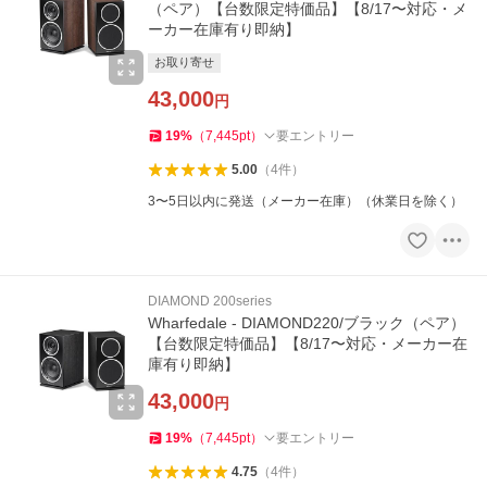
（ペア）【台数限定特価品】【8/17〜対応・メ
ーカー在庫有り即納】
お取り寄せ
43,000
円
19
%
（
7,445
pt
）
要エントリー
5.00
（
4
件
）
3〜5日以内に発送（メーカー在庫）（休業日を除く）
DIAMOND 200series
Wharfedale - DIAMOND220/ブラック（ペア）
【台数限定特価品】【8/17〜対応・メーカー在
庫有り即納】
43,000
円
19
%
（
7,445
pt
）
要エントリー
4.75
（
4
件
）