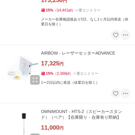
173,250
円
15
%
（
14,441
pt
）
要エントリー
メーカー在庫確認後あり5日、なし1ヶ月以内発送（休
業日を除く）
AIRBOW - レーザーセッターADVANCE
17,325
円
15
%
（
2,368
pt
）
要エントリー
1〜2日以内に発送（休業日を除く）
OMNIMOUNT - HTS-2（スピーカースタン
ド）（ペア）【在庫限り・在庫有り即納】
11,000
円