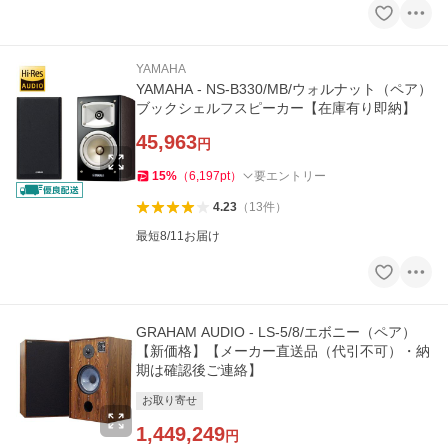
YAMAHA
YAMAHA - NS-B330/MB/ウォルナット（ペア）
ブックシェルフスピーカー【在庫有り即納】
45,963
円
15
%
（
6,197
pt
）
要エントリー
4.23
（
13
件
）
最短8/11お届け
GRAHAM AUDIO - LS-5/8/エボニー（ペア）
【新価格】【メーカー直送品（代引不可）・納
期は確認後ご連絡】
お取り寄せ
1,449,249
円