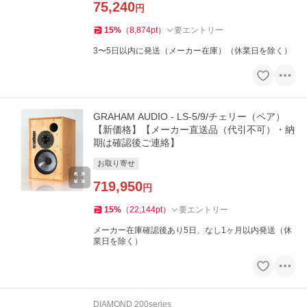
75,240
円
15
%
（
8,874
pt
）
要エントリー
3〜5日以内に発送（メーカー在庫）（休業日を除く）
GRAHAM AUDIO - LS-5/9/チェリー（ペア）
【新価格】【メーカー直送品（代引不可）・納
期は確認後ご連絡】
お取り寄せ
719,950
円
15
%
（
22,144
pt
）
要エントリー
メーカー在庫確認後あり5日、なし1ヶ月以内発送（休
業日を除く）
DIAMOND 200series