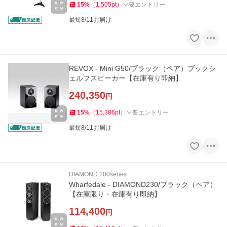
15
%
（
1,505
pt
）
要エントリー
最短8/11お届け
REVOX - Mini G50/ブラック（ペア）ブックシ
ェルフスピーカー【在庫有り即納】
240,350
円
15
%
（
15,386
pt
）
要エントリー
最短8/11お届け
DIAMOND 200series
Wharfedale - DIAMOND230/ブラック（ペア）
【在庫限り・在庫有り即納】
114,400
円