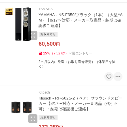
YAMAHA
YAMAHA - NS-F350/ブラック（1本）｛大型YA
M｝【8/17〜対応・メーカー取寄品・納期は確
認後ご連絡】
お取り寄せ
60,500
円
15
%
（
7,527
pt
）
要エントリー
2ヵ月以内に発送（お取り寄せ販売）（休業日を除
く）
Klipsch
Klipsch - RP-502S-2（ペア）サラウンドスピー
カー【8/17〜対応・メーカー直送品（代引不
可）・納期は確認後ご連絡】
お取り寄せ