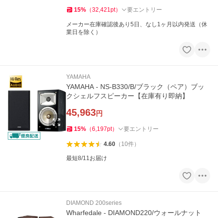
15
%
（
32,421
pt
）
要エントリー
メーカー在庫確認後あり5日、なし1ヶ月以内発送（休
業日を除く）
YAMAHA
YAMAHA - NS-B330/B/ブラック（ペア）ブッ
クシェルフスピーカー【在庫有り即納】
45,963
円
15
%
（
6,197
pt
）
要エントリー
4.60
（
10
件
）
最短8/11お届け
DIAMOND 200series
Wharfedale - DIAMOND220/ウォールナット