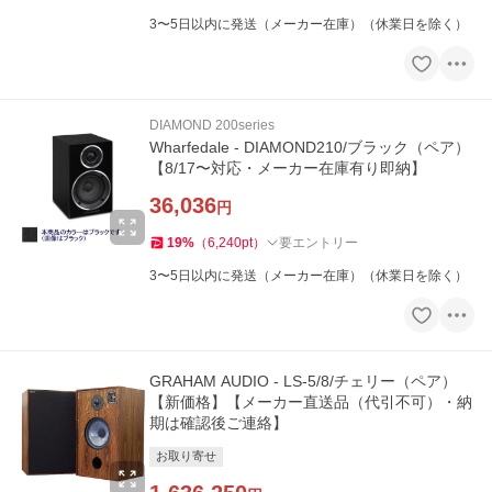
3〜5日以内に発送（メーカー在庫）（休業日を除く）
DIAMOND 200series
Wharfedale - DIAMOND210/ブラック（ペア）
【8/17〜対応・メーカー在庫有り即納】
36,036
円
19
%
（
6,240
pt
）
要エントリー
3〜5日以内に発送（メーカー在庫）（休業日を除く）
GRAHAM AUDIO - LS-5/8/チェリー（ペア）
【新価格】【メーカー直送品（代引不可）・納
期は確認後ご連絡】
お取り寄せ