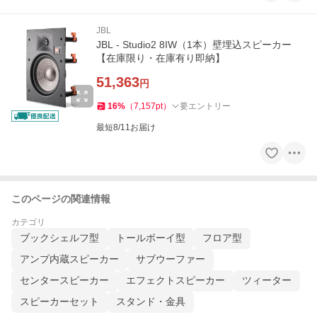
JBL
JBL - Studio2 8IW（1本）壁埋込スピーカー
【在庫限り・在庫有り即納】
51,363
円
16
%
（
7,157
pt
）
要エントリー
最短8/11お届け
このページの関連情報
カテゴリ
ブックシェルフ型
トールボーイ型
フロア型
アンプ内蔵スピーカー
サブウーファー
センタースピーカー
エフェクトスピーカー
ツィーター
スピーカーセット
スタンド・金具