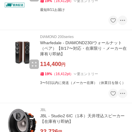
19
%
（
16,412
pt
）
要エントリー
最短8/11お届け
DIAMOND 200series
Wharfedale - DIAMOND230/ウォールナット
（ペア）【8/17〜対応・在庫限り・メーカー在
庫有り即納】
114,400
円
19
%
（
16,412
pt
）
要エントリー
3〜5日以内に発送（メーカー在庫）（休業日を除く）
JBL
JBL - Studio2 6IC（1本）天井埋込スピーカー
【在庫有り即納】
32,726