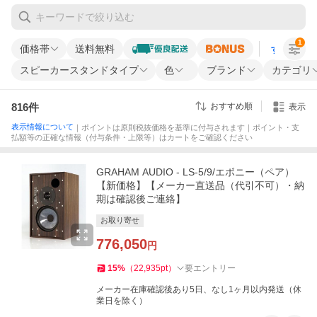
1
価格帯
送料無料
すべての条
スピーカースタンドタイプ
色
ブランド
カテゴリ
816
件
おすすめ順
表示
表示情報について
｜ポイントは原則税抜価格を基準に付与されます｜ポイント・支
払額等の正確な情報（付与条件・上限等）はカートをご確認ください
GRAHAM AUDIO - LS-5/9/エボニー（ペア）
【新価格】【メーカー直送品（代引不可）・納
期は確認後ご連絡】
お取り寄せ
776,050
円
15
%
（
22,935
pt
）
要エントリー
メーカー在庫確認後あり5日、なし1ヶ月以内発送（休
業日を除く）