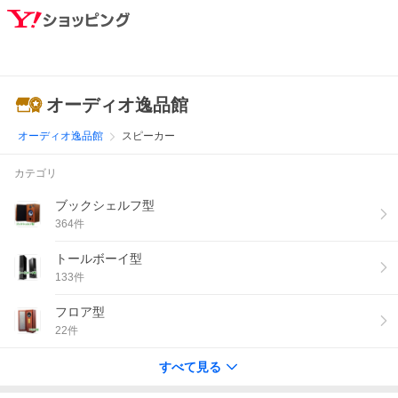
オーディオ逸品館
オーディオ逸品館
スピーカー
カテゴリ
ブックシェルフ型
364
件
トールボーイ型
133
件
フロア型
22
件
すべて見る