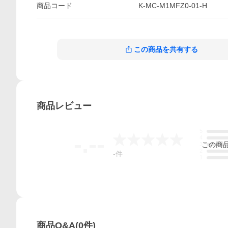
商品
コード
K-MC-M1MFZ0-01-H
この商品を共有する
商品
レビュー
5
-.--
4
この
商
3
2
-
件
1
商品Q&A
(
0
件)