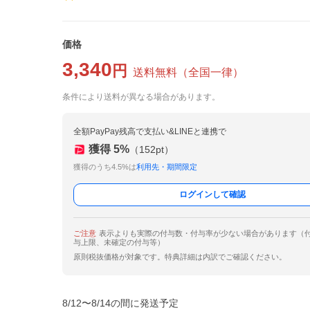
価格
3,340
円
送料無料
（
全国一律
）
条件により送料が異なる場合があります。
全額PayPay残高で支払い&LINEと連携で
獲得
5
%
（
152
pt）
獲得のうち4.5%は
利用先・期間限定
ログインして確認
ご注意
表示よりも実際の付与数・付与率が少ない場合があります（
与上限、未確定の付与等）
原則税抜価格が対象です。特典詳細は内訳でご確認ください。
8/12〜8/14の間に発送予定