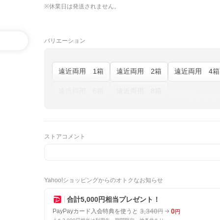
※休業日は発送されません。
バリエーション
遠近両用 1箱
遠近両用 2箱
遠近両用 4箱
遠近両用 6箱
遠近両用 8箱
ストアコメント
Yahoo!ショッピングからのオトクなお知らせ
合計5,000円相当プレゼント！
3,340
0
PayPayカード入会特典を使うと
円
円