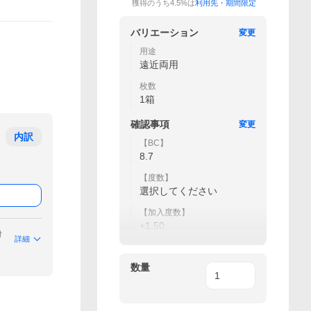
獲得のうち4.5%は
利用先・期間限定
バリエーション
変更
用途
遠近両用
枚数
1箱
確認事項
変更
内訳
【BC】
8.7
【度数】
選択してください
【加入度数】
+1.50
付
詳細
数量