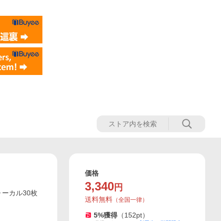
価格
3,340
円
ーカル30枚
送料無料
（
全国一律
）
5
%獲得
（
152
pt）